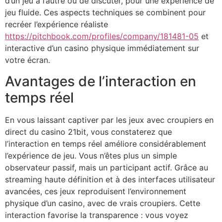
d’un jeu à l’autre ou de discuter, pour une expérience de
jeu fluide. Ces aspects techniques se combinent pour
recréer l’expérience réaliste
https://pitchbook.com/profiles/company/181481-05
et
interactive d’un casino physique immédiatement sur
votre écran.
Avantages de l’interaction en
temps réel
En vous laissant captiver par les jeux avec croupiers en
direct du casino 21bit, vous constaterez que
l’interaction en temps réel améliore considérablement
l’expérience de jeu. Vous n’êtes plus un simple
observateur passif, mais un participant actif. Grâce au
streaming haute définition et à des interfaces utilisateur
avancées, ces jeux reproduisent l’environnement
physique d’un casino, avec de vrais croupiers. Cette
interaction favorise la transparence : vous voyez