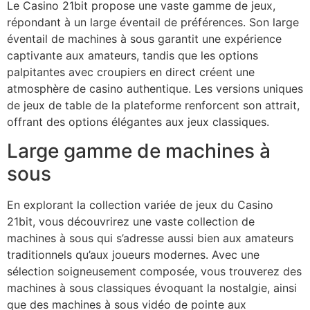
Le Casino 21bit propose une vaste gamme de jeux,
répondant à un large éventail de préférences. Son large
éventail de machines à sous garantit une expérience
captivante aux amateurs, tandis que les options
palpitantes avec croupiers en direct créent une
atmosphère de casino authentique. Les versions uniques
de jeux de table de la plateforme renforcent son attrait,
offrant des options élégantes aux jeux classiques.
Large gamme de machines à
sous
En explorant la collection variée de jeux du Casino
21bit, vous découvrirez une vaste collection de
machines à sous qui s’adresse aussi bien aux amateurs
traditionnels qu’aux joueurs modernes. Avec une
sélection soigneusement composée, vous trouverez des
machines à sous classiques évoquant la nostalgie, ainsi
que des machines à sous vidéo de pointe aux