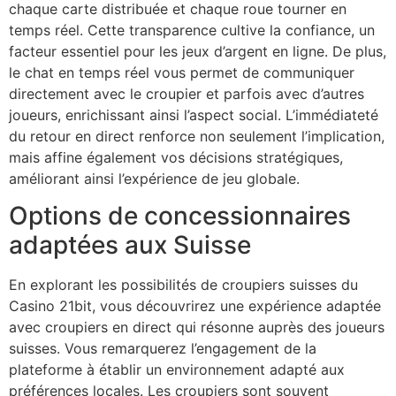
chaque carte distribuée et chaque roue tourner en
temps réel. Cette transparence cultive la confiance, un
facteur essentiel pour les jeux d’argent en ligne. De plus,
le chat en temps réel vous permet de communiquer
directement avec le croupier et parfois avec d’autres
joueurs, enrichissant ainsi l’aspect social. L’immédiateté
du retour en direct renforce non seulement l’implication,
mais affine également vos décisions stratégiques,
améliorant ainsi l’expérience de jeu globale.
Options de concessionnaires
adaptées aux Suisse
En explorant les possibilités de croupiers suisses du
Casino 21bit, vous découvrirez une expérience adaptée
avec croupiers en direct qui résonne auprès des joueurs
suisses. Vous remarquerez l’engagement de la
plateforme à établir un environnement adapté aux
préférences locales. Les croupiers sont souvent