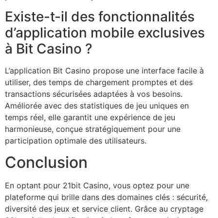
Existe-t-il des fonctionnalités
d’application mobile exclusives
à Bit Casino ?
L’application Bit Casino propose une interface facile à
utiliser, des temps de chargement promptes et des
transactions sécurisées adaptées à vos besoins.
Améliorée avec des statistiques de jeu uniques en
temps réel, elle garantit une expérience de jeu
harmonieuse, conçue stratégiquement pour une
participation optimale des utilisateurs.
Conclusion
En optant pour 21bit Casino, vous optez pour une
plateforme qui brille dans des domaines clés : sécurité,
diversité des jeux et service client. Grâce au cryptage