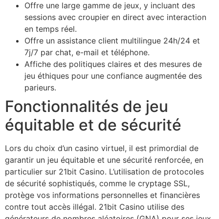
Offre une large gamme de jeux, y incluant des
sessions avec croupier en direct avec interaction
en temps réel.
Offre un assistance client multilingue 24h/24 et
7j/7 par chat, e-mail et téléphone.
Affiche des politiques claires et des mesures de
jeu éthiques pour une confiance augmentée des
parieurs.
Fonctionnalités de jeu
équitable et de sécurité
Lors du choix d’un casino virtuel, il est primordial de
garantir un jeu équitable et une sécurité renforcée, en
particulier sur 21bit Casino. L’utilisation de protocoles
de sécurité sophistiqués, comme le cryptage SSL,
protège vos informations personnelles et financières
contre tout accès illégal. 21bit Casino utilise des
générateurs de nombres aléatoires (GNA) pour ses jeux,