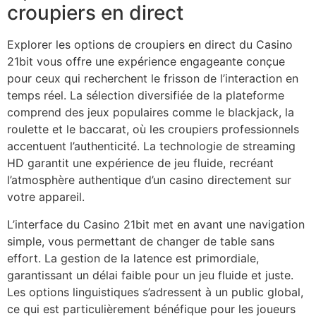
croupiers en direct
Explorer les options de croupiers en direct du Casino
21bit vous offre une expérience engageante conçue
pour ceux qui recherchent le frisson de l’interaction en
temps réel. La sélection diversifiée de la plateforme
comprend des jeux populaires comme le blackjack, la
roulette et le baccarat, où les croupiers professionnels
accentuent l’authenticité. La technologie de streaming
HD garantit une expérience de jeu fluide, recréant
l’atmosphère authentique d’un casino directement sur
votre appareil.
L’interface du Casino 21bit met en avant une navigation
simple, vous permettant de changer de table sans
effort. La gestion de la latence est primordiale,
garantissant un délai faible pour un jeu fluide et juste.
Les options linguistiques s’adressent à un public global,
ce qui est particulièrement bénéfique pour les joueurs