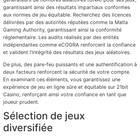
garantissant ainsi des résultats impartiaux conformes
aux normes de jeu équitable. Recherchez des licences
délivrées par des autorités réputées comme la Malta
Gaming Authority, garantissant ainsi la conformité
réglementaire. Les audits réalisés par des entités
indépendantes comme eCOGRA renforcent la confiance
et valident l’intégrité des résultats des jeux aléatoires.
De plus, des pare-feu puissants et une authentification à
deux facteurs renforcent la sécurité de votre compte.
En examinant ces éléments, vous garantissez une
expérience de jeu en ligne sûre et équitable sur 21bit
Casino, renforçant ainsi votre confiance en tant que
joueur prudent.
Sélection de jeux
diversifiée