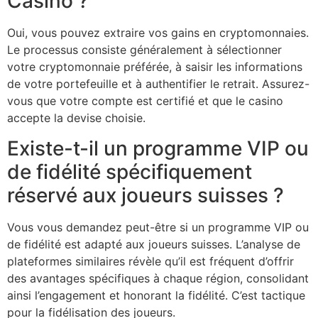
Casino ?
Oui, vous pouvez extraire vos gains en cryptomonnaies.
Le processus consiste généralement à sélectionner
votre cryptomonnaie préférée, à saisir les informations
de votre portefeuille et à authentifier le retrait. Assurez-
vous que votre compte est certifié et que le casino
accepte la devise choisie.
Existe-t-il un programme VIP ou
de fidélité spécifiquement
réservé aux joueurs suisses ?
Vous vous demandez peut-être si un programme VIP ou
de fidélité est adapté aux joueurs suisses. L’analyse de
plateformes similaires révèle qu’il est fréquent d’offrir
des avantages spécifiques à chaque région, consolidant
ainsi l’engagement et honorant la fidélité. C’est tactique
pour la fidélisation des joueurs.