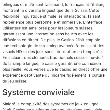
bilingues et maîtrisent l’allemand, le français et l’italien,
montrant la diversité linguistique de la Suisse. Cette
flexibilité linguistique stimule les interactions, faisant
l’expérience plus personnelle et immersive. L’interface
utilisateur est améliorée pour les joueurs suisses,
garantissant une interaction sans heurts avec les
diffusions en direct. De plus, le Casino 21bit emploie
une technologie de streaming avancée fournissant des
visuels HD et des jeux sans interruption en temps réel.
En incluant des éléments traditionnels suisses, au-delà
de la simple langue, le casino garantit une connexion
plus réelle. Vous verrez que le casino en direct offre une
expérience captivante qui incarne fidèlement la culture
du jeu suisse.
Système conviviale
Malgré la complexité des systèmes de jeux en ligne,
21bit Casino se distingue par son interface conviviale,