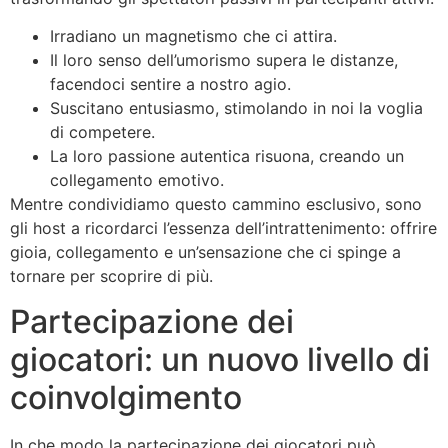
Irradiano un magnetismo che ci attira.
Il loro senso dell’umorismo supera le distanze,
facendoci sentire a nostro agio.
Suscitano entusiasmo, stimolando in noi la voglia
di competere.
La loro passione autentica risuona, creando un
collegamento emotivo.
Mentre condividiamo questo cammino esclusivo, sono
gli host a ricordarci l’essenza dell’intrattenimento: offrire
gioia, collegamento e un’sensazione che ci spinge a
tornare per scoprire di più.
Partecipazione dei
giocatori: un nuovo livello di
coinvolgimento
In che modo la partecipazione dei giocatori può