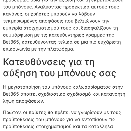
του μπόνους. Αναλύοντας προσεκτικά αυτούς τους
κανόνες, οι χρήστες μπορούν να λάβουν
τεκμηριωμένες αποφάσεις που βελτιώνουν την
εμπειρία στοιχηματισμού τους και διασφαλίζουν τη
συμμόρφωση με τις κατευθυντήριες γραμμές της
Bet365, κατευθύνοντας τελικά σε μια πιο ευχάριστη
επικοινωνία με την πλατφόρμα.
Κατευθύνσεις για τη
αύξηση του μπόνους σας
Η μεγιστοποίηση του μπόνους καλωσορίσματος στην
Bet365 απαιτεί σχεδιαστικό σχεδιασμό και κατανοητή
λήψη αποφάσεων.
Πρώτον, οι παίκτες θα πρέπει να γνωρίσουν με τους
προϋποθέσεις του μπόνους για να εντοπίσουν τις
προϋποθέσεις στοιχηματισμού και τα κατάλληλα