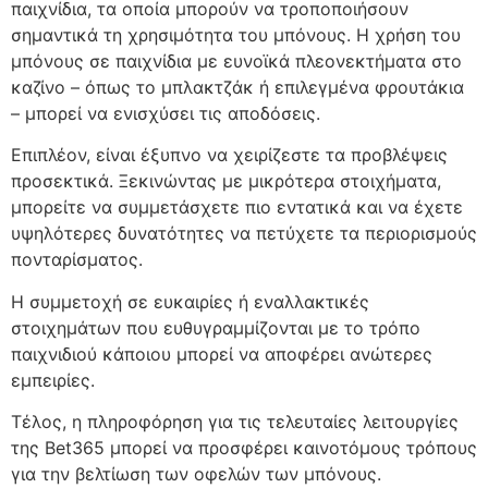
παιχνίδια, τα οποία μπορούν να τροποποιήσουν
σημαντικά τη χρησιμότητα του μπόνους. Η χρήση του
μπόνους σε παιχνίδια με ευνοϊκά πλεονεκτήματα στο
καζίνο – όπως το μπλακτζάκ ή επιλεγμένα φρουτάκια
– μπορεί να ενισχύσει τις αποδόσεις.
Επιπλέον, είναι έξυπνο να χειρίζεστε τα προβλέψεις
προσεκτικά. Ξεκινώντας με μικρότερα στοιχήματα,
μπορείτε να συμμετάσχετε πιο εντατικά και να έχετε
υψηλότερες δυνατότητες να πετύχετε τα περιορισμούς
πονταρίσματος.
Η συμμετοχή σε ευκαιρίες ή εναλλακτικές
στοιχημάτων που ευθυγραμμίζονται με το τρόπο
παιχνιδιού κάποιου μπορεί να αποφέρει ανώτερες
εμπειρίες.
Τέλος, η πληροφόρηση για τις τελευταίες λειτουργίες
της Bet365 μπορεί να προσφέρει καινοτόμους τρόπους
για την βελτίωση των οφελών των μπόνους.