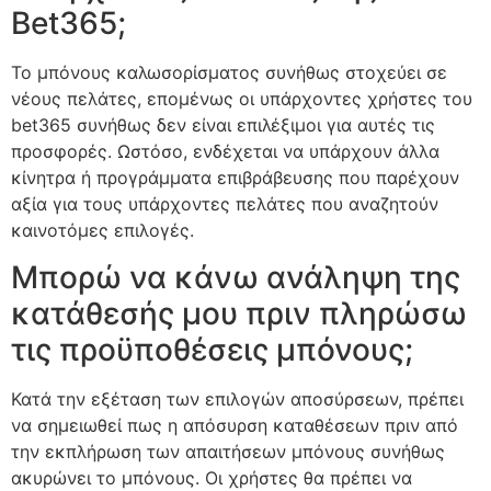
Bet365;
Το μπόνους καλωσορίσματος συνήθως στοχεύει σε
νέους πελάτες, επομένως οι υπάρχοντες χρήστες του
bet365 συνήθως δεν είναι επιλέξιμοι για αυτές τις
προσφορές. Ωστόσο, ενδέχεται να υπάρχουν άλλα
κίνητρα ή προγράμματα επιβράβευσης που παρέχουν
αξία για τους υπάρχοντες πελάτες που αναζητούν
καινοτόμες επιλογές.
Μπορώ να κάνω ανάληψη της
κατάθεσής μου πριν πληρώσω
τις προϋποθέσεις μπόνους;
Κατά την εξέταση των επιλογών αποσύρσεων, πρέπει
να σημειωθεί πως η απόσυρση καταθέσεων πριν από
την εκπλήρωση των απαιτήσεων μπόνους συνήθως
ακυρώνει το μπόνους. Οι χρήστες θα πρέπει να