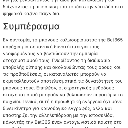
δείχνοντας τη αφοσίωση του τομέα στην νέα ιδέα στα
ψηφιακά καζίνο παιχνίδια.
Συμπέρασμα
Εν συντομία, το μπόνους καλωσορίσματος της Bet365
παρέχει μια σημαντική δυνατότητα για τους
νεοφερμένους να βελτιώσουν την εμπειρία
στοιχηματισμού τους. Γνωρίζοντας τη διαδικασία
υποβολής αίτησης και ακολουθώντας τους όρους και
τις προϋποθέσεις, οι καταναλωτές μπορούν να
εκμεταλλευτούν αποτελεσματικά τις δυνατότητες του
μπόνους τους. Επιπλέον, οι στρατηγικές μεθόδους
στοιχηματισμού μπορούν να βελτιώσουν περαιτέρω το
παιχνίδι. Γενικά, αυτή η προωθητική ενέργεια όχι μόνο
δίνει κίνητρα για καινούργιες εγγραφές, αλλά και
υποστηρίζει την αλληλεπίδραση με την ιστοσελίδα,
κάνοντάς την Bet365 έναν ανταγωνιστικό παίκτη στο