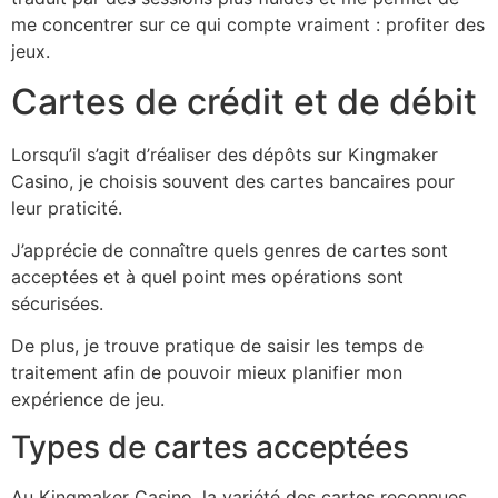
me concentrer sur ce qui compte vraiment : profiter des
jeux.
Cartes de crédit et de débit
Lorsqu’il s’agit d’réaliser des dépôts sur Kingmaker
Casino, je choisis souvent des cartes bancaires pour
leur praticité.
J’apprécie de connaître quels genres de cartes sont
acceptées et à quel point mes opérations sont
sécurisées.
De plus, je trouve pratique de saisir les temps de
traitement afin de pouvoir mieux planifier mon
expérience de jeu.
Types de cartes acceptées
Au Kingmaker Casino, la variété des cartes reconnues