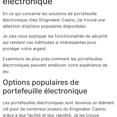
électronique
En ce qui concerne les solutions de portefeuille
électronique chez Kingmaker Casino, j’ai trouvé une
sélection d’options populaires disponibles.
Je vais vous expliquer les fonctionnalités de sécurité
qui rendent ces méthodes si intéressantes pour
protéger votre argent.
Examinons de plus près comment les portefeuilles
électroniques peuvent améliorer votre expérience de
jeu.
Options populaires de
portefeuille électronique
Les portefeuilles électroniques sont devenus un élément
clé pour de nombreux joueurs du Kingmaker Casino,
grâce à leur facilité et leur rapidité. Je les trouve