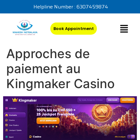
Helpline Number : 6307459874
Book Appointment
Approches de
paiement au
Kingmaker Casino