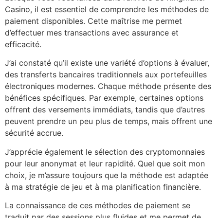
Casino, il est essentiel de comprendre les méthodes de
paiement disponibles. Cette maîtrise me permet
d’effectuer mes transactions avec assurance et
efficacité.
J’ai constaté qu’il existe une variété d’options à évaluer,
des transferts bancaires traditionnels aux portefeuilles
électroniques modernes. Chaque méthode présente des
bénéfices spécifiques. Par exemple, certaines options
offrent des versements immédiats, tandis que d’autres
peuvent prendre un peu plus de temps, mais offrent une
sécurité accrue.
J’apprécie également le sélection des cryptomonnaies
pour leur anonymat et leur rapidité. Quel que soit mon
choix, je m’assure toujours que la méthode est adaptée
à ma stratégie de jeu et à ma planification financière.
La connaissance de ces méthodes de paiement se
traduit par des sessions plus fluides et me permet de