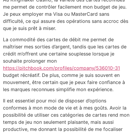
me permet de contrôler facilement mon budget de jeu.
Je peux employer ma Visa ou MasterCard sans
difficulté, ce qui assure des opérations sans accroc dès
que je suis prêt à miser.
La commodité des cartes de débit me permet de
maîtriser mes sorties d’argent, tandis que les cartes de
crédit m’offrent une certaine souplesse lorsque je
souhaite prolonger mon
https://pitchbook.com/profiles/company/536010-31
budget récréatif. De plus, comme je suis souvent en
mouvement, être certain que je peux faire confiance à
les marques reconnues simplifie mon expérience.
Il est essentiel pour moi de disposer d’options
conformes à mon mode de vie et à mes goûts. Avoir la
possibilité de utiliser ces catégories de cartes rend mon
temps de jeu non seulement plaisante, mais aussi
productive, me donnant la possibilité de me focaliser