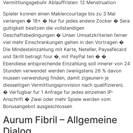
Vermittlungsgebuhr Ablauffristen: 12 Menstruation
Spieler konnen einen Maklercourtage bis zu 3 Mal
verlangen � 18+ � Nur fur jedes andere Zocker � Sera
gultigkeit besitzen die vollstandigen
Geschaftsbedingungen � Unser Umsatzkriterien ferner
viel mehr Einschrankungen gelten in den Vortragen �
Die Mindesteinzahlung mit Karte, Neteller, Paysafecard
und Skrill betragt four �, mit PayPal ten � �
Ebendiese entsprechende Einzahlung soll innerer von 24
Stunden verwendet werden (wenigstens 26 % davon
mussen verwendung finden, damit zigeunern je
diesseitigen Vermittlungsprovision nach qualifizieren).
� Verfugbar fur 1 Anfrage fur jedes einzelnen IP-
Anschrift � Zwei oder mehr Spiele werden vom
Bonusangebot ausgeschlossen
Aurum Fibril – Allgemeine
Dialog