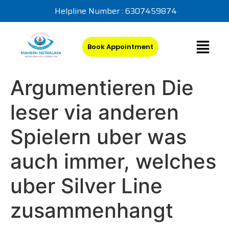
Helpline Number : 6307459874
Book Appointment
Argumentieren Die
leser via anderen
Spielern uber was
auch immer, welches
uber Silver Line
zusammenhangt