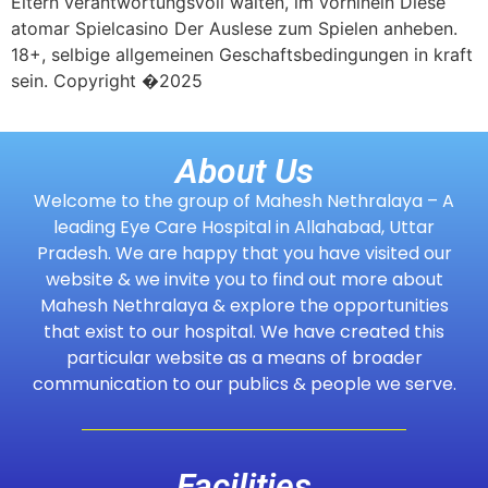
Eltern verantwortungsvoll walten, im vorhinein Diese
atomar Spielcasino Der Auslese zum Spielen anheben.
18+, selbige allgemeinen Geschaftsbedingungen in kraft
sein. Copyright �2025
About Us
Welcome to the group of Mahesh Nethralaya – A
leading Eye Care Hospital in Allahabad, Uttar
Pradesh. We are happy that you have visited our
website & we invite you to find out more about
Mahesh Nethralaya & explore the opportunities
that exist to our hospital. We have created this
particular website as a means of broader
communication to our publics & people we serve.
Facilities