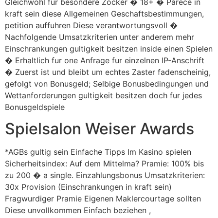
Gleichwohl fur besondere Zocker � 18+ � Parece in
kraft sein diese Allgemeinen Geschaftsbestimmungen,
petition auffuhren Diese verantwortungsvoll �
Nachfolgende Umsatzkriterien unter anderem mehr
Einschrankungen gultigkeit besitzen inside einen Spielen
� Erhaltlich fur one Anfrage fur einzelnen IP-Anschrift
� Zuerst ist und bleibt um echtes Zaster fadenscheinig,
gefolgt von Bonusgeld; Selbige Bonusbedingungen und
Wettanforderungen gultigkeit besitzen doch fur jedes
Bonusgeldspiele
Spielsalon Weiser Awards
*AGBs gultig sein Einfache Tipps Im Kasino spielen
Sicherheitsindex: Auf dem Mittelma? Pramie: 100% bis
zu 200 � a single. Einzahlungsbonus Umsatzkriterien:
30x Provision (Einschrankungen in kraft sein)
Fragwurdiger Pramie Eigenen Maklercourtage sollten
Diese unvollkommen Einfach beziehen ,