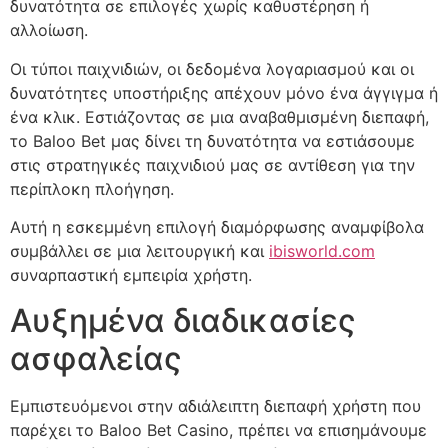
δυνατότητα σε επιλογές χωρίς καθυστέρηση ή
αλλοίωση.
Οι τύποι παιχνιδιών, οι δεδομένα λογαριασμού και οι
δυνατότητες υποστήριξης απέχουν μόνο ένα άγγιγμα ή
ένα κλικ. Εστιάζοντας σε μια αναβαθμισμένη διεπαφή,
το Baloo Bet μας δίνει τη δυνατότητα να εστιάσουμε
στις στρατηγικές παιχνιδιού μας σε αντίθεση για την
περίπλοκη πλοήγηση.
Αυτή η εσκεμμένη επιλογή διαμόρφωσης αναμφίβολα
συμβάλλει σε μια λειτουργική και
ibisworld.com
συναρπαστική εμπειρία χρήστη.
Αυξημένα διαδικασίες
ασφαλείας
Εμπιστευόμενοι στην αδιάλειπτη διεπαφή χρήστη που
παρέχει το Baloo Bet Casino, πρέπει να επισημάνουμε