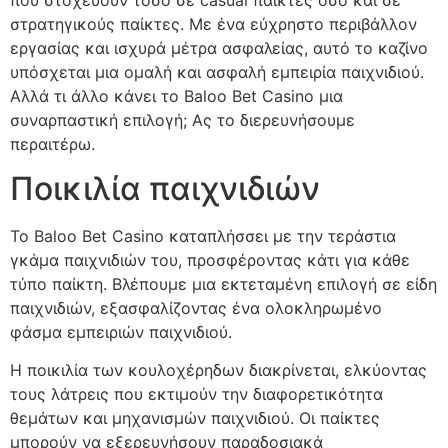
στρατηγικούς παίκτες. Με ένα εύχρηστο περιβάλλον
εργασίας και ισχυρά μέτρα ασφαλείας, αυτό το καζίνο
υπόσχεται μια ομαλή και ασφαλή εμπειρία παιχνιδιού.
Αλλά τι άλλο κάνει το Baloo Bet Casino μια
συναρπαστική επιλογή; Ας το διερευνήσουμε
περαιτέρω.
Ποικιλία παιχνιδιών
Το Baloo Bet Casino καταπλήσσει με την τεράστια
γκάμα παιχνιδιών του, προσφέροντας κάτι για κάθε
τύπο παίκτη. Βλέπουμε μια εκτεταμένη επιλογή σε είδη
παιχνιδιών, εξασφαλίζοντας ένα ολοκληρωμένο
φάσμα εμπειριών παιχνιδιού.
Η ποικιλία των κουλοχέρηδων διακρίνεται, ελκύοντας
τους λάτρεις που εκτιμούν την διαφορετικότητα
θεμάτων και μηχανισμών παιχνιδιού. Οι παίκτες
μπορούν να εξερευνήσουν παραδοσιακά