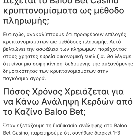
Δέχεται το Baloo Bet Casino
κρυπτονομίσματα ως μέθοδο
πληρωμής;
Ευτυχώς, ανακαλύπτουμε ότι προσφέρουν επιλογές
κρυπτονομισμάτων ως μεθόδους πληρωμής. Αυτό
βελτιώνει την ασφάλεια των πληρωμών, παρέχοντας
στους χρήστες ευρεία οικονομική ευελιξία. Θα λέγαμε
ότι είναι μια σοφή κίνηση, δεδομένης της αυξανόμενης
δημοτικότητας των κρυπτονομισμάτων στην
παγκόσμια αγορά.
Πόσος Χρόνος Χρειάζεται για
να Κάνω Ανάληψη Κερδών από
το Καζίνο Baloo Bet;
Όταν εξετάζουμε τη διαδικασία ανάληψης στο Baloo
Bet Casino, παρατηρούμε ότι συνήθως διαρκεί 1-3