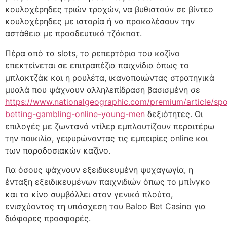
κουλοχέρηδες τριών τροχών, να βυθιστούν σε βίντεο
κουλοχέρηδες με ιστορία ή να προκαλέσουν την
αστάθεια με προοδευτικά τζάκποτ.
Πέρα από τα slots, το ρεπερτόριο του καζίνο
επεκτείνεται σε επιτραπέζια παιχνίδια όπως το
μπλακτζάκ και η ρουλέτα, ικανοποιώντας στρατηγικά
μυαλά που ψάχνουν αλληλεπίδραση βασισμένη σε
https://www.nationalgeographic.com/premium/article/spo
betting-gambling-online-young-men
δεξιότητες. Οι
επιλογές με ζωντανό ντίλερ εμπλουτίζουν περαιτέρω
την ποικιλία, γεφυρώνοντας τις εμπειρίες online και
των παραδοσιακών καζίνο.
Για όσους ψάχνουν εξειδικευμένη ψυχαγωγία, η
ένταξη εξειδικευμένων παιχνιδιών όπως το μπίνγκο
και το κίνο συμβάλλει στον γενικό πλούτο,
ενισχύοντας τη υπόσχεση του Baloo Bet Casino για
διάφορες προσφορές.