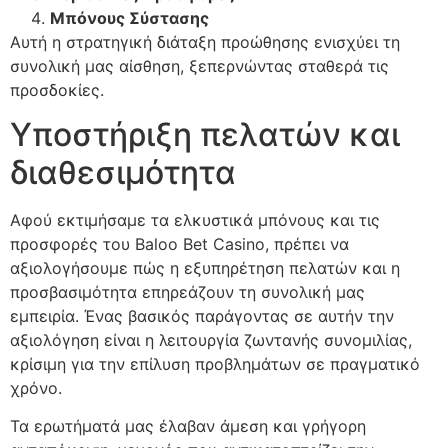
Μπόνους Σύστασης
Αυτή η στρατηγική διάταξη προώθησης ενισχύει τη
συνολική μας αίσθηση, ξεπερνώντας σταθερά τις
προσδοκίες.
Υποστήριξη πελατών και
διαθεσιμότητα
Αφού εκτιμήσαμε τα ελκυστικά μπόνους και τις
προσφορές του Baloo Bet Casino, πρέπει να
αξιολογήσουμε πώς η εξυπηρέτηση πελατών και η
προσβασιμότητα επηρεάζουν τη συνολική μας
εμπειρία. Ένας βασικός παράγοντας σε αυτήν την
αξιολόγηση είναι η λειτουργία ζωντανής συνομιλίας,
κρίσιμη για την επίλυση προβλημάτων σε πραγματικό
χρόνο.
Τα ερωτήματά μας έλαβαν άμεση και γρήγορη