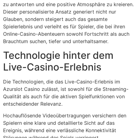
zu antworten und eine positive Atmosphäre zu kreieren.
Dieser personalisierte Ansatz generiert nicht nur
Glauben, sondern steigert auch das gesamte
Spielerlebnis und verleiht es für Spieler, die bei ihren
Online-Casino-Abenteuern sowohl Fortschritt als auch
Brauchtum suchen, tiefer und unterhaltsamer.
Technologie hinter dem
Live-Casino-Erlebnis
Die Technologien, die das Live-Casino-Erlebnis im
Azurslot Casino zulässt, ist sowohl für die Streaming-
Qualität als auch für die aktiven Spielfunktionen von
entscheidender Relevanz.
Hochauflösende Videoübertragungen versichern den
Spielern eine klare und detaillierte Sicht auf das
Ereignis, während eine verlässliche Konnektivität
Störungen während des Spiels verringert.