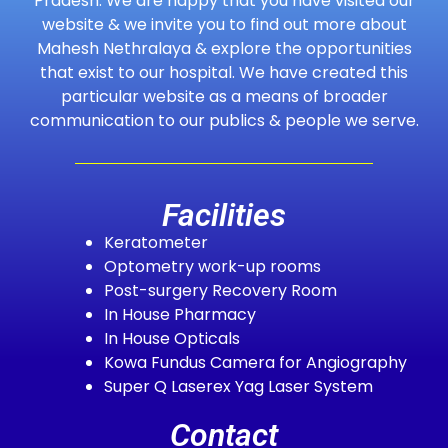
Pradesh. We are happy that you have visited our
website & we invite you to find out more about
Mahesh Nethralaya & explore the opportunities
that exist to our hospital. We have created this
particular website as a means of broader
communication to our publics & people we serve.
Facilities
Keratometer
Optometry work-up rooms
Post-surgery Recovery Room
In House Pharmacy
In House Opticals
Kowa Fundus Camera for Angiography
Super Q Laserex Yag Laser System
Contact