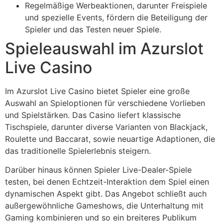
Regelmäßige Werbeaktionen, darunter Freispiele
und spezielle Events, fördern die Beteiligung der
Spieler und das Testen neuer Spiele.
Spieleauswahl im Azurslot
Live Casino
Im Azurslot Live Casino bietet Spieler eine große
Auswahl an Spieloptionen für verschiedene Vorlieben
und Spielstärken. Das Casino liefert klassische
Tischspiele, darunter diverse Varianten von Blackjack,
Roulette und Baccarat, sowie neuartige Adaptionen, die
das traditionelle Spielerlebnis steigern.
Darüber hinaus können Spieler Live-Dealer-Spiele
testen, bei denen Echtzeit-Interaktion dem Spiel einen
dynamischen Aspekt gibt. Das Angebot schließt auch
außergewöhnliche Gameshows, die Unterhaltung mit
Gaming kombinieren und so ein breiteres Publikum