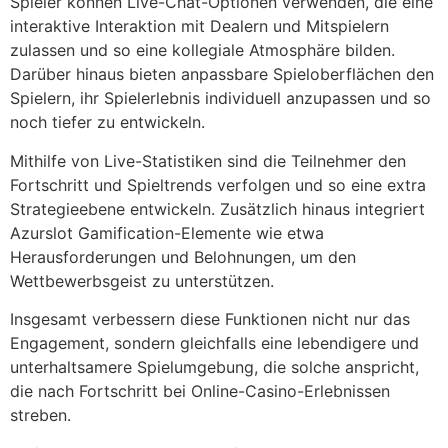
Spieler können Live-Chat-Optionen verwenden, die eine
interaktive Interaktion mit Dealern und Mitspielern
zulassen und so eine kollegiale Atmosphäre bilden.
Darüber hinaus bieten anpassbare Spieloberflächen den
Spielern, ihr Spielerlebnis individuell anzupassen und so
noch tiefer zu entwickeln.
Mithilfe von Live-Statistiken sind die Teilnehmer den
Fortschritt und Spieltrends verfolgen und so eine extra
Strategieebene entwickeln. Zusätzlich hinaus integriert
Azurslot Gamification-Elemente wie etwa
Herausforderungen und Belohnungen, um den
Wettbewerbsgeist zu unterstützen.
Insgesamt verbessern diese Funktionen nicht nur das
Engagement, sondern gleichfalls eine lebendigere und
unterhaltsamere Spielumgebung, die solche anspricht,
die nach Fortschritt bei Online-Casino-Erlebnissen
streben.