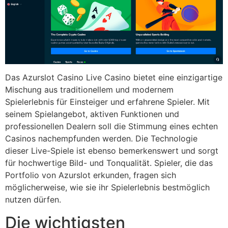
Das Azurslot Casino Live Casino bietet eine einzigartige
Mischung aus traditionellem und modernem
Spielerlebnis für Einsteiger und erfahrene Spieler. Mit
seinem Spielangebot, aktiven Funktionen und
professionellen Dealern soll die Stimmung eines echten
Casinos nachempfunden werden. Die Technologie
dieser Live-Spiele ist ebenso bemerkenswert und sorgt
für hochwertige Bild- und Tonqualität. Spieler, die das
Portfolio von Azurslot erkunden, fragen sich
möglicherweise, wie sie ihr Spielerlebnis bestmöglich
nutzen dürfen.
Die wichtigsten