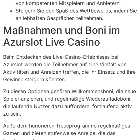
von kompetenten Mitspielern und Anbietern.
Steigern Sie den Spaß des Wettbewerbs, indem Sie
an lebhaften Gesprächen teilnehmen.
Maßnahmen und Boni im
Azurslot Live Casino
Beim Entdecken des Live-Casino-Erlebnisses bei
Azurslot werden die Teilnehmer auf eine Vielfalt von
Aktivitäten und Anreizen treffen, die ihr Einsatz und ihre
Gewinne steigern könnten.
Zu diesen Optionen gehören Willkommensboni, die neue
Spieler anziehen, und regelmäßige Wiederaufladeboni,
die laufende Nutzer dazu auffordern, fortlaufend aktiv
zu sein.
Außerdem honorieren Treueprogramme regelmäßiges
Gamen und bieten stufenweise Anreize, die das