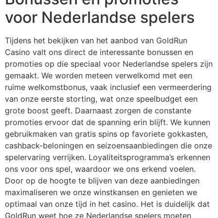
voor Nederlandse spelers
Tijdens het bekijken van het aanbod van GoldRun
Casino valt ons direct de interessante bonussen en
promoties op die speciaal voor Nederlandse spelers zijn
gemaakt. We worden meteen verwelkomd met een
ruime welkomstbonus, vaak inclusief een vermeerdering
van onze eerste storting, wat onze speelbudget een
grote boost geeft. Daarnaast zorgen de constante
promoties ervoor dat de spanning erin blijft. We kunnen
gebruikmaken van gratis spins op favoriete gokkasten,
cashback-beloningen en seizoensaanbiedingen die onze
spelervaring verrijken. Loyaliteitsprogramma’s erkennen
ons voor ons spel, waardoor we ons erkend voelen.
Door op de hoogte te blijven van deze aanbiedingen
maximaliseren we onze winstkansen en genieten we
optimaal van onze tijd in het casino. Het is duidelijk dat
GoldRun weet hoe ze Nederlandse spelers moeten