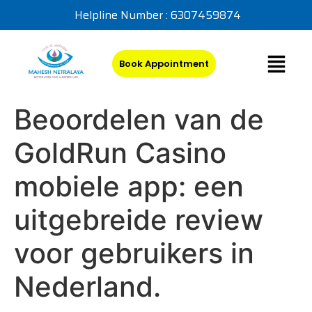
Helpline Number : 6307459874
Book Appointment
Beoordelen van de
GoldRun Casino
mobiele app: een
uitgebreide review
voor gebruikers in
Nederland.