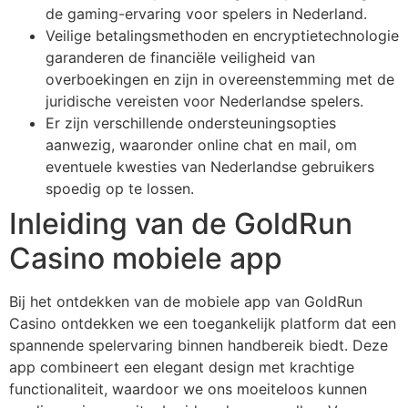
de gaming-ervaring voor spelers in Nederland.
Veilige betalingsmethoden en encryptietechnologie
garanderen de financiële veiligheid van
overboekingen en zijn in overeenstemming met de
juridische vereisten voor Nederlandse spelers.
Er zijn verschillende ondersteuningsopties
aanwezig, waaronder online chat en mail, om
eventuele kwesties van Nederlandse gebruikers
spoedig op te lossen.
Inleiding van de GoldRun
Casino mobiele app
Bij het ontdekken van de mobiele app van GoldRun
Casino ontdekken we een toegankelijk platform dat een
spannende spelervaring binnen handbereik biedt. Deze
app combineert een elegant design met krachtige
functionaliteit, waardoor we ons moeiteloos kunnen