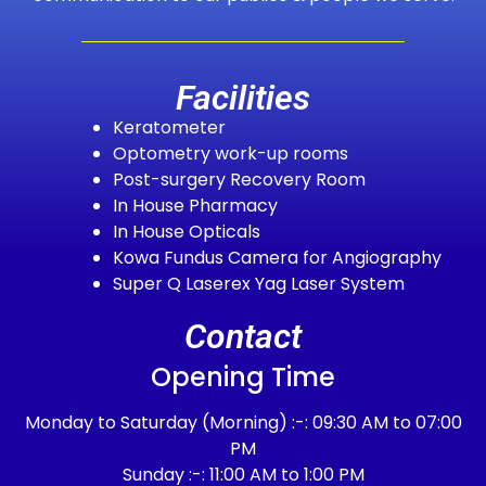
Facilities
Keratometer
Optometry work-up rooms
Post-surgery Recovery Room
In House Pharmacy
In House Opticals
Kowa Fundus Camera for Angiography
Super Q Laserex Yag Laser System
Contact
Opening Time
Monday to Saturday (Morning) :-: 09:30 AM to 07:00
PM
Sunday :-: 11:00 AM to 1:00 PM