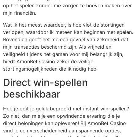
op het spelen zonder me zorgen te hoeven maken over
mijn financiën.
Wat ik het meest waardeer, is hoe vlot de stortingen
verlopen, waardoor ik meteen kan beginnen met spelen.
Bovendien geeft het me een gevoel van zekerheid dat
mijn transacties beschermd zijn. Als vrijheid en
veiligheid tijdens het gamen voor mij belangrijk zijn,
biedt AmonBet Casino zeker de veilige
stortingsmogelijkheden die ik nodig heb.
Direct win-spellen
beschikbaar
Heb je ooit je geluk beproefd met instant win-spellen?
Zo niet, dan mis je een opwindende ervaring die je
direct beloningen kan opleveren! Bij AmonBet Casino
vind je een verscheidenheid aan spannende opties,