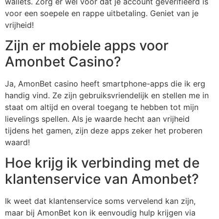
wallets. Zorg er wel voor dat je account geverifieerd is
voor een soepele en rappe uitbetaling. Geniet van je
vrijheid!
Zijn er mobiele apps voor
Amonbet Casino?
Ja, AmonBet casino heeft smartphone-apps die ik erg
handig vind. Ze zijn gebruiksvriendelijk en stellen me in
staat om altijd en overal toegang te hebben tot mijn
lievelings spellen. Als je waarde hecht aan vrijheid
tijdens het gamen, zijn deze apps zeker het proberen
waard!
Hoe krijg ik verbinding met de
klantenservice van Amonbet?
Ik weet dat klantenservice soms vervelend kan zijn,
maar bij AmonBet kon ik eenvoudig hulp krijgen via