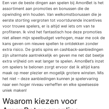
Een van de beste dingen aan spelen bij AmonBet is het
assortiment aan promoties en bonussen die de
opwinding erin houden. Van welkomstbonussen die je
eerste storting vergroten tot voortdurende incentives
voor trouwe spelers, er is altijd wel iets om van te
profiteren. Ik vind het fantastisch hoe deze promoties
niet alleen mijn speelbudget verhogen, maar me ook de
kans geven om nieuwe spellen te ontdekken zonder
extra risico. De gratis spins en cashback-aanbiedingen
zijn uitermate aantrekkelijk en geven me net dat beetje
extra vrijheid om wat langer te spelen. AmonBet’s inzet
om spelers te belonen zorgt ervoor dat ik altijd kans
maak op meer plezier en mogelijk grotere winsten. Mis
het niet – deze aanbiedingen kunnen je spelervaring
naar een hoger niveau verheffen en elke speelsessie
uniek maken!
Waarom kiezen voor