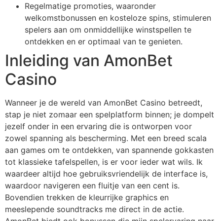
Regelmatige promoties, waaronder
welkomstbonussen en kosteloze spins, stimuleren
spelers aan om onmiddellijke winstspellen te
ontdekken en er optimaal van te genieten.
Inleiding van AmonBet
Casino
Wanneer je de wereld van AmonBet Casino betreedt,
stap je niet zomaar een spelplatform binnen; je dompelt
jezelf onder in een ervaring die is ontworpen voor
zowel spanning als bescherming. Met een breed scala
aan games om te ontdekken, van spannende gokkasten
tot klassieke tafelspellen, is er voor ieder wat wils. Ik
waardeer altijd hoe gebruiksvriendelijk de interface is,
waardoor navigeren een fluitje van een cent is.
Bovendien trekken de kleurrijke graphics en
meeslepende soundtracks me direct in de actie.
AmonBet biedt ook bonussen die mijn spelervaring naar