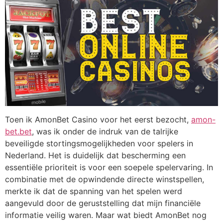
Toen ik AmonBet Casino voor het eerst bezocht,
amon-
bet.bet
, was ik onder de indruk van de talrijke
beveiligde stortingsmogelijkheden voor spelers in
Nederland. Het is duidelijk dat bescherming een
essentiële prioriteit is voor een soepele spelervaring. In
combinatie met de opwindende directe winstspellen,
merkte ik dat de spanning van het spelen werd
aangevuld door de geruststelling dat mijn financiële
informatie veilig waren. Maar wat biedt AmonBet nog