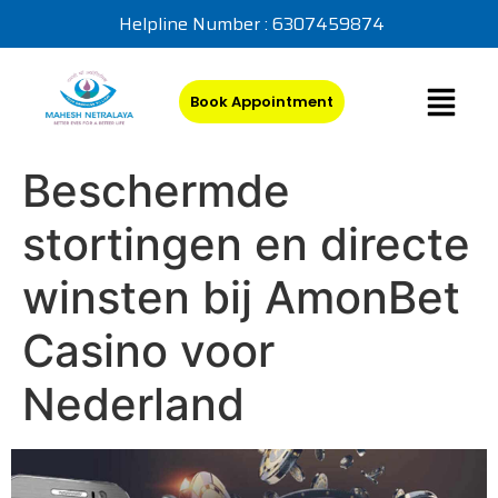
Helpline Number : 6307459874
Book Appointment
Beschermde
stortingen en directe
winsten bij AmonBet
Casino voor
Nederland