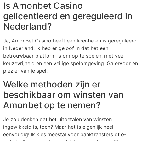
Is Amonbet Casino
gelicentieerd en gereguleerd in
Nederland?
Ja, AmonBet Casino heeft een licentie en is gereguleerd
in Nederland. Ik heb er geloof in dat het een
betrouwbaar platform is om op te spelen, met veel
keuzevrijheid en een veilige spelomgeving. Ga ervoor en
plezier van je spel!
Welke methoden zijn er
beschikbaar om winsten van
Amonbet op te nemen?
Je zou denken dat het uitbetalen van winsten
ingewikkeld is, toch? Maar het is eigenlijk heel
eenvoudig! Ik kies meestal voor banktransfers of e-