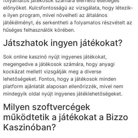
folyamatos játékosok számára elérhető esetleges
előnyöket. Kulcsfontosságú az vizsgálata, hogy létezik-
e ilyen program, mivel növelheti az általános
játékélményt, és serkentheti a folyamatos részvételt az
hűséges felhasználók körében.
Játszhatok ingyen játékokat?
Sok online kaszinó nyújt ingyenes játékokat,
megengedve a játékosok számára, hogy anyagi
kockázat mellett vizsgálják meg a diverse
lehetőségeket. Fontos, hogy a játékosok minden
platform ajánlatát alaposan ellenőrizzék, mivel nem
mindegyik oldal nyújt ingyenes játéklehetőségeket.
Milyen szoftvercégek
működtetik a játékokat a Bizzo
Kaszinóban?