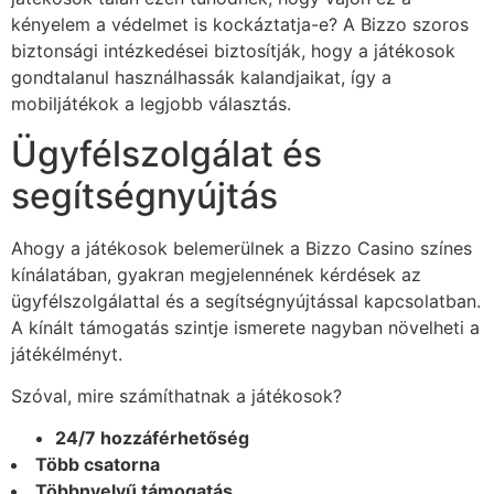
kényelem a védelmet is kockáztatja-e? A Bizzo szoros
biztonsági intézkedései biztosítják, hogy a játékosok
gondtalanul használhassák kalandjaikat, így a
mobiljátékok a legjobb választás.
Ügyfélszolgálat és
segítségnyújtás
Ahogy a játékosok belemerülnek a Bizzo Casino színes
kínálatában, gyakran megjelennének kérdések az
ügyfélszolgálattal és a segítségnyújtással kapcsolatban.
A kínált támogatás szintje ismerete nagyban növelheti a
játékélményt.
Szóval, mire számíthatnak a játékosok?
24/7 hozzáférhetőség
Több csatorna
Többnyelvű támogatás