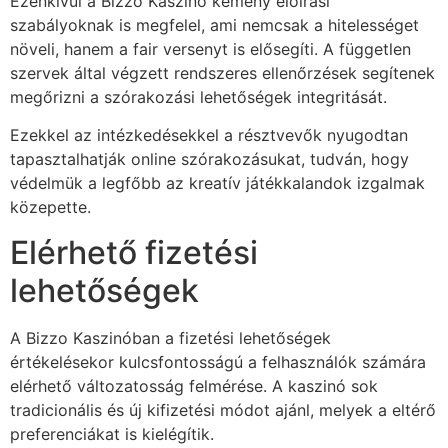
Ezenkívül a Bizzo Kaszinó kemény előírási
szabályoknak is megfelel, ami nemcsak a hitelességet
növeli, hanem a fair versenyt is elősegíti. A független
szervek által végzett rendszeres ellenőrzések segítenek
megőrizni a szórakozási lehetőségek integritását.
Ezekkel az intézkedésekkel a résztvevők nyugodtan
tapasztalhatják online szórakozásukat, tudván, hogy
védelmük a legfőbb az kreatív játékkalandok izgalmak
közepette.
Elérhető fizetési
lehetőségek
A Bizzo Kaszinóban a fizetési lehetőségek
értékelésekor kulcsfontosságú a felhasználók számára
elérhető változatosság felmérése. A kaszinó sok
tradicionális és új kifizetési módot ajánl, melyek a eltérő
preferenciákat is kielégítik.