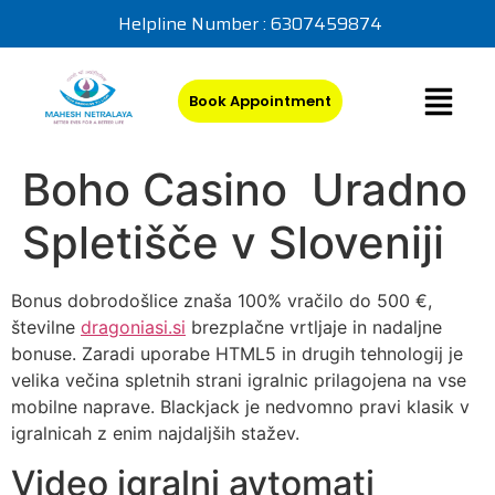
Helpline Number : 6307459874
Book Appointment
Boho Casino ️ Uradno
Spletišče v Sloveniji
Bonus dobrodošlice znaša 100% vračilo do 500 €,
številne
dragoniasi.si
brezplačne vrtljaje in nadaljne
bonuse. Zaradi uporabe HTML5 in drugih tehnologij je
velika večina spletnih strani igralnic prilagojena na vse
mobilne naprave. Blackjack je nedvomno pravi klasik v
igralnicah z enim najdaljših stažev.
Video igralni avtomati