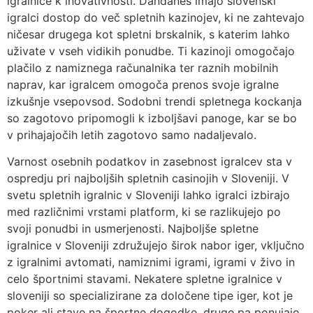
igralnice k inovativnosti. Dandanes imajo slovenski
igralci dostop do več spletnih kazinojev, ki ne zahtevajo
ničesar drugega kot spletni brskalnik, s katerim lahko
uživate v vseh vidikih ponudbe. Ti kazinoji omogočajo
plačilo z namiznega računalnika ter raznih mobilnih
naprav, kar igralcem omogoča prenos svoje igralne
izkušnje vsepovsod. Sodobni trendi spletnega kockanja
so zagotovo pripomogli k izboljšavi panoge, kar se bo
v prihajajočih letih zagotovo samo nadaljevalo.
Varnost osebnih podatkov in zasebnost igralcev sta v
ospredju pri najboljših spletnih casinojih v Sloveniji. V
svetu spletnih igralnic v Sloveniji lahko igralci izbirajo
med različnimi vrstami platform, ki se razlikujejo po
svoji ponudbi in usmerjenosti. Najboljše spletne
igralnice v Sloveniji združujejo širok nabor iger, vključno
z igralnimi avtomati, namiznimi igrami, igrami v živo in
celo športnimi stavami. Nekatere spletne igralnice v
sloveniji so specializirane za določene tipe iger, kot je
poker ali stave na športne dogodke, druge pa ponujajo