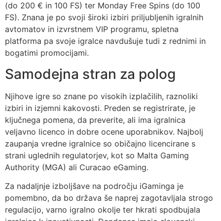
(do 200 € in 100 FS) ter Monday Free Spins (do 100
FS). Znana je po svoji široki izbiri priljubljenih igralnih
avtomatov in izvrstnem VIP programu, spletna
platforma pa svoje igralce navdušuje tudi z rednimi in
bogatimi promocijami.
Samodejna stran za polog
Njihove igre so znane po visokih izplačilih, raznoliki
izbiri in izjemni kakovosti. Preden se registrirate, je
ključnega pomena, da preverite, ali ima igralnica
veljavno licenco in dobre ocene uporabnikov. Najbolj
zaupanja vredne igralnice so običajno licencirane s
strani uglednih regulatorjev, kot so Malta Gaming
Authority (MGA) ali Curacao eGaming.
Za nadaljnje izboljšave na področju iGaminga je
pomembno, da bo država še naprej zagotavljala strogo
regulacijo, varno igralno okolje ter hkrati spodbujala