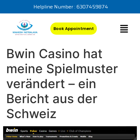
Helpline Number : 6307459874
Book Appointment
Bwin Casino hat
meine Spielmuster
verändert – ein
Bericht aus der
Schweiz