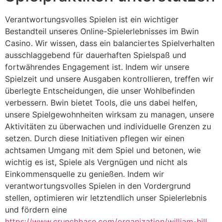
Verantwortungsvolles Spielen ist ein wichtiger
Bestandteil unseres Online-Spielerlebnisses im Bwin
Casino. Wir wissen, dass ein balanciertes Spielverhalten
ausschlaggebend für dauerhaften Spielspaß und
fortwährendes Engagement ist. Indem wir unsere
Spielzeit und unsere Ausgaben kontrollieren, treffen wir
überlegte Entscheidungen, die unser Wohlbefinden
verbessern. Bwin bietet Tools, die uns dabei helfen,
unsere Spielgewohnheiten wirksam zu managen, unsere
Aktivitäten zu überwachen und individuelle Grenzen zu
setzen. Durch diese Initiativen pflegen wir einen
achtsamen Umgang mit dem Spiel und betonen, wie
wichtig es ist, Spiele als Vergnügen und nicht als
Einkommensquelle zu genießen. Indem wir
verantwortungsvolles Spielen in den Vordergrund
stellen, optimieren wir letztendlich unser Spielerlebnis
und fördern eine
https://www.crunchbase.com/organization/william-hill