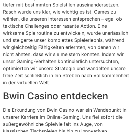
tiefer mit bestimmten Spielstilen auseinandersetzen.
Rasch wurde uns klar, wie wichtig es ist, Games zu
wählen, die unseren Interessen entsprechen – egal ob
taktische Challenges oder rasante Action. Eine
wirksame Spielroutine zu entwickeln, wurde unerlässlich
und steigerte unser komplettes Spielerlebnis, während
wir gleichzeitig Fähigkeiten erlernten, von denen wir
nicht ahnten, dass wir sie meistern konnten. Indem wir
unser Gaming-Verhalten kontinuierlich untersuchten,
optimierten wir unsere Strategie und wandelten unsere
freie Zeit schließlich in ein Streben nach Vollkommenheit
in der virtuellen Welt.
Bwin Casino entdecken
Die Erkundung von Bwin Casino war ein Wendepunkt in
unserer Karriere im Online-Gaming. Uns fiel sofort die
außergewöhnliche Spielvielfalt ins Auge, von
klassischen Tischspielen bis hin zu innovativen