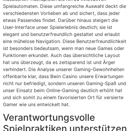
Spielautomaten. Diese umfangreiche Auswahl deckt die
verschiedensten Vorlieben ab und sichert, dass jeder
etwas Passendes findet. Darüber hinaus steigert die
User-Interface unser Spielerlebnis deutlich; sie ist
elegant und benutzerfreundlich gestaltet und erlaubt
eine mühelose Navigation. Diese Benutzerfreundlichkeit
ist besonders bedeutsam, wenn man neue Games oder
Funktionen erkundet. Auch das übersichtliche Layout
hat uns überzeugt, da es zeitsparend ist und Ärger
verhindert. Die Analyse unserer Gaming-Gewohnheiten
offenbarte klar, dass Bwin Casino unsere Erwartungen
nicht nur befriedigt, sondern unseren Gaming-Spaß und
unser Einsatz beim Online-Gaming deutlich erhöht hat
und sich somit zu einem favorisierten Ort für versierte
Gamer wie uns entwickelt hat.
Verantwortungsvolle
Spielpraktiken unterstützen