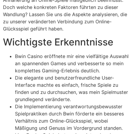
Doch welche konkreten Faktoren führten zu dieser
Wandlung? Lassen Sie uns die Aspekte analysieren, die
zu unserer veränderten Verbindung zum Online-
Glücksspiel geführt haben.
Wichtigste Erkenntnisse
Bwin Casino eröffnete mir eine vielfältige Auswahl
an spannenden Games und verbesserte so mein
komplettes Gaming-Erlebnis deutlich.
Die elegante und benutzerfreundliche User-
Interface machte es einfach, frische Spiele zu
finden und zu durchsuchen, was mein Spielmuster
grundlegend veränderte.
Die Implementierung verantwortungsbewusster
Spielpraktiken durch Bwin förderte ein besseres
Verhältnis zum Online-Glücksspiel, wobei
Mäßigung und Genuss im Vordergrund standen.