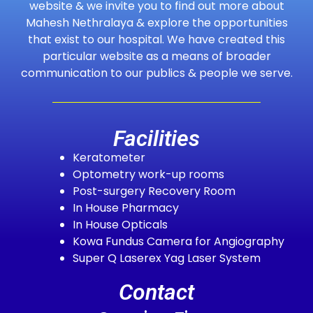
website & we invite you to find out more about
Mahesh Nethralaya & explore the opportunities
that exist to our hospital. We have created this
particular website as a means of broader
communication to our publics & people we serve.
Facilities
Keratometer
Optometry work-up rooms
Post-surgery Recovery Room
In House Pharmacy
In House Opticals
Kowa Fundus Camera for Angiography
Super Q Laserex Yag Laser System
Contact