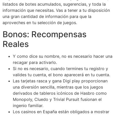
listados de botes acumulados, sugerencias, y toda la
información que necesitas. Vas a tener a tu disposición
una gran cantidad de información para que la
aproveches en tu selección de juegos.
Bonos: Recompensas
Reales
Y como dice su nombre, no es necesario hacer una
recagar para activarlo.
Si no es necesario, cuando termines tu registro y
valides tu cuenta, el bono aparecerá en tu cuenta.
Las tarjetas rasca y gana Digi play proporcionan
una diversión sencilla, mientras que los juegos
derivados de tableros icónicos de Hasbro como
Monopoly, Cluedo y Trivial Pursuit fusionan el
ingenio familiar.
Los casinos en España están obligados a mostrar