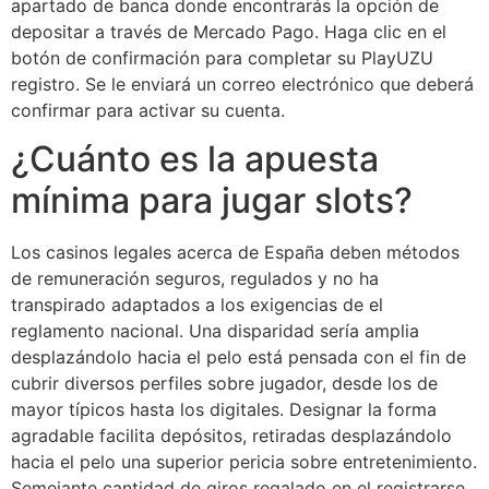
apartado de banca donde encontrarás la opción de
depositar a través de Mercado Pago. Haga clic en el
botón de confirmación para completar su PlayUZU
registro. Se le enviará un correo electrónico que deberá
confirmar para activar su cuenta.
¿Cuánto es la apuesta
mínima para jugar slots?
Los casinos legales acerca de España deben métodos
de remuneración seguros, regulados y no ha
transpirado adaptados a los exigencias de el
reglamento nacional. Una disparidad serí­a amplia
desplazándolo hacia el pelo está pensada con el fin de
cubrir diversos perfiles sobre jugador, desde los de
mayor tí­picos hasta los digitales. Designar la forma
agradable facilita depósitos, retiradas desplazándolo
hacia el pelo una superior pericia sobre entretenimiento.
Semejante cantidad de giros regalado en el registrarse