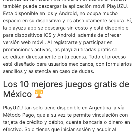
también puede descargar la aplicación móvil PlayUZU.
Está disponible en Ios y Android, no ocupa mucho
espacio en su dispositivo y es absolutamente segura. Sí,
la playuzu app se descarga sin costo y está disponible
para dispositivos iOS y Android, además de ofrecer
versión web móvil. Al registrarte y participar en
promociones activas, las playuzu tiradas gratis se
acreditan directamente en tu cuenta. Todo el proceso
está diseñado para usuarios mexicanos, con formularios
sencillos y asistencia en caso de dudas.
Los 10 mejores juegos gratis de
México
PlayUZU tan solo tiene disponible en Argentina la vía
Método Pago, que a su vez te permite vinculación con
tarjeta de crédito y débito, cuenta bancaria o dinero en
efectivo. Solo tienes que iniciar sesión y acudir al