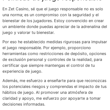
En Zet Casino, sé que el juego responsable no es solo
una norma; es un compromiso con la seguridad y el
bienestar de los jugadores. Estoy convencido en crear
un ambiente donde puedas apreciar de la adrenalina del
juego y valorar tu bienestar.
Por eso he establecido medidas rigurosas para impulsar
el juego responsable. Por ejemplo, proporciono
herramientas como restricciones de depósito, opciones
de exclusión personal y controles de la realidad, para
certificar que siempre mantengas el control de tu
experiencia de juego.
Además, me esfuerzo a enseñarte para que reconozcas
los potenciales riesgos y comprendas el impacto de tus
hábitos de juego. Al promover una atmósfera de
claridad y apoyo, me esfuerzo por apoyarte a tomar
decisiones informadas.