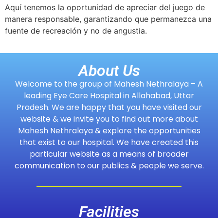
Aquí tenemos la oportunidad de apreciar del juego de
manera responsable, garantizando que permanezca una
fuente de recreación y no de angustia.
About Us
Welcome to the group of Mahesh Nethralaya – A
leading Eye Care Hospital in Allahabad, Uttar
Pradesh. We are happy that you have visited our
website & we invite you to find out more about
Mahesh Nethralaya & explore the opportunities
that exist to our hospital. We have created this
particular website as a means of broader
communication to our publics & people we serve.
Facilities