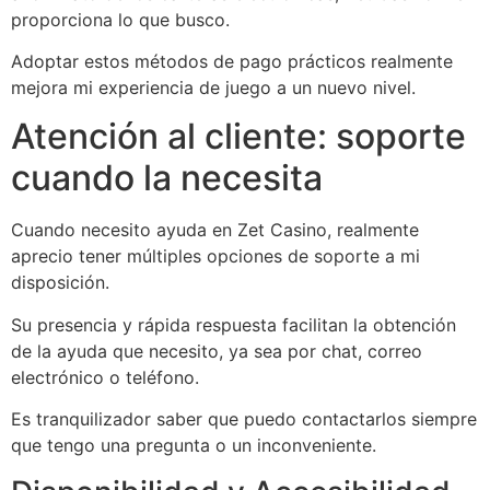
proporciona lo que busco.
Adoptar estos métodos de pago prácticos realmente
mejora mi experiencia de juego a un nuevo nivel.
Atención al cliente: soporte
cuando la necesita
Cuando necesito ayuda en Zet Casino, realmente
aprecio tener múltiples opciones de soporte a mi
disposición.
Su presencia y rápida respuesta facilitan la obtención
de la ayuda que necesito, ya sea por chat, correo
electrónico o teléfono.
Es tranquilizador saber que puedo contactarlos siempre
que tengo una pregunta o un inconveniente.