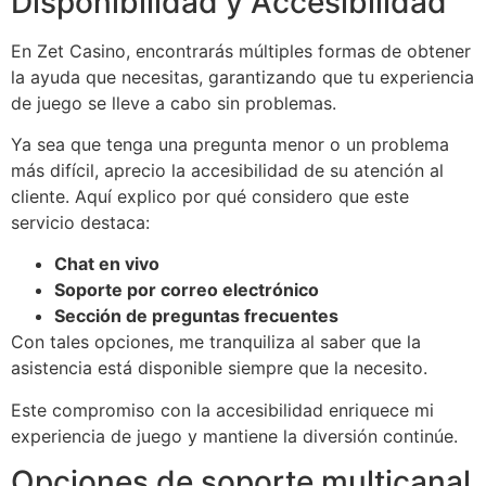
Disponibilidad y Accesibilidad
En Zet Casino, encontrarás múltiples formas de obtener
la ayuda que necesitas, garantizando que tu experiencia
de juego se lleve a cabo sin problemas.
Ya sea que tenga una pregunta menor o un problema
más difícil, aprecio la accesibilidad de su atención al
cliente. Aquí explico por qué considero que este
servicio destaca:
Chat en vivo
Soporte por correo electrónico
Sección de preguntas frecuentes
Con tales opciones, me tranquiliza al saber que la
asistencia está disponible siempre que la necesito.
Este compromiso con la accesibilidad enriquece mi
experiencia de juego y mantiene la diversión continúe.
Opciones de soporte multicanal