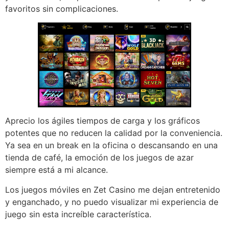
favoritos sin complicaciones.
Aprecio los ágiles tiempos de carga y los gráficos
potentes que no reducen la calidad por la conveniencia.
Ya sea en un break en la oficina o descansando en una
tienda de café, la emoción de los juegos de azar
siempre está a mi alcance.
Los juegos móviles en Zet Casino me dejan entretenido
y enganchado, y no puedo visualizar mi experiencia de
juego sin esta increíble característica.