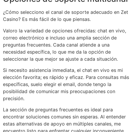
¿Cómo selecciono el canal de soporte adecuado en Zet
Casino? Es más fácil de lo que piensas.
Valoro la variedad de opciones ofrecidas: chat en vivo,
correo electrónico e incluso una amplia sección de
preguntas frecuentes. Cada canal atiende a una
necesidad específica, lo que me da la opción de
seleccionar la que mejor se ajuste a cada situación.
Si necesito asistencia inmediata, el chat en vivo es mi
elección favorita; es rápido y eficaz. Para consultas más
específicas, suelo elegir el email, donde tengo la
posibilidad de comunicar mis preocupaciones con
precisión.
La sección de preguntas frecuentes es ideal para
encontrar soluciones comunes sin esperas. Al entender
estas alternativas de apoyo en múltiples canales, me
encuentro listo para enfrentar cualquier inconveniente