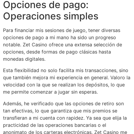
Opciones de pago:
Operaciones simples
Para financiar mis sesiones de juego, tener diversas
opciones de pago a mi mano ha sido un progreso
notable. Zet Casino ofrece una extensa selección de
opciones, desde formas de pago clásicas hasta
monedas digitales.
Esta flexibilidad no solo facilita mis transacciones, sino
que también mejora mi experiencia en general. Valoro la
velocidad con la que se realizan los depósitos, lo que
me permite comenzar a jugar sin esperas.
Además, he verificado que las opciones de retiro son
tan efectivas, lo que garantiza que mis premios se
transfieran a mi cuenta con rapidez. Ya sea que elija la
practicidad de las operaciones bancarias o el
anonimato de los carteras electrónicas, Zet Casino me