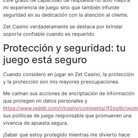
mi experiencia de juego sino que también infunde
seguridad en su dedicación con la atención al cliente.
Zet Casino verdaderamente se destaca por brindar
soporte confiable cuando es requerido.
Protección y seguridad: tu
juego está seguro
Cuando considero en jugar en Zet Casino, la protección
y la protección son mis mayores preocupaciones.
Me calman sus acciones de encriptación de información
que protegen mi datos personales y
https://www.reddit.com/r/trashy/comments/1f2pg9c/woma
sus políticas de juego responsable que promueven una
vivencia de apuesta segura.
¡Saber que estoy protegido mientras me divierto hace