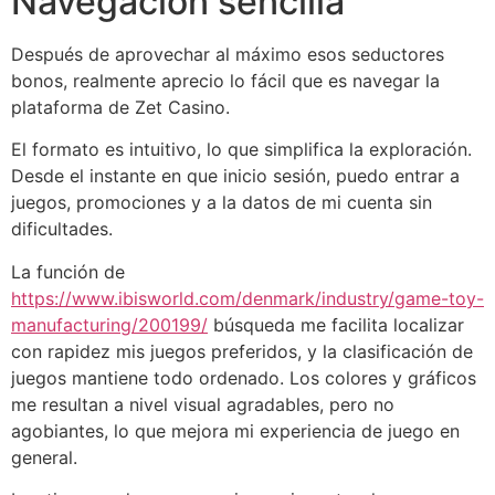
Navegación sencilla
Después de aprovechar al máximo esos seductores
bonos, realmente aprecio lo fácil que es navegar la
plataforma de Zet Casino.
El formato es intuitivo, lo que simplifica la exploración.
Desde el instante en que inicio sesión, puedo entrar a
juegos, promociones y a la datos de mi cuenta sin
dificultades.
La función de
https://www.ibisworld.com/denmark/industry/game-toy-
manufacturing/200199/
búsqueda me facilita localizar
con rapidez mis juegos preferidos, y la clasificación de
juegos mantiene todo ordenado. Los colores y gráficos
me resultan a nivel visual agradables, pero no
agobiantes, lo que mejora mi experiencia de juego en
general.