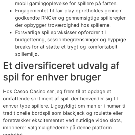
mobil gamingoplevelse for spillere på farten.
Engagementet til fair play opretholdes gennem
godkendte RNG’er og gennemsigtige spilleregler,
der opbygger troværdighed hos spillerne.
Forsvarlige spillepraksisser opfordrer til
budgettering, sessionbegrænsninger og hyppige
breaks for at støtte et trygt og komfortabelt
spillemiljø.
Et diversificeret udvalg af
spil for enhver bruger
Hos Casoo Casino ser jeg frem til at opdage et
omfattende sortiment af spil, der henvender sig til
enhver type spillere. Ligegyldigt om man er i humør til
traditionelle bordspil som blackjack og roulette eller
foretrækker ekscitementet ved nutidige video slots,
imponerer valgmulighederne på denne platform
oprigtigt.