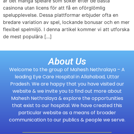
är det många spelare som söker efter de bästa
casinona utan licens för att få en oförglömlig
spelupplevelse. Dessa plattformar erbjuder ofta en
bredare variation av spel, lockande bonusar och en mer
flexibel spelmiljö. I denna artikel kommer vi att utforska
de mest populära […]
About Us
Welcome to the group of Mahesh Nethralaya – A
leading Eye Care Hospital in Allahabad, Uttar
Pradesh. We are happy that you have visited our
website & we invite you to find out more about
Mahesh Nethralaya & explore the opportunities
that exist to our hospital. We have created this
particular website as a means of broader
communication to our publics & people we serve.