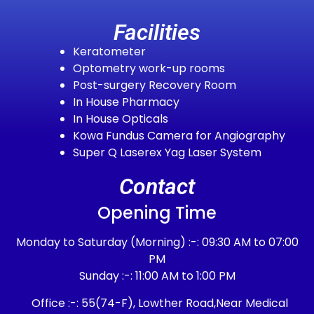
Facilities
Keratometer
Optometry work-up rooms
Post-surgery Recovery Room
In House Pharmacy
In House Opticals
Kowa Fundus Camera for Angiography
Super Q Laserex Yag Laser System
Contact
Opening Time
Monday to Saturday (Morning) :-: 09:30 AM to 07:00
PM
Sunday :-: 11:00 AM to 1:00 PM
Office :-: 55(74-F), Lowther Road,Near Medical