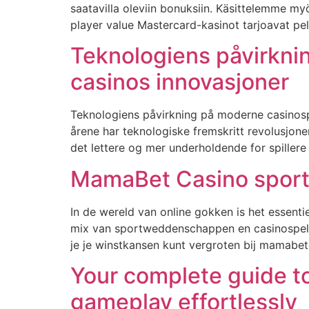
saatavilla oleviin bonuksiin. Käsittelemme my
player value Mastercard-kasinot tarjoavat pel
Teknologiens påvirknin
casinos innovasjoner
Teknologiens påvirkning på moderne casinospil
årene har teknologiske fremskritt revolusjonert 
det lettere og mer underholdende for spillere å
MamaBet Casino sport
In de wereld van online gokken is het essent
mix van sportweddenschappen en casinospellen
je je winstkansen kunt vergroten bij mamabet
Your complete guide to
gameplay effortlessly