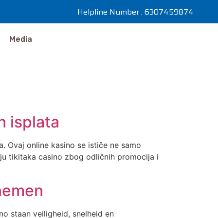
Helpline Number : 6307459874
Media
h isplata
ja. Ovaj online kasino se ističe ne samo
u tikitaka casino zbog odličnih promocija i
pnemen
no staan veiligheid, snelheid en