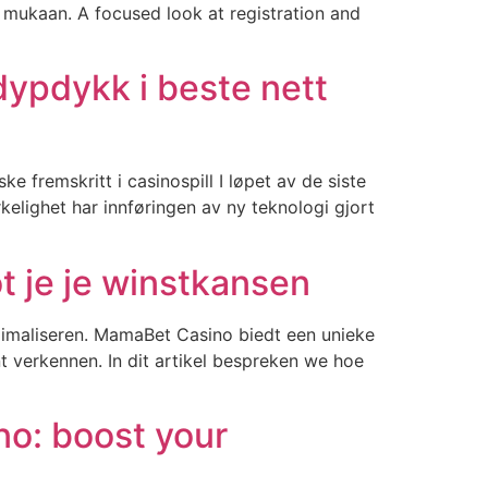
i mukaan. A focused look at registration and
dypdykk i beste nett
 fremskritt i casinospill I løpet av de siste
irkelighet har innføringen av ny teknologi gjort
 je je winstkansen
ximaliseren. MamaBet Casino biedt een unieke
t verkennen. In dit artikel bespreken we hoe
no: boost your