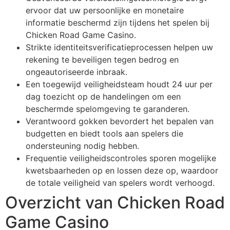
ervoor dat uw persoonlijke en monetaire
informatie beschermd zijn tijdens het spelen bij
Chicken Road Game Casino.
Strikte identiteitsverificatieprocessen helpen uw
rekening te beveiligen tegen bedrog en
ongeautoriseerde inbraak.
Een toegewijd veiligheidsteam houdt 24 uur per
dag toezicht op de handelingen om een
beschermde spelomgeving te garanderen.
Verantwoord gokken bevordert het bepalen van
budgetten en biedt tools aan spelers die
ondersteuning nodig hebben.
Frequentie veiligheidscontroles sporen mogelijke
kwetsbaarheden op en lossen deze op, waardoor
de totale veiligheid van spelers wordt verhoogd.
Overzicht van Chicken Road
Game Casino