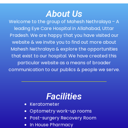
About Us
Welcome to the group of Mahesh Nethralaya – A
leading Eye Care Hospital in Allahabad, Uttar
Pradesh. We are happy that you have visited our
website & we invite you to find out more about
Mahesh Nethralaya & explore the opportunities
that exist to our hospital. We have created this
particular website as a means of broader
communication to our publics & people we serve.
Facilities
Keratometer
Optometry work-up rooms
Post-surgery Recovery Room
In House Pharmacy