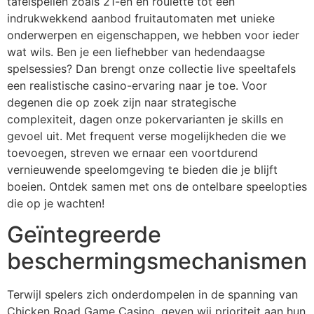
tafelspellen zoals 21-en en roulette tot een
indrukwekkend aanbod fruitautomaten met unieke
onderwerpen en eigenschappen, we hebben voor ieder
wat wils. Ben je een liefhebber van hedendaagse
spelsessies? Dan brengt onze collectie live speeltafels
een realistische casino-ervaring naar je toe. Voor
degenen die op zoek zijn naar strategische
complexiteit, dagen onze pokervarianten je skills en
gevoel uit. Met frequent verse mogelijkheden die we
toevoegen, streven we ernaar een voortdurend
vernieuwende speelomgeving te bieden die je blijft
boeien. Ontdek samen met ons de ontelbare speelopties
die op je wachten!
Geïntegreerde
beschermingsmechanismen
Terwijl spelers zich onderdompelen in de spanning van
Chicken Road Game Casino, geven wij prioriteit aan hun