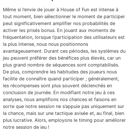
Même si l’envie de jouer à House of Fun est intense à
tout moment, bien sélectionner le moment de participer
peut significativement amplifier nos probabilités de
activer les prisés bonus. En jouant aux moments de
fréquentation, lorsque l’participation des utilisateurs est
la plus intense, nous nous positionnons
avantageusement. Durant ces périodes, les systèmes du
jeu peuvent préférer des bénéfices plus élevés, car un
plus grand nombre de séquences sont comptabilisés.
De plus, comprendre les habitudes des joueurs nous
facilite de connaître quand participer ; généralement,
les récompenses sont plus souvent déclenchés en
conclusion de journée. En modifiant notre jeu à ces
analyses, nous amplifions nos chances et faisons en
sorte que notre session ne s’appuie pas uniquement sur
la chance, mais sur une tactique avisée et, au final, bien
plus lucrative. Alors, employons le timing pour améliorer
notre session de jeu !