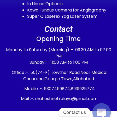
In House Opticals
Kowa Fundus Camera for Angiography
Super Q Laserex Yag Laser System
Contact
Opening Time
Monday to Saturday (Morning) :-: 09:30 AM to 07:00
PM
Sunday :-: 11:00 AM to 1:00 PM
Office :-: 55(74-F), Lowther Road,Near Medical
Chauraha,George Town,Allahabad
Mobile :-: 6307459874,8931925774
Mail :-: maheshnetralaya@gmail.com
Contact us