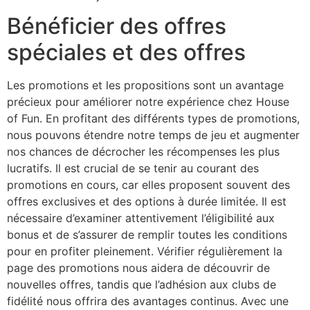
Bénéficier des offres
spéciales et des offres
Les promotions et les propositions sont un avantage
précieux pour améliorer notre expérience chez House
of Fun. En profitant des différents types de promotions,
nous pouvons étendre notre temps de jeu et augmenter
nos chances de décrocher les récompenses les plus
lucratifs. Il est crucial de se tenir au courant des
promotions en cours, car elles proposent souvent des
offres exclusives et des options à durée limitée. Il est
nécessaire d’examiner attentivement l’éligibilité aux
bonus et de s’assurer de remplir toutes les conditions
pour en profiter pleinement. Vérifier régulièrement la
page des promotions nous aidera de découvrir de
nouvelles offres, tandis que l’adhésion aux clubs de
fidélité nous offrira des avantages continus. Avec une