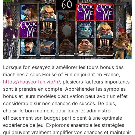
Lorsque l’on essayez à améliorer les tours bonus des
machines à sous House of Fun en jouant en France,
https://houseoffun.vip/fr/
, plusieurs facteurs importants
sont à prendre en compte. Appréhender les symboles
bonus et leurs modèles d’activation peut avoir un effet
considérable sur nos chances de succès. De plus,
choisir le bon moment pour jouer et administrer
efficacement son budget participent à une optimale
expérience de jeu. Explorons ensemble les stratégies
qui peuvent vraiment amplifier vos chances et maintenir