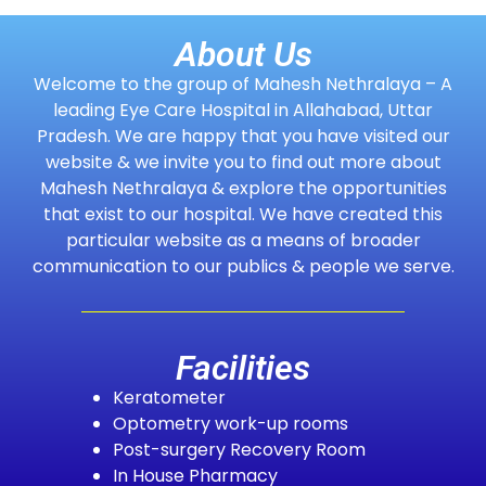
About Us
Welcome to the group of Mahesh Nethralaya – A
leading Eye Care Hospital in Allahabad, Uttar
Pradesh. We are happy that you have visited our
website & we invite you to find out more about
Mahesh Nethralaya & explore the opportunities
that exist to our hospital. We have created this
particular website as a means of broader
communication to our publics & people we serve.
Facilities
Keratometer
Optometry work-up rooms
Post-surgery Recovery Room
In House Pharmacy