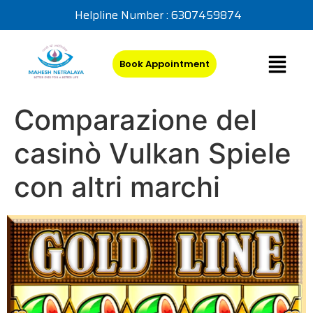
Helpline Number : 6307459874
Book Appointment
Comparazione del
casinò Vulkan Spiele
con altri marchi