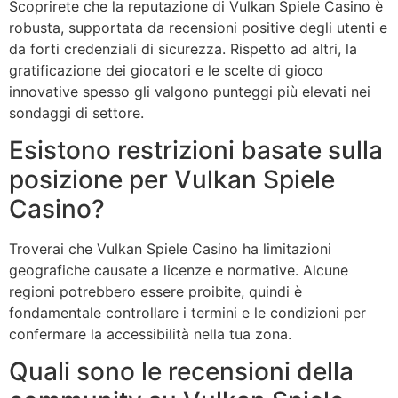
Scoprirete che la reputazione di Vulkan Spiele Casino è
robusta, supportata da recensioni positive degli utenti e
da forti credenziali di sicurezza. Rispetto ad altri, la
gratificazione dei giocatori e le scelte di gioco
innovative spesso gli valgono punteggi più elevati nei
sondaggi di settore.
Esistono restrizioni basate sulla
posizione per Vulkan Spiele
Casino?
Troverai che Vulkan Spiele Casino ha limitazioni
geografiche causate a licenze e normative. Alcune
regioni potrebbero essere proibite, quindi è
fondamentale controllare i termini e le condizioni per
confermare la accessibilità nella tua zona.
Quali sono le recensioni della