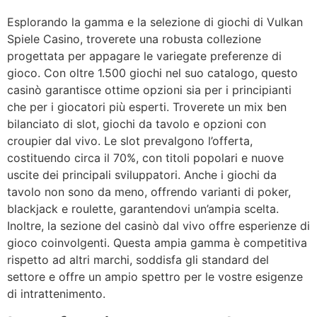
Esplorando la gamma e la selezione di giochi di Vulkan
Spiele Casino, troverete una robusta collezione
progettata per appagare le variegate preferenze di
gioco. Con oltre 1.500 giochi nel suo catalogo, questo
casinò garantisce ottime opzioni sia per i principianti
che per i giocatori più esperti. Troverete un mix ben
bilanciato di slot, giochi da tavolo e opzioni con
croupier dal vivo. Le slot prevalgono l’offerta,
costituendo circa il 70%, con titoli popolari e nuove
uscite dei principali sviluppatori. Anche i giochi da
tavolo non sono da meno, offrendo varianti di poker,
blackjack e roulette, garantendovi un’ampia scelta.
Inoltre, la sezione del casinò dal vivo offre esperienze di
gioco coinvolgenti. Questa ampia gamma è competitiva
rispetto ad altri marchi, soddisfa gli standard del
settore e offre un ampio spettro per le vostre esigenze
di intrattenimento.