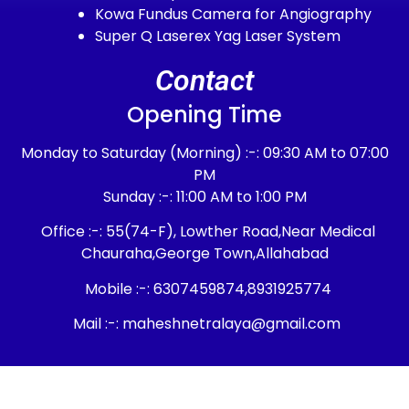
Kowa Fundus Camera for Angiography
Super Q Laserex Yag Laser System
Contact
Opening Time
Monday to Saturday (Morning) :-: 09:30 AM to 07:00
PM
Sunday :-: 11:00 AM to 1:00 PM
Office :-: 55(74-F), Lowther Road,Near Medical
Chauraha,George Town,Allahabad
Mobile :-: 6307459874,8931925774
Mail :-: maheshnetralaya@gmail.com