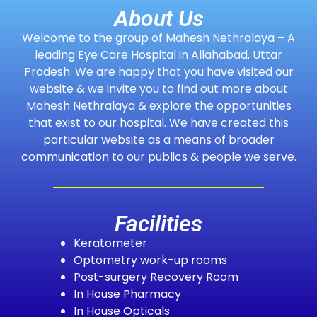
About Us
Welcome to the group of Mahesh Nethralaya – A
leading Eye Care Hospital in Allahabad, Uttar
Pradesh. We are happy that you have visited our
website & we invite you to find out more about
Mahesh Nethralaya & explore the opportunities
that exist to our hospital. We have created this
particular website as a means of broader
communication to our publics & people we serve.
Facilities
Keratometer
Optometry work-up rooms
Post-surgery Recovery Room
In House Pharmacy
In House Opticals