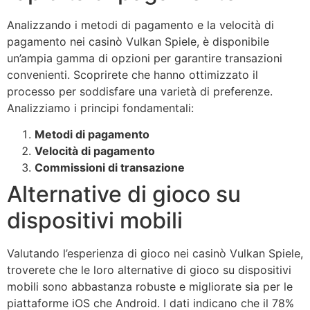
Analizzando i metodi di pagamento e la velocità di
pagamento nei casinò Vulkan Spiele, è disponibile
un’ampia gamma di opzioni per garantire transazioni
convenienti. Scoprirete che hanno ottimizzato il
processo per soddisfare una varietà di preferenze.
Analizziamo i principi fondamentali:
Metodi di pagamento
Velocità di pagamento
Commissioni di transazione
Alternative di gioco su
dispositivi mobili
Valutando l’esperienza di gioco nei casinò Vulkan Spiele,
troverete che le loro alternative di gioco su dispositivi
mobili sono abbastanza robuste e migliorate sia per le
piattaforme iOS che Android. I dati indicano che il 78%