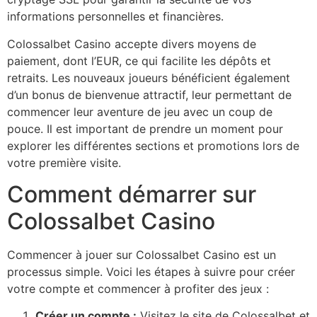
informations personnelles et financières.
Colossalbet Casino accepte divers moyens de
paiement, dont l’EUR, ce qui facilite les dépôts et
retraits. Les nouveaux joueurs bénéficient également
d’un bonus de bienvenue attractif, leur permettant de
commencer leur aventure de jeu avec un coup de
pouce. Il est important de prendre un moment pour
explorer les différentes sections et promotions lors de
votre première visite.
Comment démarrer sur
Colossalbet Casino
Commencer à jouer sur Colossalbet Casino est un
processus simple. Voici les étapes à suivre pour créer
votre compte et commencer à profiter des jeux :
Créer un compte :
Visitez le site de Colossalbet et