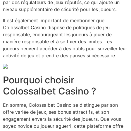
par des régulateurs de jeux réputés, ce qui ajoute un
niveau supplémentaire de sécurité pour les joueurs.
Il est également important de mentionner que
Colossalbet Casino dispose de politiques de jeu
responsable, encourageant les joueurs à jouer de
manière responsable et à se fixer des limites. Les
joueurs peuvent accéder à des outils pour surveiller leur
activité de jeu et prendre des pauses si nécessaire.
Pourquoi choisir
Colossalbet Casino ?
En somme, Colossalbet Casino se distingue par son
offre variée de jeux, ses bonus attractifs, et son
engagement envers la sécurité des joueurs. Que vous
soyez novice ou joueur aguerri, cette plateforme offre