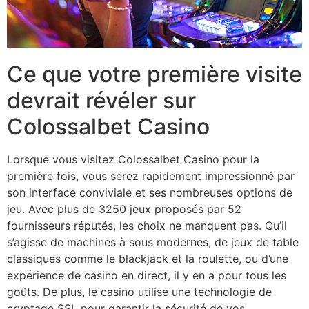
Ce que votre première visite
devrait révéler sur
Colossalbet Casino
Lorsque vous visitez Colossalbet Casino pour la
première fois, vous serez rapidement impressionné par
son interface conviviale et ses nombreuses options de
jeu. Avec plus de 3250 jeux proposés par 52
fournisseurs réputés, les choix ne manquent pas. Qu’il
s’agisse de machines à sous modernes, de jeux de table
classiques comme le blackjack et la roulette, ou d’une
expérience de casino en direct, il y en a pour tous les
goûts. De plus, le casino utilise une technologie de
cryptage SSL pour garantir la sécurité de vos