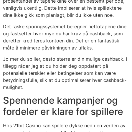
prosentandel av tapene dine over en bestemt periode,
vanligvis ukentlig. Dette impliserer at hvis spilløktene
dine ikke gikk som planlagt, blir du ikke uten noe.
Det raske sporingssystemet beregner nettotapene dine
og fastsetter hvor mye du har krav på cashback, som
deretter krediteres kontoen din. Det er en fantastisk
måte å minimere påvirkningen av uflaks.
Jo mer du spiller, desto større er din mulige cashback. I
tillegg råder jeg at du holder deg oppdatert på
potensielle terskler eller betingelser som kan være
betydningsfulle, slik at du optimaliserer hver cashback-
mulighet.
Spennende kampanjer og
fordeler er klare for spillere
Hos 21bit Casino kan spillere dykke ned i en verden av