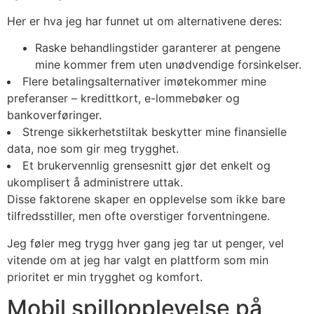
Her er hva jeg har funnet ut om alternativene deres:
Raske behandlingstider garanterer at pengene
mine kommer frem uten unødvendige forsinkelser.
Flere betalingsalternativer imøtekommer mine
preferanser – kredittkort, e-lommebøker og
bankoverføringer.
Strenge sikkerhetstiltak beskytter mine finansielle
data, noe som gir meg trygghet.
Et brukervennlig grensesnitt gjør det enkelt og
ukomplisert å administrere uttak.
Disse faktorene skaper en opplevelse som ikke bare
tilfredsstiller, men ofte overstiger forventningene.
Jeg føler meg trygg hver gang jeg tar ut penger, vel
vitende om at jeg har valgt en plattform som min
prioritet er min trygghet og komfort.
Mobil spillopplevelse på