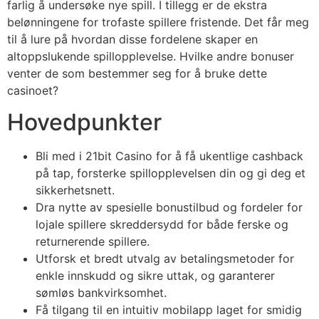
farlig å undersøke nye spill. I tillegg er de ekstra
belønningene for trofaste spillere fristende. Det får meg
til å lure på hvordan disse fordelene skaper en
altoppslukende spillopplevelse. Hvilke andre bonuser
venter de som bestemmer seg for å bruke dette
casinoet?
Hovedpunkter
Bli med i 21bit Casino for å få ukentlige cashback
på tap, forsterke spillopplevelsen din og gi deg et
sikkerhetsnett.
Dra nytte av spesielle bonustilbud og fordeler for
lojale spillere skreddersydd for både ferske og
returnerende spillere.
Utforsk et bredt utvalg av betalingsmetoder for
enkle innskudd og sikre uttak, og garanterer
sømløs bankvirksomhet.
Få tilgang til en intuitiv mobilapp laget for smidig