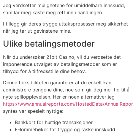
Jeg verdsetter mulighetene for umiddelbare innskudd,
som lar meg kaste meg rett inn i handlingen.
I tillegg gir deres trygge uttaksprosesser meg sikkerhet
når jeg tar ut gevinstene mine.
Ulike betalingsmetoder
Når du undersøker 21bit Casino, vil du verdsette det
imponerende utvalget av betalingsmetoder som er
tilbydd for å tilfredsstille dine behov.
Denne fleksibiliteten garanterer at du enkelt kan
administrere pengene dine, noe som gir deg mer tid til å
nyte spillopplevelsen. Her er noen alternativer jeg
https://www.annualreports.com/HostedData/AnnualRepor
syntes var spesielt nyttige:
Bankkort for hurtige transaksjoner
E-lommebøker for trygge og raske innskudd