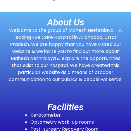
About Us
Welcome to the group of Mahesh Nethralaya – A
leading Eye Care Hospital in Allahabad, Uttar
Pradesh. We are happy that you have visited our
website & we invite you to find out more about
Mahesh Nethralaya & explore the opportunities
that exist to our hospital. We have created this
particular website as a means of broader
communication to our publics & people we serve.
Facilities
Keratometer
Optometry work-up rooms
Post-surgery Recovery Room