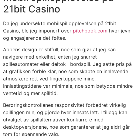
21bit Casino
Da jeg undersøkte mobilspillopplevelsen på 21bit
Casino, ble jeg imponert over
pitchbook.com
hvor jevn
og engasjerende det føltes.
Appens design er stilfull, noe som gjør at jeg kan
navigere med enkelhet, enten jeg snurret
spilleautomater eller deltok i bordspill. Jeg satte pris på
at grafikken forble klar, noe som skapte en innlevende
atmosfære rett ved fingertuppene mine.
Innlastingstidene var minimale, noe som betydde mindre
ventetid og mer spilltid.
Berøringskontrollenes responsivitet forbedret virkelig
spillingen min, og gjorde hver innsats lett. I tillegg kan
utvalget av spillalternativer konkurrere med
desktopversjonene, noe som garanterer at jeg aldri går
tom for spennende valg.