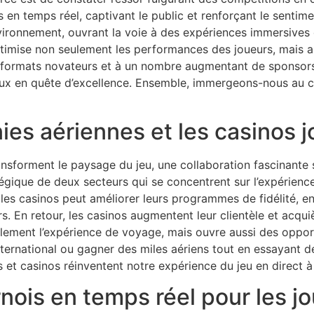
ts en temps réel, captivant le public et renforçant le sen
ironnement, ouvrant la voie à des expériences immersives 
imise non seulement les performances des joueurs, mais au
des formats novateurs et à un nombre augmentant de sponsor
eux en quête d’excellence. Ensemble, immergeons-nous au 
s aériennes et les casinos jo
 transforment le paysage du jeu, une collaboration fascinant
tégique de deux secteurs qui se concentrent sur l’expérien
les casinos peut améliorer leurs programmes de fidélité, en
. En retour, les casinos augmentent leur clientèle et acqui
lement l’expérience de voyage, mais ouvre aussi des opport
nternational ou gagner des miles aériens tout en essayant d
t casinos réinventent notre expérience du jeu en direct à 
nois en temps réel pour les j