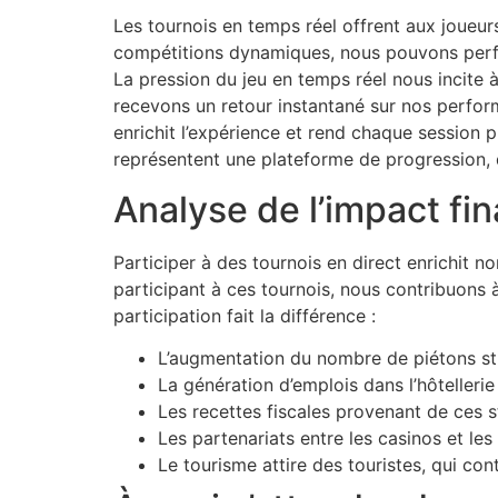
Les tournois en temps réel offrent aux joueur
compétitions dynamiques, nous pouvons perfe
La pression du jeu en temps réel nous incite
recevons un retour instantané sur nos perform
enrichit l’expérience et rend chaque session 
représentent une plateforme de progression, 
Analyse de l’impact fina
Participer à des tournois en direct enrichit n
participant à ces tournois, nous contribuon
participation fait la différence :
L’augmentation du nombre de piétons st
La génération d’emplois dans l’hôtelleri
Les recettes fiscales provenant de ces 
Les partenariats entre les casinos et le
Le tourisme attire des touristes, qui cont