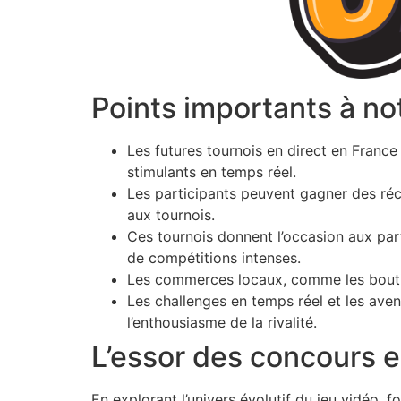
Points importants à no
Les futures tournois en direct en France
stimulants en temps réel.
Les participants peuvent gagner des ré
aux tournois.
Ces tournois donnent l’occasion aux par
de compétitions intenses.
Les commerces locaux, comme les boutique
Les challenges en temps réel et les avent
l’enthousiasme de la rivalité.
L’essor des concours en
En explorant l’univers évolutif du jeu vidéo,