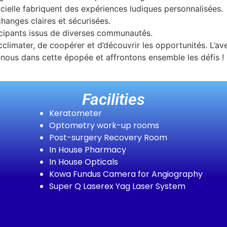
ificielle fabriquent des expériences ludiques personnalisées.
hanges claires et sécurisées.
icipants issus de diverses communautés.
cclimater, de coopérer et d’découvrir les opportunités. L’av
-nous dans cette épopée et affrontons ensemble les défis !
Facilities
Keratometer
Optometry work-up rooms
Post-surgery Recovery Room
In House Pharmacy
In House Opticals
Kowa Fundus Camera for Angiography
Super Q Laserex Yag Laser System