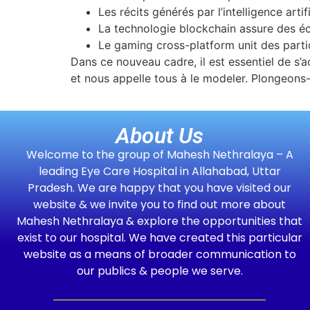
Les récits générés par l’intelligence art
La technologie blockchain assure des éc
Le gaming cross-platform unit des part
Dans ce nouveau cadre, il est essentiel de s’a
et nous appelle tous à le modeler. Plongeons
About Us
Welcome to the group of Mahesh Nethralaya – A
leading Eye Care Hospital in Allahabad, Uttar
Pradesh. We are happy that you have visited our
website & we invite you to find out more about
Mahesh Nethralaya & explore the opportunities that
exist to our hospital. We have created this particular
website as a means of broader communication to
our publics & people we serve.