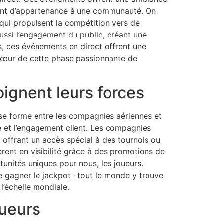
timent d’appartenance à une communauté. On
qui propulsent la compétition vers de
ssi l’engagement du public, créant une
s, ces événements en direct offrent une
cœur de cette phase passionnante de
ignent leurs forces
e se forme entre les compagnies aériennes et
ce et l’engagement client. Les compagnies
 offrant un accès spécial à des tournois ou
èrent en visibilité grâce à des promotions de
unités uniques pour nous, les joueurs.
e gagner le jackpot : tout le monde y trouve
l’échelle mondiale.
oueurs