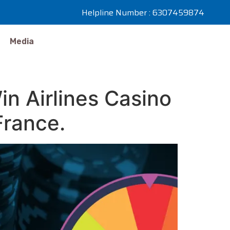
Helpline Number : 6307459874
Media
in Airlines Casino
France.