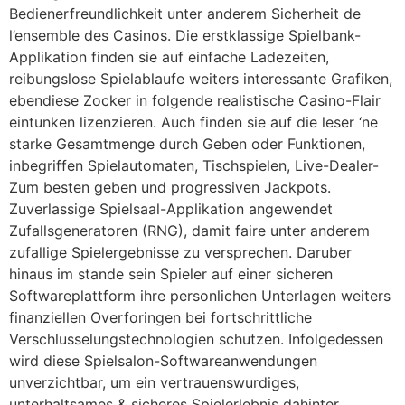
Bedienerfreundlichkeit unter anderem Sicherheit de
l’ensemble des Casinos. Die erstklassige Spielbank-
Applikation finden sie auf einfache Ladezeiten,
reibungslose Spielablaufe weiters interessante Grafiken,
ebendiese Zocker in folgende realistische Casino-Flair
eintunken lizenzieren. Auch finden sie auf die leser ‘ne
starke Gesamtmenge durch Geben oder Funktionen,
inbegriffen Spielautomaten, Tischspielen, Live-Dealer-
Zum besten geben und progressiven Jackpots.
Zuverlassige Spielsaal-Applikation angewendet
Zufallsgeneratoren (RNG), damit faire unter anderem
zufallige Spielergebnisse zu versprechen. Daruber
hinaus im stande sein Spieler auf einer sicheren
Softwareplattform ihre personlichen Unterlagen weiters
finanziellen Overforingen bei fortschrittliche
Verschlusselungstechnologien schutzen. Infolgedessen
wird diese Spielsalon-Softwareanwendungen
unverzichtbar, um ein vertrauenswurdiges,
unterhaltsames & sicheres Spielerlebnis dahinter