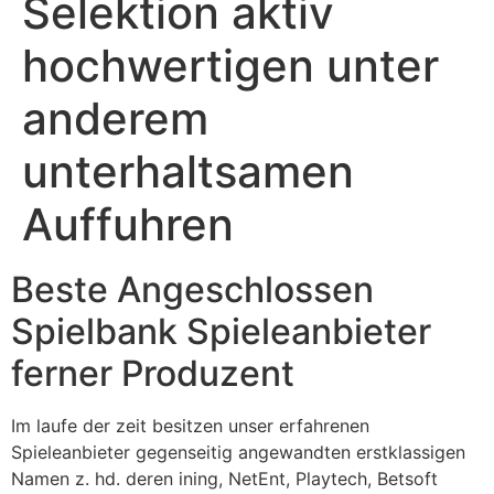
Selektion aktiv
hochwertigen unter
anderem
unterhaltsamen
Auffuhren
Beste Angeschlossen
Spielbank Spieleanbieter
ferner Produzent
Im laufe der zeit besitzen unser erfahrenen
Spieleanbieter gegenseitig angewandten erstklassigen
Namen z. hd. deren ining, NetEnt, Playtech, Betsoft