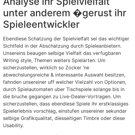
Analyse ihr Spielvielfalt
unter anderem �gerust ihr
Spieleentwickler
Ebendiese Schatzung der Spielvielfalt sei das wichtiger
Sichtfeld in der Abschatzung durch Spieleanbietern.
Unsereins beaugen selbige Vielfalt das verfugbaren
Writing style, Themen weiters Spielarten. Um
sicherzustellen, wirklich so Zocker ‘ne
abwechslungsreiche & interessante Auswahl besitzen,
fahnden unsereiner uff welcher Vielzahl von Optionen,
durch Spielautomaten uber Tischspiele solange bis in
die bruche gegangen zu Live-Dealer-Vortragen. Um
sicherzustellen, dass ebendiese Spiele ihr erstklassiges
Spielerlebnis vorschlag, einstufen unsereiner sekundar
selbige Grafikqualitat, diesseitigen Timbre oder diese
Usability.