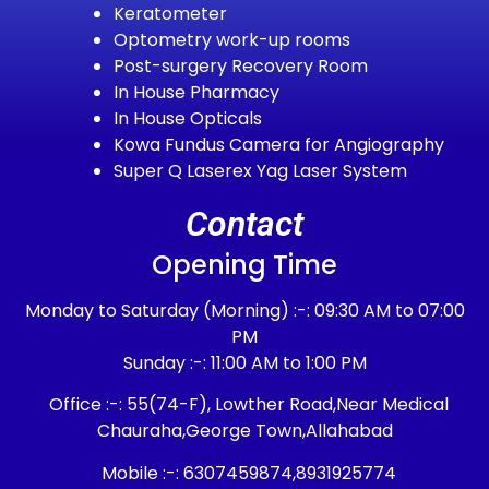
Keratometer
Optometry work-up rooms
Post-surgery Recovery Room
In House Pharmacy
In House Opticals
Kowa Fundus Camera for Angiography
Super Q Laserex Yag Laser System
Contact
Opening Time
Monday to Saturday (Morning) :-: 09:30 AM to 07:00
PM
Sunday :-: 11:00 AM to 1:00 PM
Office :-: 55(74-F), Lowther Road,Near Medical
Chauraha,George Town,Allahabad
Mobile :-: 6307459874,8931925774