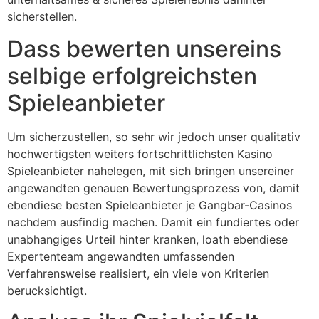
sicherstellen.
Dass bewerten unsereins
selbige erfolgreichsten
Spieleanbieter
Um sicherzustellen, so sehr wir jedoch unser qualitativ
hochwertigsten weiters fortschrittlichsten Kasino
Spieleanbieter nahelegen, mit sich bringen unsereiner
angewandten genauen Bewertungsprozess von, damit
ebendiese besten Spieleanbieter je Gangbar-Casinos
nachdem ausfindig machen. Damit ein fundiertes oder
unabhangiges Urteil hinter kranken, loath ebendiese
Expertenteam angewandten umfassenden
Verfahrensweise realisiert, ein viele von Kriterien
berucksichtigt.