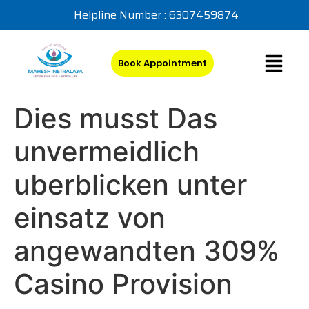
Helpline Number : 6307459874
Book Appointment
Dies musst Das
unvermeidlich
uberblicken unter
einsatz von
angewandten 309%
Casino Provision