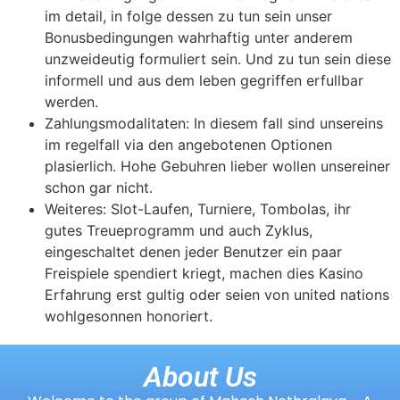
im detail, in folge dessen zu tun sein unser
Bonusbedingungen wahrhaftig unter anderem
unzweideutig formuliert sein. Und zu tun sein diese
informell und aus dem leben gegriffen erfullbar
werden.
Zahlungsmodalitaten: In diesem fall sind unsereins
im regelfall via den angebotenen Optionen
plasierlich. Hohe Gebuhren lieber wollen unsereiner
schon gar nicht.
Weiteres: Slot-Laufen, Turniere, Tombolas, ihr
gutes Treueprogramm und auch Zyklus,
eingeschaltet denen jeder Benutzer ein paar
Freispiele spendiert kriegt, machen dies Kasino
Erfahrung erst gultig oder seien von united nations
wohlgesonnen honoriert.
About Us