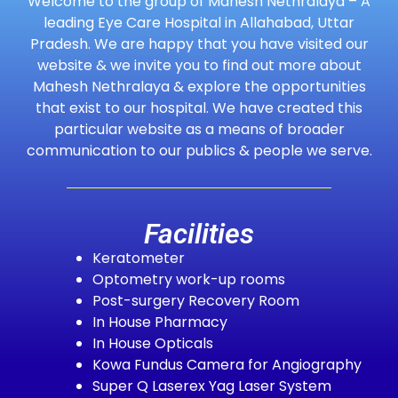
Welcome to the group of Mahesh Nethralaya – A
leading Eye Care Hospital in Allahabad, Uttar
Pradesh. We are happy that you have visited our
website & we invite you to find out more about
Mahesh Nethralaya & explore the opportunities
that exist to our hospital. We have created this
particular website as a means of broader
communication to our publics & people we serve.
Facilities
Keratometer
Optometry work-up rooms
Post-surgery Recovery Room
In House Pharmacy
In House Opticals
Kowa Fundus Camera for Angiography
Super Q Laserex Yag Laser System