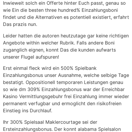
Inwieweit solch ein Offerte hinter Euch passt, genau so
wie Ein die besten three hundred% Einzahlungsboni
findet und die Alternativen es potentiell existiert, erfahrt
Das prazis nun.
Leider hatten die autoren heutzutage gar keine richtigen
Angebote within welcher Rubrik. Falls andere Boni
zuganglich eignen, konnt Das die kunden aufwarts
unserer Flugel aufspuren!
Erst einmal fleck wird ein 500% Spielbank
Einzahlungsbonus unser Ausnahme, welche selbige Tage
bestatigt. Oppositionell temporaren Leistungen genau
so wie dm 309% Einzahlungsbonus war der Erreichbar
Kasino Vermittlungsgebuhr frei Einzahlung immer wieder
permanent verfugbar und ermoglicht den risikofreien
Einstieg ins Durchlauf.
Ihr 300% Spielsaal Maklercourtage sei der
Ersteinzahlungsbonus. Der konnt alabama Spielsalon