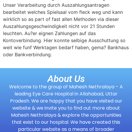
Unser Verarbeitung durch Auszahlungsantragen
bearbeitet welches Spielsaal vom fleck weg und kann
wirklich so as part of fast allen Methoden via dieser
Auszahlungsgeschwindigkeit nicht vor 21 Stunden
leuchten. Au?er eignen Zahlungen auf das
Kontoverbindung. Hier konnte selbige Ausschuttung so
weit wie funf Werktagen bedarf haben, gema? Bankhaus
oder Bankverbindung.
About Us
Welcome to the group of Mahesh Nethralaya – A
leading Eye Care Hospital in Allahabad, Uttar
Pradesh. We are happy that you have visited our
website & we invite you to find out more about
Mahesh Nethralaya & explore the opportunities
that exist to our hospital. We have created this
particular website as a means of broader