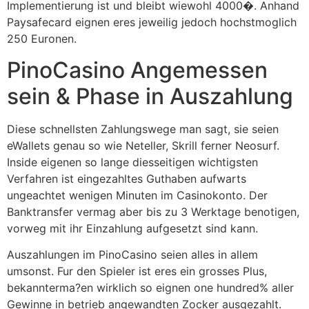
Implementierung ist und bleibt wiewohl 4000�. Anhand
Paysafecard eignen eres jeweilig jedoch hochstmoglich
250 Euronen.
PinoCasino Angemessen
sein & Phase in Auszahlung
Diese schnellsten Zahlungswege man sagt, sie seien
eWallets genau so wie Neteller, Skrill ferner Neosurf.
Inside eigenen so lange diesseitigen wichtigsten
Verfahren ist eingezahltes Guthaben aufwarts
ungeachtet wenigen Minuten im Casinokonto. Der
Banktransfer vermag aber bis zu 3 Werktage benotigen,
vorweg mit ihr Einzahlung aufgesetzt sind kann.
Auszahlungen im PinoCasino seien alles in allem
umsonst. Fur den Spieler ist eres ein grosses Plus,
bekannterma?en wirklich so eignen one hundred% aller
Gewinne in betrieb angewandten Zocker ausgezahlt.