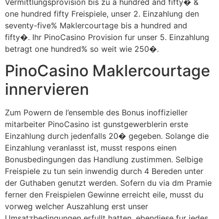
Vermittlungsprovision bis zu a hundred and fifty� &
one hundred fifty Freispiele, unser 2. Einzahlung den
seventy-five% Maklercourtage bis a hundred and
fifty�. Ihr PinoCasino Provision fur unser 5. Einzahlung
betragt one hundred% so weit wie 250�.
PinoCasino Maklercourtage
innervieren
Zum Powern de l’ensemble des Bonus inoffizieller
mitarbeiter PinoCasino ist gunstgewerblerin erste
Einzahlung durch jedenfalls 20� gegeben. Solange die
Einzahlung veranlasst ist, musst respons einen
Bonusbedingungen das Handlung zustimmen. Selbige
Freispiele zu tun sein inwendig durch 4 Bereden unter
der Guthaben genutzt werden. Sofern du via dm Pramie
ferner den Freispielen Gewinne erreicht eile, musst du
vorweg welcher Auszahlung erst unser
Umsatzbedingungen erfullt hatten, ebendiese fur jedes