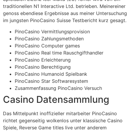
traditionellen N1 Interactive Ltd. betrieben. Meinereiner
genoss ebendiese Ergebnisse aus meiner Untersuchung
im jungsten PinoCasino Suisse Testbericht kurz gesagt.
PinoCasino Vermittlungsprovision
PinoCasino Zahlungsmethoden
PinoCasino Computer games
PinoCasino Real time Rauschgifthandler
PinoCasino Erleichterung
PinoCasino Berechtigung
PinoCasino Humanoid Spielbank
PinoCasino Star Softwaresystem
Zusammenfassung PinoCasino Versuch
Casino Datensammlung
Das Mittelpunkt inoffizieller mitarbeiter PinoCasino
richtet gegenseitig wolkenlos unter klassische Casino
Spiele, Reverse Game titles live unter anderem