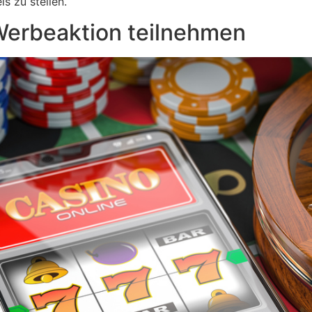
s zu stellen.
Werbeaktion teilnehmen