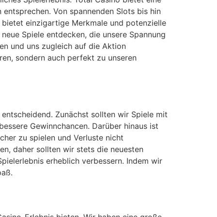
n entsprechen. Von spannenden Slots bis hin
 bietet einzigartige Merkmale und potenzielle
 neue Spiele entdecken, die unsere Spannung
en und uns zugleich auf die Aktion
ieren, sondern auch perfekt zu unseren
entscheidend. Zunächst sollten wir Spiele mit
 bessere Gewinnchancen. Darüber hinaus ist
her zu spielen und Verluste nicht
 daher sollten wir stets die neuesten
pielerlebnis erheblich verbessern. Indem wir
paß.