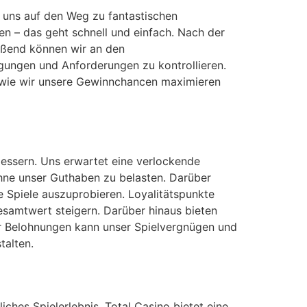
e uns auf den Weg zu fantastischen
en – das geht schnell und einfach. Nach der
ießend können wir an den
ngungen und Anforderungen zu kontrollieren.
, wie wir unsere Gewinnchancen maximieren
essern. Uns erwartet eine verlockende
ohne unser Guthaben zu belasten. Darüber
he Spiele auszuprobieren. Loyalitätspunkte
esamtwert steigern. Darüber hinaus bieten
ser Belohnungen kann unser Spielvergnügen und
talten.
iches Spielerlebnis. Total Casino bietet eine