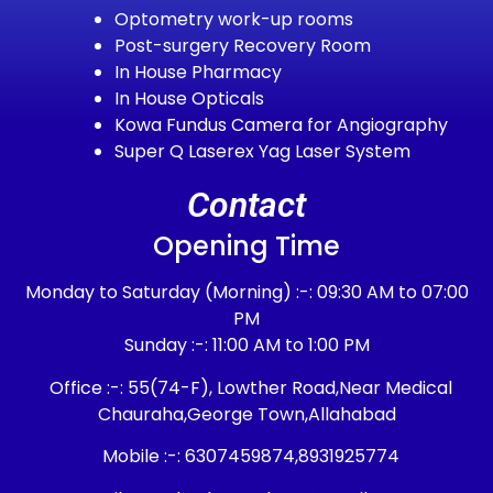
Optometry work-up rooms
Post-surgery Recovery Room
In House Pharmacy
In House Opticals
Kowa Fundus Camera for Angiography
Super Q Laserex Yag Laser System
Contact
Opening Time
Monday to Saturday (Morning) :-: 09:30 AM to 07:00
PM
Sunday :-: 11:00 AM to 1:00 PM
Office :-: 55(74-F), Lowther Road,Near Medical
Chauraha,George Town,Allahabad
Mobile :-: 6307459874,8931925774