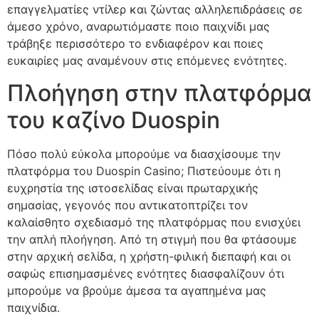
επαγγελματίες ντίλερ και ζώντας αλληλεπιδράσεις σε
άμεσο χρόνο, αναρωτιόμαστε ποιο παιχνίδι μας
τράβηξε περισσότερο το ενδιαφέρον και ποιες
ευκαιρίες μας αναμένουν στις επόμενες ενότητες.
Πλοήγηση στην πλατφόρμα
του καζίνο Duospin
Πόσο πολύ εύκολα μπορούμε να διασχίσουμε την
πλατφόρμα του Duospin Casino; Πιστεύουμε ότι η
ευχρηστία της ιστοσελίδας είναι πρωταρχικής
σημασίας, γεγονός που αντικατοπτρίζει τον
καλαίσθητο σχεδιασμό της πλατφόρμας που ενισχύει
την απλή πλοήγηση. Από τη στιγμή που θα φτάσουμε
στην αρχική σελίδα, η χρήστη-φιλική διεπαφή και οι
σαφώς επισημασμένες ενότητες διασφαλίζουν ότι
μπορούμε να βρούμε άμεσα τα αγαπημένα μας
παιχνίδια.