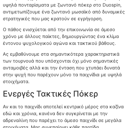
υψηλά πονταρίσματα με ζωντανό πόκερ στο Duospin,
αντιμετωπίζουμε ένα ζωντανό μωσαϊκό από δυναμικές
στρατηγικές που μας κρατούν σε εγρήγορση.
Ο πάθος ενισχύεται από την επικοινωνία σε άμεσο
χρόνο με άλλους παίκτες, δημιουργώντας ένα κλίμα
έντονου ψυχολογικού αγώνα και τακτικού βάθους.
Ας εμβαθύνουμε στα σημαντικότερα χαρακτηριστικά
των τουρνουά που υπόσχονται όχι μόνο σημαντικές
ανταμοιβές αλλά και την ένταση που χτυπάει δυνατά
στην ψυχή που παρέχουν μόνο τα παιχνίδια με υψηλά
στοιχήματα.
Ενεργές Τακτικές Πόκερ
Αν και το παιχνίδι αποτελεί κεντρικό μέρος στα καζίνα
εδώ και χρόνια, κανένα δεν συγκρίνεται με την
αδρεναλίνη που παρέχει το άμεσο παιχνίδι σε μεγάλα
στοιχήματα. Μας συνεπαίρνει κάθε παρτίδα,