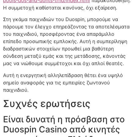
pools-dos-and-donts-trnd/index.html
παρακολούθηση.
Η συμμετοχή καθίσταται κανόνας, όχι εξαίρεση.
Στη γκάμα παιχνιδιών του Duospin, μπορούμε να
πάρουμε τον έλεγχο επηρεάζοντας τα αποτελέσματα
του παιχνιδιού, προσφέροντας ένα απαράμιλλο
επίπεδο προσωπικής εμπλοκής. Αυτή η συμπερίληψη
διαδραστικών στοιχείων προωθεί μια βαθύτερη
σύνδεση μεταξύ εμάς και της μετάδοσης, κάνοντάς
μας να νιώθουμε συμμέτοχοι και όχι απλοί θεατές.
Αυτή η ενεργητική αλληλεπίδραση θέτει ένα υψηλό
σημείο αναφοράς για τις εμπειρίες ζωντανού
παιχνιδιού.
Συχνές ερωτήσεις
Είναι δυνατή η πρόσβαση στο
Duospin Casino από κινητές