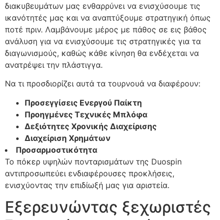
διακυβευμάτων μας ενθαρρύνει να ενισχύσουμε τις
ικανότητές μας και να αναπτύξουμε στρατηγική όπως
ποτέ πριν. Λαμβάνουμε μέρος με πάθος σε εις βάθος
ανάλυση για να ενισχύσουμε τις στρατηγικές για τα
διαγωνισμούς, καθώς κάθε κίνηση θα ενδέχεται να
ανατρέψει την πλάστιγγα.
Να τι προσδιορίζει αυτά τα τουρνουά να διαφέρουν:
Προσεγγίσεις Ενεργού Παίκτη
Προηγμένες Τεχνικές Μπλόφα
Δεξιότητες Χρονικής Διαχείρισης
Διαχείριση Χρημάτων
Προσαρμοστικότητα
Το πόκερ υψηλών πονταρισμάτων της Duospin
αντιπροσωπεύει ενδιαφέρουσες προκλήσεις,
ενισχύοντας την επιδίωξή μας για αριστεία.
Εξερευνώντας ξεχωριστές