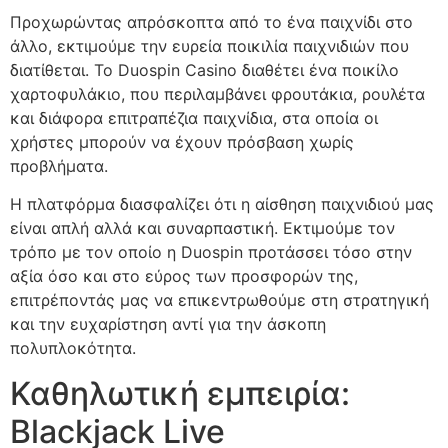
Προχωρώντας απρόσκοπτα από το ένα παιχνίδι στο
άλλο, εκτιμούμε την ευρεία ποικιλία παιχνιδιών που
διατίθεται. Το Duospin Casino διαθέτει ένα ποικίλο
χαρτοφυλάκιο, που περιλαμβάνει φρουτάκια, ρουλέτα
και διάφορα επιτραπέζια παιχνίδια, στα οποία οι
χρήστες μπορούν να έχουν πρόσβαση χωρίς
προβλήματα.
Η πλατφόρμα διασφαλίζει ότι η αίσθηση παιχνιδιού μας
είναι απλή αλλά και συναρπαστική. Εκτιμούμε τον
τρόπο με τον οποίο η Duospin προτάσσει τόσο στην
αξία όσο και στο εύρος των προσφορών της,
επιτρέποντάς μας να επικεντρωθούμε στη στρατηγική
και την ευχαρίστηση αντί για την άσκοπη
πολυπλοκότητα.
Καθηλωτική εμπειρία:
Blackjack Live