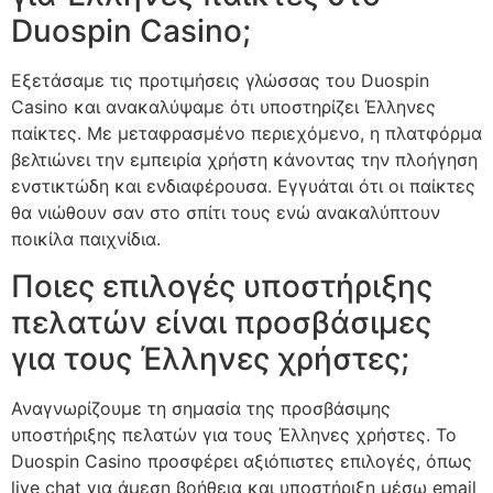
Duospin Casino;
Εξετάσαμε τις προτιμήσεις γλώσσας του Duospin
Casino και ανακαλύψαμε ότι υποστηρίζει Έλληνες
παίκτες. Με μεταφρασμένο περιεχόμενο, η πλατφόρμα
βελτιώνει την εμπειρία χρήστη κάνοντας την πλοήγηση
ενστικτώδη και ενδιαφέρουσα. Εγγυάται ότι οι παίκτες
θα νιώθουν σαν στο σπίτι τους ενώ ανακαλύπτουν
ποικίλα παιχνίδια.
Ποιες επιλογές υποστήριξης
πελατών είναι προσβάσιμες
για τους Έλληνες χρήστες;
Αναγνωρίζουμε τη σημασία της προσβάσιμης
υποστήριξης πελατών για τους Έλληνες χρήστες. Το
Duospin Casino προσφέρει αξιόπιστες επιλογές, όπως
live chat για άμεση βοήθεια και υποστήριξη μέσω email