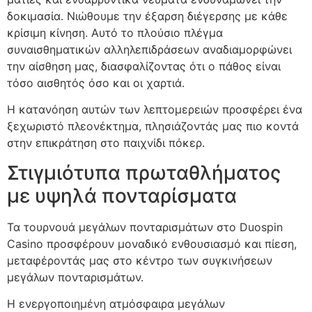
δοκιμασία. Νιώθουμε την έξαρση διέγερσης με κάθε
κρίσιμη κίνηση. Αυτό το πλούσιο πλέγμα
συναισθηματικών αλληλεπιδράσεων αναδιαμορφώνει
την αίσθηση μας, διασφαλίζοντας ότι ο πάθος είναι
τόσο αισθητός όσο και οι χαρτιά.
Η κατανόηση αυτών των λεπτομερειών προσφέρει ένα
ξεχωριστό πλεονέκτημα, πλησιάζοντάς μας πιο κοντά
στην επικράτηση στο παιχνίδι πόκερ.
Στιγμιότυπα πρωταθλήματος
με υψηλά πονταρίσματα
Τα τουρνουά μεγάλων πονταρισμάτων στο Duospin
Casino προσφέρουν μοναδικό ενθουσιασμό και πίεση,
μεταφέροντάς μας στο κέντρο των συγκινήσεων
μεγάλων πονταρισμάτων.
Η ενεργοποιημένη ατμόσφαιρα μεγάλων