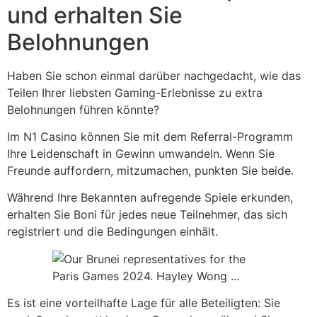
und erhalten Sie
Belohnungen
Haben Sie schon einmal darüber nachgedacht, wie das
Teilen Ihrer liebsten Gaming-Erlebnisse zu extra
Belohnungen führen könnte?
Im N1 Casino können Sie mit dem Referral-Programm
Ihre Leidenschaft in Gewinn umwandeln. Wenn Sie
Freunde auffordern, mitzumachen, punkten Sie beide.
Während Ihre Bekannten aufregende Spiele erkunden,
erhalten Sie Boni für jedes neue Teilnehmer, das sich
registriert und die Bedingungen einhält.
Es ist eine vorteilhafte Lage für alle Beteiligten: Sie