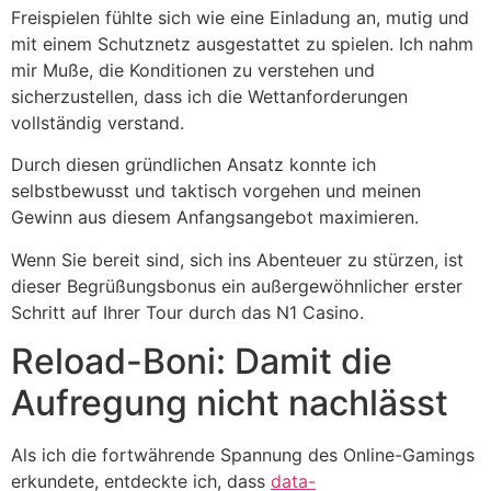
Freispielen fühlte sich wie eine Einladung an, mutig und
mit einem Schutznetz ausgestattet zu spielen. Ich nahm
mir Muße, die Konditionen zu verstehen und
sicherzustellen, dass ich die Wettanforderungen
vollständig verstand.
Durch diesen gründlichen Ansatz konnte ich
selbstbewusst und taktisch vorgehen und meinen
Gewinn aus diesem Anfangsangebot maximieren.
Wenn Sie bereit sind, sich ins Abenteuer zu stürzen, ist
dieser Begrüßungsbonus ein außergewöhnlicher erster
Schritt auf Ihrer Tour durch das N1 Casino.
Reload-Boni: Damit die
Aufregung nicht nachlässt
Als ich die fortwährende Spannung des Online-Gamings
erkundete, entdeckte ich, dass
data-