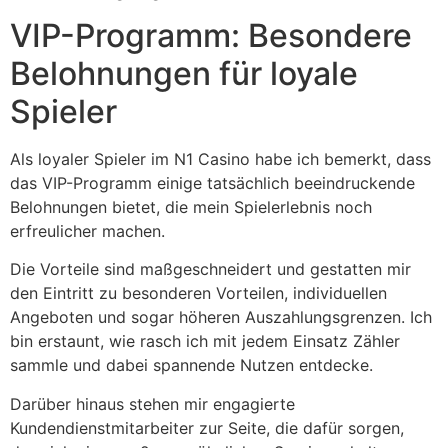
VIP-Programm: Besondere
Belohnungen für loyale
Spieler
Als loyaler Spieler im N1 Casino habe ich bemerkt, dass
das VIP-Programm einige tatsächlich beeindruckende
Belohnungen bietet, die mein Spielerlebnis noch
erfreulicher machen.
Die Vorteile sind maßgeschneidert und gestatten mir
den Eintritt zu besonderen Vorteilen, individuellen
Angeboten und sogar höheren Auszahlungsgrenzen. Ich
bin erstaunt, wie rasch ich mit jedem Einsatz Zähler
sammle und dabei spannende Nutzen entdecke.
Darüber hinaus stehen mir engagierte
Kundendienstmitarbeiter zur Seite, die dafür sorgen,