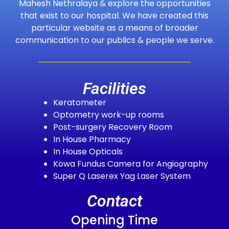
Mahesh Nethralaya & explore the opportunities
that exist to our hospital. We have created this
particular website as a means of broader
communication to our publics & people we serve.
Facilities
Keratometer
Optometry work-up rooms
Post-surgery Recovery Room
In House Pharmacy
In House Opticals
Kowa Fundus Camera for Angiography
Super Q Laserex Yag Laser System
Contact
Opening Time