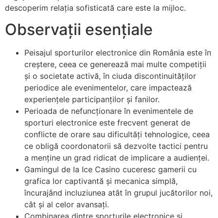
descoperim relația sofisticată care este la mijloc.
Observații esențiale
Peisajul sporturilor electronice din România este în
creștere, ceea ce generează mai multe competiții
și o societate activă, în ciuda discontinuităților
periodice ale evenimentelor, care impactează
experiențele participanților și fanilor.
Perioada de nefuncționare în evenimentele de
sporturi electronice este frecvent generat de
conflicte de orare sau dificultăți tehnologice, ceea
ce obligă coordonatorii să dezvolte tactici pentru
a menține un grad ridicat de implicare a audienței.
Gamingul de la Ice Casino cuceresc gamerii cu
grafica lor captivantă și mecanica simplă,
încurajând incluziunea atât în grupul jucătorilor noi,
cât și al celor avansați.
Combinarea dintre sporturile electronice și