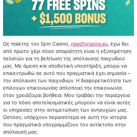
Ως παίκτης του Spin Casino,
needforspins.eu
, έχω δει
από πρώτο χέρι πόσο απαραίτητη είναι η εξυπηρέτηση
πελατών για τη βελτίωση της απόλαυσης παιχνιδιού
μας. Με άμεση και αποδοτική υποστήριξη, μπορώ να
επικεντρωθώ σε αυτό που πραγματικά έχει σημασία –
την απόλαυση των παιχνιδιών. Η διαφορετικότητα των
επιλογών επικοινωνίας απλοποιεί την επικοινωνία
όταν χρειάζομαι βοήθεια. Μου τραβάει την περιέργεια
για το πόσο αποτελεσματικές μπορούν να είναι αυτές
οι υπηρεσίες στην αντιμετώπιση των ανησυχιών μας.
Ωστόσο, υπάρχουν περισσότερα σε αυτή την ιστορία
που πραγματικά υπογραμμίζουν τον αντίκτυπο στην
απόλαυσή μας.