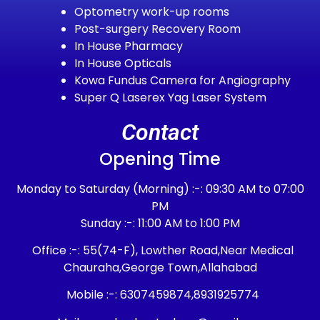
Optometry work-up rooms
Post-surgery Recovery Room
In House Pharmacy
In House Opticals
Kowa Fundus Camera for Angiography
Super Q Laserex Yag Laser System
Contact
Opening Time
Monday to Saturday (Morning) :-: 09:30 AM to 07:00
PM
Sunday :-: 11:00 AM to 1:00 PM
Office :-: 55(74-F), Lowther Road,Near Medical
Chauraha,George Town,Allahabad
Mobile :-: 6307459874,8931925774