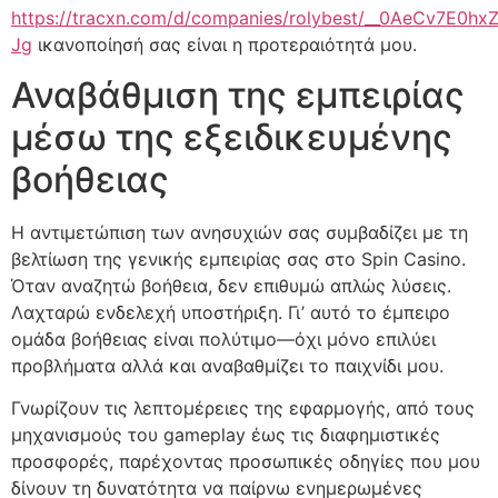
https://tracxn.com/d/companies/rolybest/__0AeCv7E0
Jg
ικανοποίησή σας είναι η προτεραιότητά μου.
Αναβάθμιση της εμπειρίας
μέσω της εξειδικευμένης
βοήθειας
Η αντιμετώπιση των ανησυχιών σας συμβαδίζει με τη
βελτίωση της γενικής εμπειρίας σας στο Spin Casino.
Όταν αναζητώ βοήθεια, δεν επιθυμώ απλώς λύσεις.
Λαχταρώ ενδελεχή υποστήριξη. Γι’ αυτό το έμπειρο
ομάδα βοήθειας είναι πολύτιμο—όχι μόνο επιλύει
προβλήματα αλλά και αναβαθμίζει το παιχνίδι μου.
Γνωρίζουν τις λεπτομέρειες της εφαρμογής, από τους
μηχανισμούς του gameplay έως τις διαφημιστικές
προσφορές, παρέχοντας προσωπικές οδηγίες που μου
δίνουν τη δυνατότητα να παίρνω ενημερωμένες