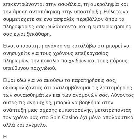
επικεντρώνονται στην ασφάλεια, τη αμεροληψία και
την άμεση ανταπόκριση στην υποστήριξη. Θέλετε να
συμμετέχετε σε ένα ασφαλές περιβάλλον όπου τα
πληροφορίες σας φυλάσσονται και η εμπειρία gaming
σας είναι ξεκάθαρη.
Είναι απαραίτητη ανάγκη να καταλάβω ότι μπορεί να
ανησυχείτε για τους χρόνους επεξεργασίας
πληρωμών, την ποικιλία παιχνιδιών και τους πόρους
υπεύθυνου παιχνιδιού.
Είμαι εδώ για να ακούσω τα παρατηρήσεις σας,
εξασφαλίζοντας ότι αντιλαμβάνομαι τις λεπτομέρειες
των συναισθημάτων και των αναμονών σας. Λύνοντας
αυτές τις ανησυχίες, μπορώ να βοηθήσω στην
ανάπτυξη μιας σχέσης εμπιστοσύνης, μετατρέποντας
τον χρόνο σας στο Spin Casino όχι μόνο απολαυστικό
αλλά και ανέμελο.
Η