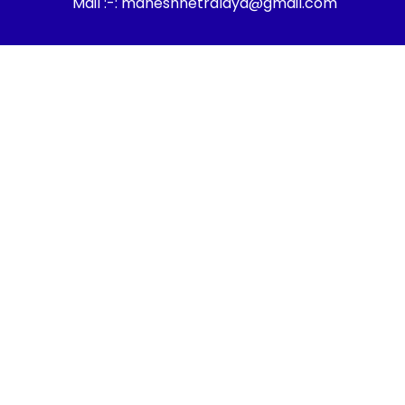
Mail :-: maheshnetralaya@gmail.com