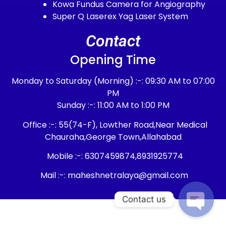
Kowa Fundus Camera for Angiography
Super Q Laserex Yag Laser System
Contact
Opening Time
Monday to Saturday (Morning) :-: 09:30 AM to 07:00
PM
Sunday :-: 11:00 AM to 1:00 PM
Office :-: 55(74-F), Lowther Road,Near Medical
Chauraha,George Town,Allahabad
Mobile :-: 6307459874,8931925774
Mail :-: maheshnetralaya@gmail.com
Contact us
Open c