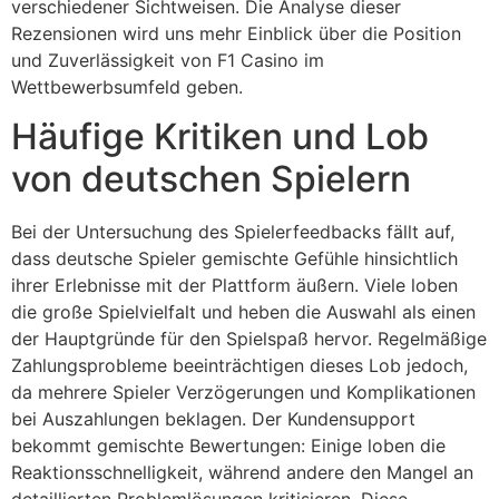
verschiedener Sichtweisen. Die Analyse dieser
Rezensionen wird uns mehr Einblick über die Position
und Zuverlässigkeit von F1 Casino im
Wettbewerbsumfeld geben.
Häufige Kritiken und Lob
von deutschen Spielern
Bei der Untersuchung des Spielerfeedbacks fällt auf,
dass deutsche Spieler gemischte Gefühle hinsichtlich
ihrer Erlebnisse mit der Plattform äußern. Viele loben
die große Spielvielfalt und heben die Auswahl als einen
der Hauptgründe für den Spielspaß hervor. Regelmäßige
Zahlungsprobleme beeinträchtigen dieses Lob jedoch,
da mehrere Spieler Verzögerungen und Komplikationen
bei Auszahlungen beklagen. Der Kundensupport
bekommt gemischte Bewertungen: Einige loben die
Reaktionsschnelligkeit, während andere den Mangel an
detaillierten Problemlösungen kritisieren. Diese