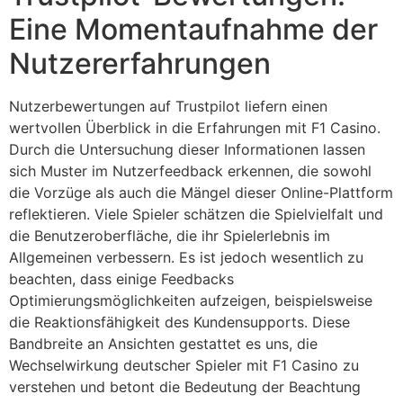
Eine Momentaufnahme der
Nutzererfahrungen
Nutzerbewertungen auf Trustpilot liefern einen
wertvollen Überblick in die Erfahrungen mit F1 Casino.
Durch die Untersuchung dieser Informationen lassen
sich Muster im Nutzerfeedback erkennen, die sowohl
die Vorzüge als auch die Mängel dieser Online-Plattform
reflektieren. Viele Spieler schätzen die Spielvielfalt und
die Benutzeroberfläche, die ihr Spielerlebnis im
Allgemeinen verbessern. Es ist jedoch wesentlich zu
beachten, dass einige Feedbacks
Optimierungsmöglichkeiten aufzeigen, beispielsweise
die Reaktionsfähigkeit des Kundensupports. Diese
Bandbreite an Ansichten gestattet es uns, die
Wechselwirkung deutscher Spieler mit F1 Casino zu
verstehen und betont die Bedeutung der Beachtung