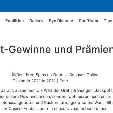
Facilities
Gallery
Eye Disease
Our Team
Tips
ot-Gewinne und Prämien 
s darauf, zusammen die Welt der Gratisdrehungen, Jackpot
nur unsere Gewinnchancen, sondern optimieren auch unser 
n Bonusangeboten und Rückerstattungsoptionen. Was sollten
nser Casino-Erlebnis auf ein neues Niveau heben können.