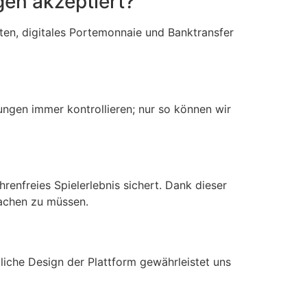
en akzeptiert?
ten, digitales Portemonnaie und Banktransfer
gungen immer kontrollieren; nur so können wir
hrenfreies Spielerlebnis sichert. Dank dieser
machen zu müssen.
iche Design der Plattform gewährleistet uns