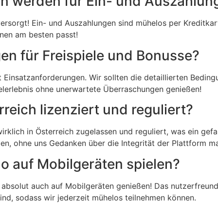
 werden für Ein- und Auszahlung
ersorgt! Ein- und Auszahlungen sind mühelos per Kreditkar
hnen am besten passt!
n für Freispiele und Bonusse?
ft Einsatzanforderungen. Wir sollten die detaillierten Bedin
ielerlebnis ohne unerwartete Überraschungen genießen!
reich lizenziert und reguliert?
rklich in Österreich zugelassen und reguliert, was ein gefa
ßen, ohne uns Gedanken über die Integrität der Plattform 
o auf Mobilgeräten spielen?
absolut auch auf Mobilgeräten genießen! Das nutzerfreundl
 sind, sodass wir jederzeit mühelos teilnehmen können.