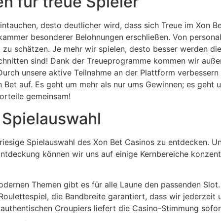
 für treue Spieler
eintauchen, desto deutlicher wird, dass sich Treue im Xon B
kammer besonderer Belohnungen erschließen. Von personalis
 schätzen. Je mehr wir spielen, desto besser werden die B
ugeschnitten sind! Dank der Treueprogramme kommen wir au
urch unsere aktive Teilnahme an der Plattform verbessern w
Bet auf. Es geht um mehr als nur ums Gewinnen; es geht um
orteile gemeinsam!
e Spielauswahl
e riesige Spielauswahl des Xon Bet Casinos zu entdecken. U
Entdeckung können wir uns auf einige Kernbereiche konzent
odernen Themen gibt es für alle Laune den passenden Slot.
ulettespiel, die Bandbreite garantiert, dass wir jederzeit 
 authentischen Croupiers liefert die Casino-Stimmung sofor