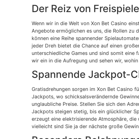
Der Reiz von Freispiel
Wenn wir in die Welt von Xon Bet Casino eins
Angebote ermöglichen es uns, die Rollen zu 
können eine Reihe spannender Spielautomaten 
jeder Dreh bietet die Chance auf einen große
unterschiedliche Games und sind somit eine f
wir ein in die Aufregung und sehen wir, wohi
Spannende Jackpot-Ch
Gratisdrehungen sorgen im Xon Bet Casino für 
Jackpots, wo schicksalsverändernde Gewinne 
unglaubliche Preise. Stellen Sie sich den Ad
Jackpots steigen stetig, bis ein glücklicher 
erzeugt eine elektrisierende Atmosphäre, di
vielleicht sind Sie ja der nächste große Gewi