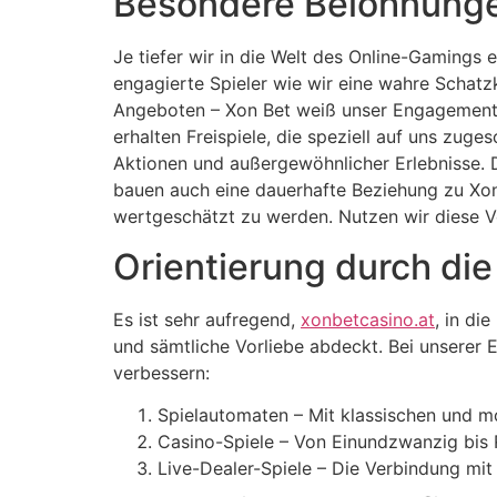
Besondere Belohnungen
Je tiefer wir in die Welt des Online-Gamings 
engagierte Spieler wie wir eine wahre Schatz
Angeboten – Xon Bet weiß unser Engagement zu
erhalten Freispiele, die speziell auf uns z
Aktionen und außergewöhnlicher Erlebnisse. D
bauen auch eine dauerhafte Beziehung zu Xon 
wertgeschätzt zu werden. Nutzen wir diese V
Orientierung durch di
Es ist sehr aufregend,
xonbetcasino.at
, in di
und sämtliche Vorliebe abdeckt. Bei unserer 
verbessern:
Spielautomaten – Mit klassischen und m
Casino-Spiele – Von Einundzwanzig bis Ro
Live-Dealer-Spiele – Die Verbindung mit