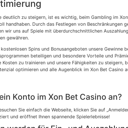
ptimierung
e deutlich zu steigern, ist es wichtig, beim Gambling im 
nvoll handhaben. Durch das Festlegen von Beschränkungen g
lten wir uns auf Spiele mit überdurchschnittlichen Auszahlun
cen gewähren.
kostenlosen Spins und Bonusangeboten unsere Gewinne betr
programmen beteiligen und besondere Vorteile und Prämien 
 Kosten zu trainieren und unsere Fähigkeiten zu steigern, 
enzial optimieren und alle Augenblick im Xon Bet Casino a
 ein Konto im Xon Bet Casino an?
esuchen Sie einfach die Webseite, klicken Sie auf „Anmelden
iziert und eröffnet Ihnen spannende Spielerlebnisse!