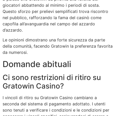
giocatori abbattendo al minimo i periodi di sosta.
Questo sforzo per prelievi semplificati trova riscontro
nel pubblico, rafforzando la fama del casinò come
capofila all’avanguardia nel campo del azzardo
d’azzardo.
Le opinioni dimostrano una forte sicurezza da parte
della comunità, facendo Gratowin la preferenza favorita
da numerosi.
Domande abituali
Ci sono restrizioni di ritiro su
Gratowin Casino?
I vincoli di ritiro su Gratowin Casino cambiano a
seconda del sistema di pagamento adottato. I utenti
sono tenuti a verificare i condizioni e le condizioni per