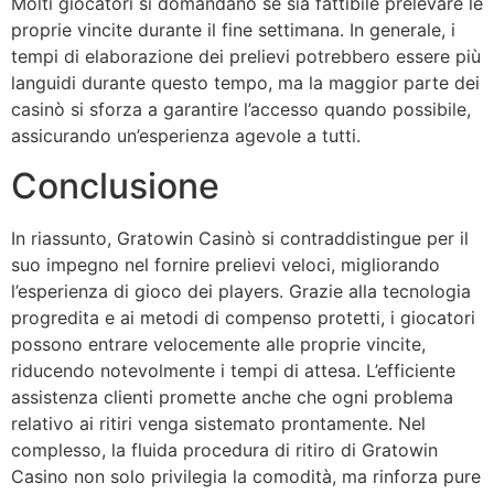
Molti giocatori si domandano se sia fattibile prelevare le
proprie vincite durante il fine settimana. In generale, i
tempi di elaborazione dei prelievi potrebbero essere più
languidi durante questo tempo, ma la maggior parte dei
casinò si sforza a garantire l’accesso quando possibile,
assicurando un’esperienza agevole a tutti.
Conclusione
In riassunto, Gratowin Casinò si contraddistingue per il
suo impegno nel fornire prelievi veloci, migliorando
l’esperienza di gioco dei players. Grazie alla tecnologia
progredita e ai metodi di compenso protetti, i giocatori
possono entrare velocemente alle proprie vincite,
riducendo notevolmente i tempi di attesa. L’efficiente
assistenza clienti promette anche che ogni problema
relativo ai ritiri venga sistemato prontamente. Nel
complesso, la fluida procedura di ritiro di Gratowin
Casino non solo privilegia la comodità, ma rinforza pure