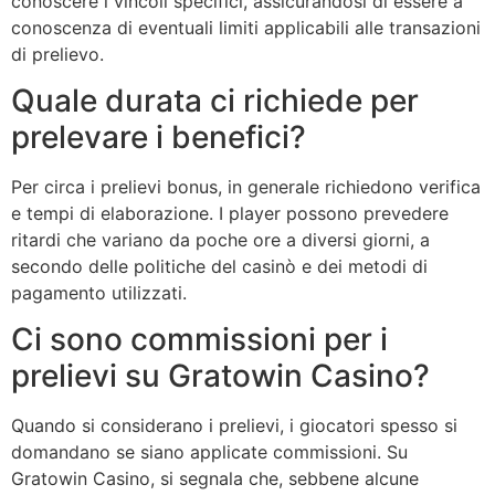
conoscere i vincoli specifici, assicurandosi di essere a
conoscenza di eventuali limiti applicabili alle transazioni
di prelievo.
Quale durata ci richiede per
prelevare i benefici?
Per circa i prelievi bonus, in generale richiedono verifica
e tempi di elaborazione. I player possono prevedere
ritardi che variano da poche ore a diversi giorni, a
secondo delle politiche del casinò e dei metodi di
pagamento utilizzati.
Ci sono commissioni per i
prelievi su Gratowin Casino?
Quando si considerano i prelievi, i giocatori spesso si
domandano se siano applicate commissioni. Su
Gratowin Casino, si segnala che, sebbene alcune