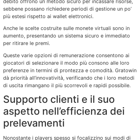
debito offrono un metodo sicuro per incassare risorse,
sebbene possano richiedere periodi di gestione un po’
più estesi rispetto ai wallet elettronici.
Anche le scelte costruite sulle monete virtuali sono in
aumento, presentando un sistema sicuro e immediato
per ritirare le premi.
Queste varie opzioni di remunerazione consentono ai
giocatori di selezionare il modo più consono alle loro
preferenze in termini di prontezza e comodità. Gratowin
dà priorità all’innovatività, verificando che i loro metodi
di uscita rimangano il più scorrevoli e rapidi possibile.
Supporto clienti e il suo
aspetto nell’efficienza dei
prelevamenti
Nonostante i players spesso si focalizzino sui modi di