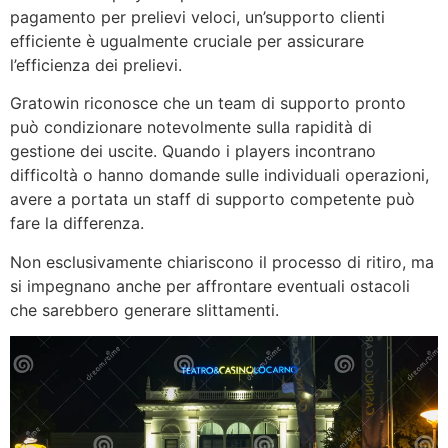
pagamento per prelievi veloci, un’supporto clienti
efficiente è ugualmente cruciale per assicurare
l’efficienza dei prelievi.
Gratowin riconosce che un team di supporto pronto
può condizionare notevolmente sulla rapidità di
gestione dei uscite. Quando i players incontrano
difficoltà o hanno domande sulle individuali operazioni,
avere a portata un staff di supporto competente può
fare la differenza.
Non esclusivamente chiariscono il processo di ritiro, ma
si impegnano anche per affrontare eventuali ostacoli
che sarebbero generare slittamenti.