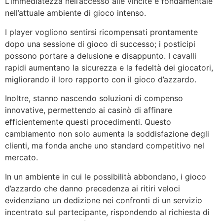
L’immediatezza nell’accesso alle vincite è fondamentale
nell’attuale ambiente di gioco intenso.
I player vogliono sentirsi ricompensati prontamente
dopo una sessione di gioco di successo; i posticipi
possono portare a delusione e disappunto. I cavalli
rapidi aumentano la sicurezza e la fedeltà dei giocatori,
migliorando il loro rapporto con il gioco d’azzardo.
Inoltre, stanno nascendo soluzioni di compenso
innovative, permettendo ai casinò di affinare
efficientemente questi procedimenti. Questo
cambiamento non solo aumenta la soddisfazione degli
clienti, ma fonda anche uno standard competitivo nel
mercato.
In un ambiente in cui le possibilità abbondano, i gioco
d’azzardo che danno precedenza ai ritiri veloci
evidenziano un dedizione nei confronti di un servizio
incentrato sul partecipante, rispondendo al richiesta di