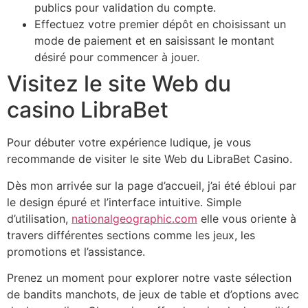
publics pour validation du compte.
Effectuez votre premier dépôt en choisissant un
mode de paiement et en saisissant le montant
désiré pour commencer à jouer.
Visitez le site Web du
casino LibraBet
Pour débuter votre expérience ludique, je vous
recommande de visiter le site Web du LibraBet Casino.
Dès mon arrivée sur la page d’accueil, j’ai été ébloui par
le design épuré et l’interface intuitive. Simple
d’utilisation,
nationalgeographic.com
elle vous oriente à
travers différentes sections comme les jeux, les
promotions et l’assistance.
Prenez un moment pour explorer notre vaste sélection
de bandits manchots, de jeux de table et d’options avec