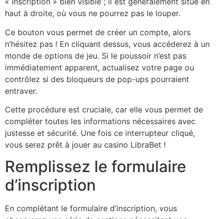
« Inscription » bien visible ; il est généralement situé en
haut à droite, où vous ne pourrez pas le louper.
Ce bouton vous permet de créer un compte, alors
n’hésitez pas ! En cliquant dessus, vous accéderez à un
monde de options de jeu. Si le poussoir n’est pas
immédiatement apparent, actualisez votre page ou
contrôlez si des bloqueurs de pop-ups pourraient
entraver.
Cette procédure est cruciale, car elle vous permet de
compléter toutes les informations nécessaires avec
justesse et sécurité. Une fois ce interrupteur cliqué,
vous serez prêt à jouer au casino LibraBet !
Remplissez le formulaire
d’inscription
En complétant le formulaire d’inscription, vous