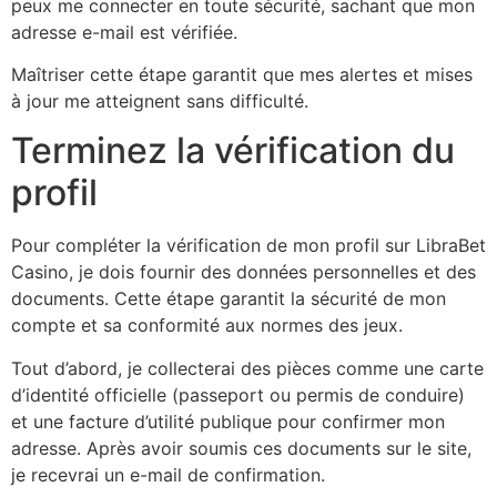
peux me connecter en toute sécurité, sachant que mon
adresse e-mail est vérifiée.
Maîtriser cette étape garantit que mes alertes et mises
à jour me atteignent sans difficulté.
Terminez la vérification du
profil
Pour compléter la vérification de mon profil sur LibraBet
Casino, je dois fournir des données personnelles et des
documents. Cette étape garantit la sécurité de mon
compte et sa conformité aux normes des jeux.
Tout d’abord, je collecterai des pièces comme une carte
d’identité officielle (passeport ou permis de conduire)
et une facture d’utilité publique pour confirmer mon
adresse. Après avoir soumis ces documents sur le site,
je recevrai un e-mail de confirmation.