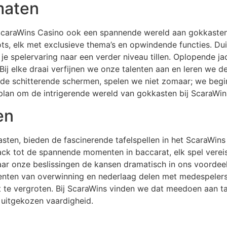
maten
 ScaraWins Casino ook een spannende wereld aan gokkasten. 
ots, elk met exclusieve thema’s en opwindende functies. Dui
 spelervaring naar een verder niveau tillen. Oplopende jac
Bij elke draai verfijnen we onze talenten aan en leren we d
e schitterende schermen, spelen we niet zomaar; we begin
plan om de intrigerende wereld van gokkasten bij ScaraWin
en
sten, bieden de fascinerende tafelspellen in het ScaraWins
kjack tot de spannende momenten in baccarat, elk spel vere
ar onze beslissingen de kansen dramatisch in ons voordee
omenten van overwinning en nederlaag delen met medespeler
t te vergroten. Bij ScaraWins vinden we dat meedoen aan taf
uitgekozen vaardigheid.