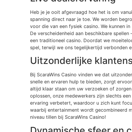
Heb je je ooit afgevraagd hoe het is om vanui
spanning direct naar je toe. We worden begr
voor die van een fysiek casino. We kunnen i
De verscheidenheid aan beschikbare spellen – 
een traditioneel casino. Doordat we moeitel
spel, terwijl we ons tegelijkertijd verbonden 
Uitzonderlijke klanten
Bij ScaraWins Casino vinden we dat uitzonde
snelle en ervaren hulp te bieden, zorgt ervoo
altijd klaar staan om uw verzoeken of zorgen
oplossen, onze medewerkers zijn slechts een
ervaring verbetert, waardoor u zich kunt focu
waarbij entertainment wordt gecombineerd me
niveau tillen bij ScaraWins Casino!
Dynamische sfeer en 