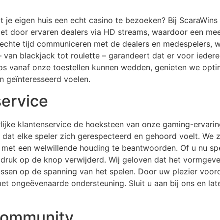
t je eigen huis een echt casino te bezoeken? Bij ScaraWins 
oet door ervaren dealers via HD streams, waardoor een mee
n echte tijd communiceren met de dealers en medespelers, 
van blackjack tot roulette – garandeert dat er voor iedereen
oos vanaf onze toestellen kunnen wedden, genieten we opti
en geïnteresseerd voelen.
service
rlijke klantenservice de hoeksteen van onze gaming-ervari
r dat elke speler zich gerespecteerd en gehoord voelt. We z
 met een welwillende houding te beantwoorden. Of u nu spel
 druk op de knop verwijderd. Wij geloven dat het vormgev
ssen op de spanning van het spelen. Door uw plezier voorop
t ongeëvenaarde ondersteuning. Sluit u aan bij ons en la
community