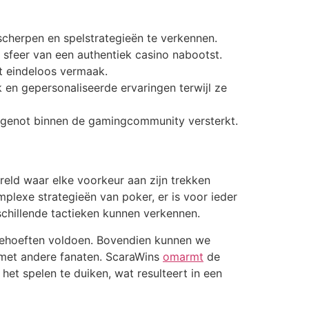
 scherpen en spelstrategieën te verkennen.
 sfeer van een authentiek casino nabootst.
t eindeloos vermaak.
 en gepersonaliseerde ervaringen terwijl ze
t genot binnen de gamingcommunity versterkt.
eld waar elke voorkeur aan zijn trekken
mplexe strategieën van poker, er is voor ieder
chillende tactieken kunnen verkennen.
 behoeften voldoen. Bovendien kunnen we
met andere fanaten. ScaraWins
omarmt
de
het spelen te duiken, wat resulteert in een