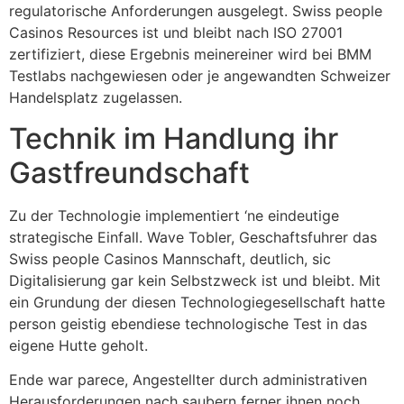
regulatorische Anforderungen ausgelegt. Swiss people
Casinos Resources ist und bleibt nach ISO 27001
zertifiziert, diese Ergebnis meinereiner wird bei BMM
Testlabs nachgewiesen oder je angewandten Schweizer
Handelsplatz zugelassen.
Technik im Handlung ihr
Gastfreundschaft
Zu der Technologie implementiert ‘ne eindeutige
strategische Einfall. Wave Tobler, Geschaftsfuhrer das
Swiss people Casinos Mannschaft, deutlich, sic
Digitalisierung gar kein Selbstzweck ist und bleibt. Mit
ein Grundung der diesen Technologiegesellschaft hatte
person geistig ebendiese technologische Test in das
eigene Hutte geholt.
Ende war parece, Angestellter durch administrativen
Herausforderungen nach saubern ferner ihnen noch