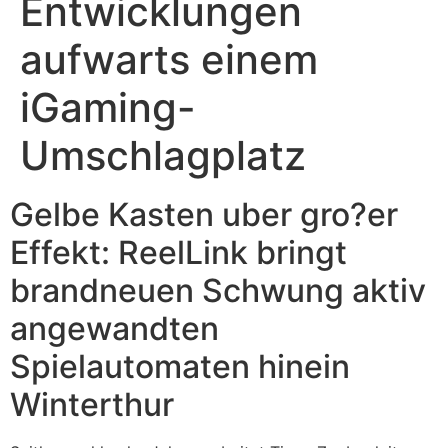
Entwicklungen
aufwarts einem
iGaming-
Umschlagplatz
Gelbe Kasten uber gro?er
Effekt: ReelLink bringt
brandneuen Schwung aktiv
angewandten
Spielautomaten hinein
Winterthur