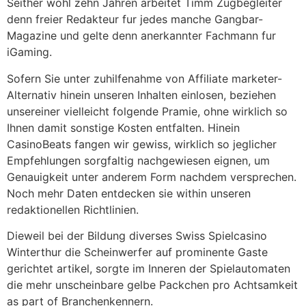
Seither wohl zehn Jahren arbeitet Timm Zugbegleiter
denn freier Redakteur fur jedes manche Gangbar-
Magazine und gelte denn anerkannter Fachmann fur
iGaming.
Sofern Sie unter zuhilfenahme von Affiliate marketer-
Alternativ hinein unseren Inhalten einlosen, beziehen
unsereiner vielleicht folgende Pramie, ohne wirklich so
Ihnen damit sonstige Kosten entfalten. Hinein
CasinoBeats fangen wir gewiss, wirklich so jeglicher
Empfehlungen sorgfaltig nachgewiesen eignen, um
Genauigkeit unter anderem Form nachdem versprechen.
Noch mehr Daten entdecken sie within unseren
redaktionellen Richtlinien.
Dieweil bei der Bildung diverses Swiss Spielcasino
Winterthur die Scheinwerfer auf prominente Gaste
gerichtet artikel, sorgte im Inneren der Spielautomaten
die mehr unscheinbare gelbe Packchen pro Achtsamkeit
as part of Branchenkennern.