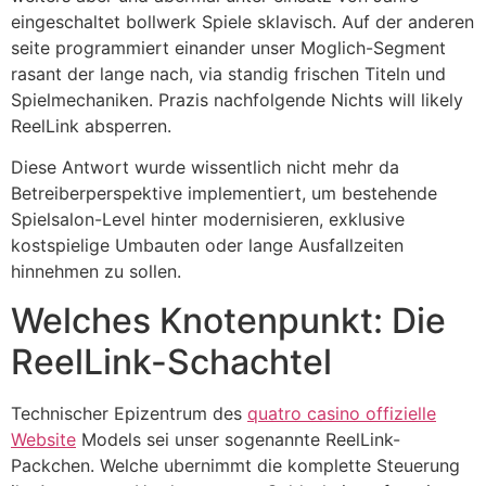
eingeschaltet bollwerk Spiele sklavisch. Auf der anderen
seite programmiert einander unser Moglich-Segment
rasant der lange nach, via standig frischen Titeln und
Spielmechaniken. Prazis nachfolgende Nichts will likely
ReelLink absperren.
Diese Antwort wurde wissentlich nicht mehr da
Betreiberperspektive implementiert, um bestehende
Spielsalon-Level hinter modernisieren, exklusive
kostspielige Umbauten oder lange Ausfallzeiten
hinnehmen zu sollen.
Welches Knotenpunkt: Die
ReelLink-Schachtel
Technischer Epizentrum des
quatro casino offizielle
Website
Models sei unser sogenannte ReelLink-
Packchen. Welche ubernimmt die komplette Steuerung