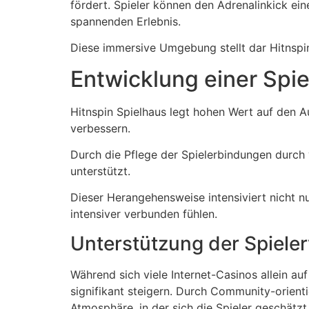
fördert. Spieler können den Adrenalinkick e
spannenden Erlebnis.
Diese immersive Umgebung stellt dar Hitnspin
Entwicklung einer Spi
Hitnspin Spielhaus legt hohen Wert auf den Au
verbessern.
Durch die Pflege der Spielerbindungen durch
unterstützt.
Dieser Herangehensweise intensiviert nicht nur
intensiver verbunden fühlen.
Unterstützung der Spiele
Während sich viele Internet-Casinos allein au
signifikant steigern. Durch Community-orient
Atmosphäre, in der sich die Spieler geschätz