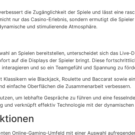
erbessert die Zugänglichkeit der Spiele und lässt eine ras
t nicht nur das Casino-Erlebnis, sondern ermutigt die Spieler
 dynamische und stimulierende Atmosphäre.
ahl an Spielen bereitstellen, unterscheidet sich das Live-
t auf die Displays der Spieler bringt. Diese fortschrittlich
u interagieren und so ein Teamgefühl und Spannung zu förd
it Klassikern wie Blackjack, Roulette und Baccarat sowie einz
hrend einfache Oberflächen die Zusammenarbeit verbessern.
 nutzen, um lebhafte Gespräche zu führen und eine fesseln
ng und verknüpft effektiv Technologie mit der dynamischen
ktionen
onten Online-Gaming-Umfeld mit einer Auswahl aufregender