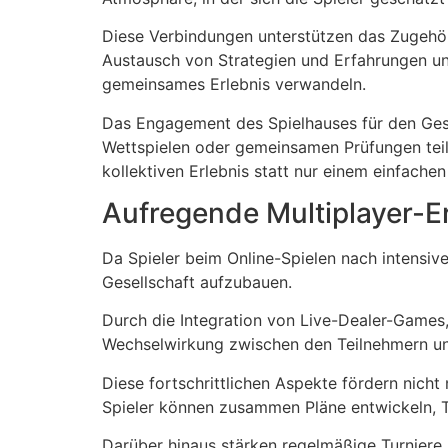
Diese Verbindungen unterstützen das Zugehör
Austausch von Strategien und Erfahrungen unt
gemeinsames Erlebnis verwandeln.
Das Engagement des Spielhauses für den Ges
Wettspielen oder gemeinsamen Prüfungen teiln
kollektiven Erlebnis statt nur einem einfachen
Aufregende Multiplayer-E
Da Spieler beim Online-Spielen nach intensiv
Gesellschaft aufzubauen.
Durch die Integration von Live-Dealer-Games
Wechselwirkung zwischen den Teilnehmern un
Diese fortschrittlichen Aspekte fördern nicht
Spieler können zusammen Pläne entwickeln, Tr
Darüber hinaus stärken regelmäßige Turniere 