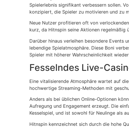
Spielerlebnis signifikant verbessern sollen.
konzipiert, die Spieler zu motivieren und zu m
Neue Nutzer profitieren oft von verlockenden 
kurz, da Hitnspin seine Aktionen regelmäßig 
Darüber hinaus verleihen besondere Events un
lebendige Spielatmosphäre. Diese Boni verbe
Spieler mit höherer Wahrscheinlichkeit wie
Fesselndes Live-Casin
Eine vitalisierende Atmosphäre wartet auf die
hochwertige Streaming-Methoden mit geschulte
Anders als bei üblichen Online-Optionen könne
Aufregung und Engagement erzeugt. Die einfa
Kesselspiel, und ist sowohl für Neulinge als a
Hitnspin kennzeichnet sich durch die hohe Qua