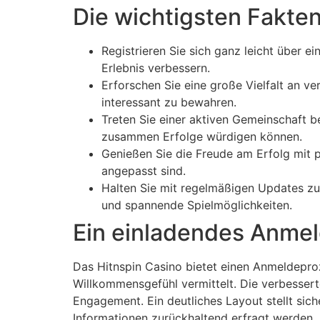
Die wichtigsten Fakte
Registrieren Sie sich ganz leicht über e
Erlebnis verbessern.
Erforschen Sie eine große Vielfalt an ve
interessant zu bewahren.
Treten Sie einer aktiven Gemeinschaft 
zusammen Erfolge würdigen können.
Genießen Sie die Freude am Erfolg mit 
angepasst sind.
Halten Sie mit regelmäßigen Updates zu 
und spannende Spielmöglichkeiten.
Ein einladendes Anme
Das Hitnspin Casino bietet einen Anmeldeproz
Willkommensgefühl vermittelt. Die verbessert
Engagement. Ein deutliches Layout stellt sic
Informationen zurückhaltend erfragt werden.