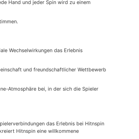
ede Hand und jeder Spin wird zu einem
stimmen.
ziale Wechselwirkungen das Erlebnis
meinschaft und freundschaftlicher Wettbewerb
ine-Atmosphäre bei, in der sich die Spieler
Spielerverbindungen das Erlebnis bei Hitnspin
kreiert Hitnspin eine willkommene