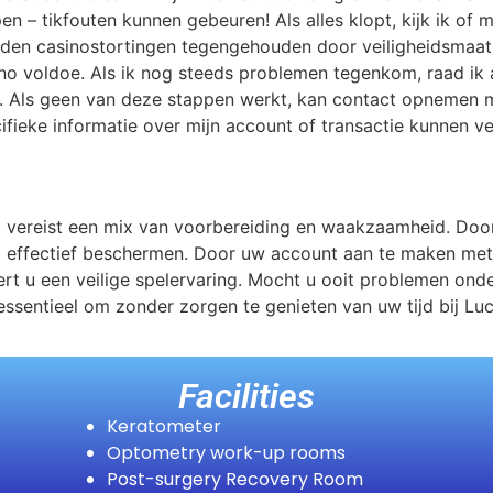
n – tikfouten kunnen gebeuren! Als alles klopt, kijk ik of m
den casinostortingen tegengehouden door veiligheidsmaatre
no voldoe. Als ik nog steeds problemen tegenkom, raad ik 
. Als geen van deze stappen werkt, kan contact opnemen m
ifieke informatie over mijn account of transactie kunnen ve
no vereist een mix van voorbereiding en waakzaamheid. Door 
d effectief beschermen. Door uw account aan te maken met
ert u een veilige spelervaring. Mocht u ooit problemen ond
s essentieel om zonder zorgen te genieten van uw tijd bij Lu
Facilities
Keratometer
Optometry work-up rooms
Post-surgery Recovery Room