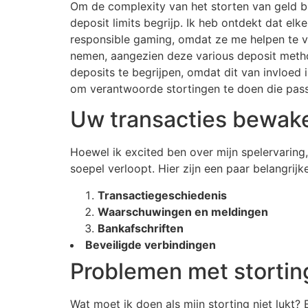
Om de complexity van het storten van geld bij
deposit limits begrijp. Ik heb ontdekt dat elk
responsible gaming, omdat ze me helpen te v
nemen, aangezien deze various deposit metho
deposits te begrijpen, omdat dit van invloed 
om verantwoorde stortingen te doen die passe
Uw transacties bewak
Hoewel ik excited ben over mijn spelervaring,
soepel verloopt. Hier zijn een paar belangrij
Transactiegeschiedenis
Waarschuwingen en meldingen
Bankafschriften
Beveiligde verbindingen
Problemen met stortin
Wat moet ik doen als mijn storting niet lukt? 