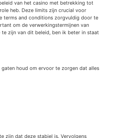
beleid van het casino met betrekking tot
ole heb. Deze limits zijn crucial voor
e terms and conditions zorgvuldig door te
ortant om de verwerkingstermijnen van
 zijn van dit beleid, ben ik beter in staat
de gaten houd om ervoor te zorgen dat alles
e zijn dat deze stabiel is. Vervolgens