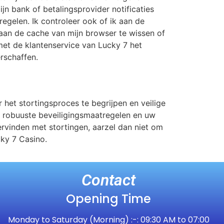
ijn bank of betalingsprovider notificaties
gelen. Ik controleer ook of ik aan de
aan de cache van mijn browser te wissen of
et de klantenservice van Lucky 7 het
rschaffen.
het stortingsproces te begrijpen en veilige
 robuuste beveiligingsmaatregelen en uw
ervinden met stortingen, aarzel dan niet om
cky 7 Casino.
Contact
Opening Time
Monday to Saturday (Morning) :-: 09:30 AM to 07:00