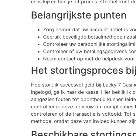
eens kijken hoe je dit proces effectief kunt d
Belangrijkste punten
Zorg ervoor dat uw account actief is voo
Gebruik beveiligde betaalmethoden zoals
Controleer uw persoonlijke stortingslim
Controleer of uw betalingsgegevens corr
Neem contact op met de helpdesk voor h
Het stortingsproces bi
Hoe stort ik succesvol geld bij Lucky 7 Casi
ingelogd, ga ik naar de kassa. Hier bekijk ik
aangezien fouten tot oponthoud kunnen leiden
controleer ik deze opnieuw om complicaties t
controleren of de transactie is voltooid. Tot 
methode, omdat deze van invloed kunnen zijn 
Beschikbare storting