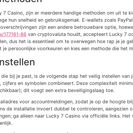
ky 7 Casino, zijn er meerdere handige methoden om uit te k
ege hun snelheid en gebruiksgemak. E-wallets zoals PayPal 
ankoverschrijvingen zijn een andere betrouwbare optie, hoew
y/177161-86
van cryptovaluta houdt, accepteert Lucky 7 oo
en, dus het is essentieel om te overwegen hoe rap je je ge
 je persoonlijke voorkeuren en kies een methode die het me
nstellen
 bij je past, is de volgende stap het veilig instellen van j
 cijfers en symbolen combineert. Deze complexiteit minima
hikbaar); dit voegt een extra beveiligingslaag toe.
mailadres voor accountmeldingen, zodat je op de hoogte blij
ns de installatie invoert dubbel te controleren, aangezien 
gen; ga alleen naar Lucky 7 Casino via officiële links. He
nlijk.