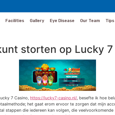
Facilities
Gallery
Eye Disease
Our Team
Tips
 kunt storten op Lucky 7
 Lucky 7 Casino,
https://lucky7-casino.nl/
, besefte ik hoe bel
etaalmethode; het gaat erom ervoor te zorgen dat mijn acco
tal stappen die iedereen kan volgen, die veelvoorkomende 