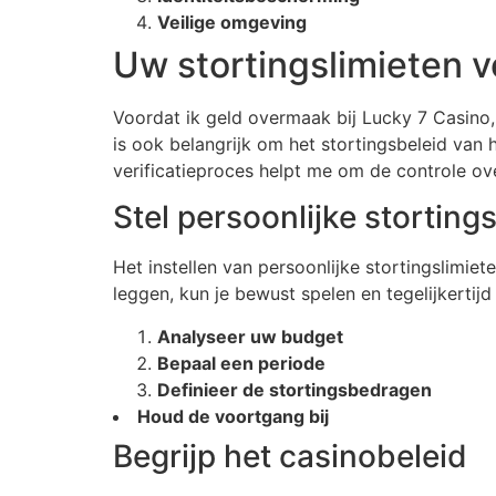
Veilige omgeving
Uw stortingslimieten v
Voordat ik geld overmaak bij Lucky 7 Casino, 
is ook belangrijk om het stortingsbeleid van 
verificatieproces helpt me om de controle ove
Stel persoonlijke stortings
Het instellen van persoonlijke stortingslimie
leggen, kun je bewust spelen en tegelijkertijd
Analyseer uw budget
Bepaal een periode
Definieer de stortingsbedragen
Houd de voortgang bij
Begrijp het casinobeleid