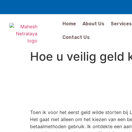
Home
About Us
Services
Contact Us
Hoe u veilig geld
Toen ik voor het eerst geld wilde storten bij
Het gaat niet alleen om het kiezen van een b
betaalmethoden gebruik. Ik ontdekte een aan