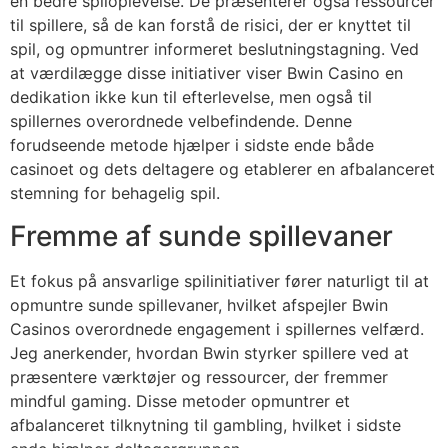
en bedre spiloplevelse. De præsenterer også ressourcer
til spillere, så de kan forstå de risici, der er knyttet til
spil, og opmuntrer informeret beslutningstagning. Ved
at værdilægge disse initiativer viser Bwin Casino en
dedikation ikke kun til efterlevelse, men også til
spillernes overordnede velbefindende. Denne
forudseende metode hjælper i sidste ende både
casinoet og dets deltagere og etablerer en afbalanceret
stemning for behagelig spil.
Fremme af sunde spillevaner
Et fokus på ansvarlige spilinitiativer fører naturligt til at
opmuntre sunde spillevaner, hvilket afspejler Bwin
Casinos overordnede engagement i spillernes velfærd.
Jeg anerkender, hvordan Bwin styrker spillere ved at
præsentere værktøjer og ressourcer, der fremmer
mindful gaming. Disse metoder opmuntrer et
afbalanceret tilknytning til gambling, hvilket i sidste