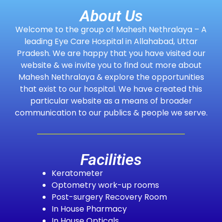
About Us
Welcome to the group of Mahesh Nethralaya – A
leading Eye Care Hospital in Allahabad, Uttar
Pradesh. We are happy that you have visited our
website & we invite you to find out more about
Mahesh Nethralaya & explore the opportunities
that exist to our hospital. We have created this
particular website as a means of broader
communication to our publics & people we serve.
Facilities
Keratometer
Optometry work-up rooms
Post-surgery Recovery Room
In House Pharmacy
In House Opticals