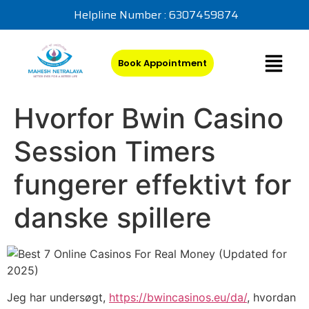
Helpline Number : 6307459874
Book Appointment
Hvorfor Bwin Casino
Session Timers
fungerer effektivt for
danske spillere
Jeg har undersøgt,
https://bwincasinos.eu/da/
, hvordan