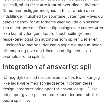
spillestil, så du får større kontrol over dine aktiviteter.
Derudover muliggør muligheden for at ændre disse
indstillinger mulighed for spontane justeringer – hvis du
oplever behov for at forkorte eller udvide din session,
kan du let gøre det. Denne tilpasningsevne understøtter
ikke kun et yderligere komfortabelt spilmiljø, men
respekterer også din autonomi som spiller. Det er en
virkningsfuld metode, der kan hjælpe dig med at holde
dit tempo og give dig frihed, samtidig med at du
overholder dine spilmål.
Integration af ansvarligt spil
Når jeg dykker ned i sessionstimere hos Bwin, kan jeg
ikke lade være med at værdsætte, hvordan deres
design integrerer principper for ansvarligt spil. Disse
principper giver spillerne redskaber, der understøtter et
bedre spilmiljø.