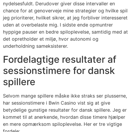
nydelsesfuldt. Derudover giver disse intervaller en
chance for at genoverveje mine strategier og hvilke spil
jeg prioriterer, hvilket sikrer, at jeg forbliver interesseret
uden at overbelaste mig. I sidste ende opmuntrer
hyppige pauser en bedre spiloplevelse, samtidig med at
det opretholder et miljø, hvor autonomi og
underholdning sameksisterer.
Fordelagtige resultater af
sessionstimere for dansk
spillere
Selvom mange spillere måske ikke straks ser plusserne,
har sessionstimere i Bwin Casino vist sig at give
betydelige gunstige resultater for dansk spillere. Jeg er
kommet til at anerkende, hvordan disse timere hjælper
en mere opmærksom spiloplevelse. Her er tre vigtige
fordele: