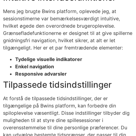
Mens jeg brugte Bwins platform, oplevede jeg, at
sessionstimerne var bemærkelsesværdigt intuitive,
hvilket øgede den overordnede brugeroplevelse.
Grænsefladefunktionerne er designet til at give spillerne
gnidningsfri navigation, hvilket sikrer, at alt er let
tilgængeligt. Her er et par fremtrædende elementer:
Tydelige visuelle indikatorer
Enkel navigation
Responsive advarsler
Tilpassede tidsindstillinger
At forstå de tilpassede tidsindstillinger, der er
tilgængelige på Bwins platform, kan forbedre din
spiloplevelse væsentligt. Disse indstillinger tilbyder dig
muligheden til at styre dine spillesessioner i
overensstemmelse til dine personlige præferencer. Du
kan udvælge bestemte tidsgrænser, der passer til din