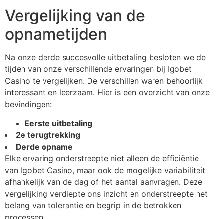
Vergelijking van de
opnametijden
Na onze derde succesvolle uitbetaling besloten we de
tijden van onze verschillende ervaringen bij Igobet
Casino te vergelijken. De verschillen waren behoorlijk
interessant en leerzaam. Hier is een overzicht van onze
bevindingen:
Eerste uitbetaling
2e terugtrekking
Derde opname
Elke ervaring onderstreepte niet alleen de efficiëntie
van Igobet Casino, maar ook de mogelijke variabiliteit
afhankelijk van de dag of het aantal aanvragen. Deze
vergelijking verdiepte ons inzicht en onderstreepte het
belang van tolerantie en begrip in de betrokken
processen.