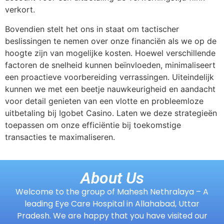
verkort.
Bovendien stelt het ons in staat om tactischer
beslissingen te nemen over onze financiën als we op de
hoogte zijn van mogelijke kosten. Hoewel verschillende
factoren de snelheid kunnen beïnvloeden, minimaliseert
een proactieve voorbereiding verrassingen. Uiteindelijk
kunnen we met een beetje nauwkeurigheid en aandacht
voor detail genieten van een vlotte en probleemloze
uitbetaling bij Igobet Casino. Laten we deze strategieën
toepassen om onze efficiëntie bij toekomstige
transacties te maximaliseren.
About Us
Welcome to the group of Mahesh Nethralaya – A
leading Eye Care Hospital in Allahabad, Uttar
Pradesh. We are happy that you have visited our