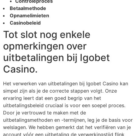
Controleproces
Betaalmethode
Opnamelimieten
Casinobeleid
Tot slot nog enkele
opmerkingen over
uitbetalingen bij Igobet
Casino.
Het verwerken van uitbetalingen bij Igobet Casino kan
simpel zijn als je de correcte stappen volgt. Onze
ervaring leert dat een goed begrip van het
uitbetalingsbeleid cruciaal is voor een soepel proces.
Door je vertrouwd te maken met de
uitbetalingsmethoden en -termijnen, leg je de basis voor
welslagen. We hebben gemerkt dat het verifiëren van je
account vóór een uitbetaling de verwerkingstijd flink