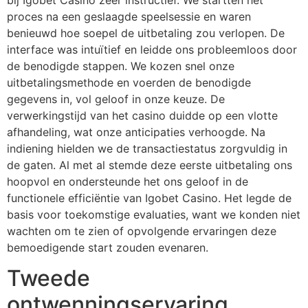
proces na een geslaagde speelsessie en waren
benieuwd hoe soepel de uitbetaling zou verlopen. De
interface was intuïtief en leidde ons probleemloos door
de benodigde stappen. We kozen snel onze
uitbetalingsmethode en voerden de benodigde
gegevens in, vol geloof in onze keuze. De
verwerkingstijd van het casino duidde op een vlotte
afhandeling, wat onze anticipaties verhoogde. Na
indiening hielden we de transactiestatus zorgvuldig in
de gaten. Al met al stemde deze eerste uitbetaling ons
hoopvol en ondersteunde het ons geloof in de
functionele efficiëntie van Igobet Casino. Het legde de
basis voor toekomstige evaluaties, want we konden niet
wachten om te zien of opvolgende ervaringen deze
bemoedigende start zouden evenaren.
Tweede
ontwenningservaring