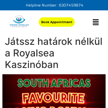
Helpline Number : 6307459874
Book Appointment
Játssz határok nélkül
a Royalsea
Kaszinóban