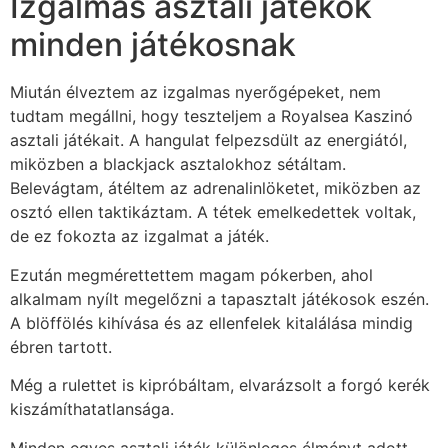
Izgalmas asztali játékok
minden játékosnak
Miután élveztem az izgalmas nyerőgépeket, nem
tudtam megállni, hogy teszteljem a Royalsea Kaszinó
asztali játékait. A hangulat felpezsdült az energiától,
miközben a blackjack asztalokhoz sétáltam.
Belevágtam, átéltem az adrenalinlöketet, miközben az
osztó ellen taktikáztam. A tétek emelkedettek voltak,
de ez fokozta az izgalmat a játék.
Ezután megmérettettem magam pókerben, ahol
alkalmam nyílt megelőzni a tapasztalt játékosok eszén.
A blöffölés kihívása és az ellenfelek kitalálása mindig
ébren tartott.
Még a rulettet is kipróbáltam, elvarázsolt a forgó kerék
kiszámíthatatlansága.
Minden egyes asztali játék különleges élményt adott,