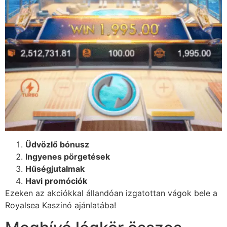
Üdvözlő bónusz
Ingyenes pörgetések
Hűségjutalmak
Havi promóciók
Ezeken az akciókkal állandóan izgatottan vágok bele a
Royalsea Kaszinó ajánlatába!