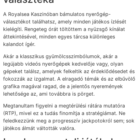
A Royalsea Kaszinóban bámulatos nyerőgép-
választékot találhatsz, amely minden játékos ízlését
kielégíti. Rengeteg órát töltöttem a nyüzsgő kínálat
áttekintésével, minden egyes tárcsa különleges
kalandot ígér.
Akár a klasszikus gyümölcsszimbólumok, akár a
legújabb videós nyerőgépek kedvelője vagy, olyan
gépeket találsz, amelyek felkeltik az érdeklődésedet és
fokozzák az izgalmat. A elragadó témák és az elbűvölő
grafika magával ragad, de a jelentős nyeremények
lehetősége az, ami továbbra is pörget.
Megtanultam figyelni a megtérülési rátára mutatóra
(RTP), mivel ez a tudás finomítja a stratégiámat. Ne
feledkezzünk meg a progresszív jackpotokról sem; sok
játékos álmát váltották valóra.