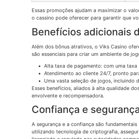
Essas promoções ajudam a maximizar o valor 
o cassino pode oferecer para garantir que v
Benefícios adicionais 
Além dos bônus atrativos, o Viks Casino ofe
são essenciais para criar um ambiente de jogo
Alta taxa de pagamento: com uma taxa 
Atendimento ao cliente 24/7, pronto pa
Uma vasta seleção de jogos, incluindo d
Esses benefícios, aliados à alta qualidade 
envolvente e recompensadora.
Confiança e segurança
A segurança e a confiança são fundamentais 
utilizando tecnologia de criptografia, asse