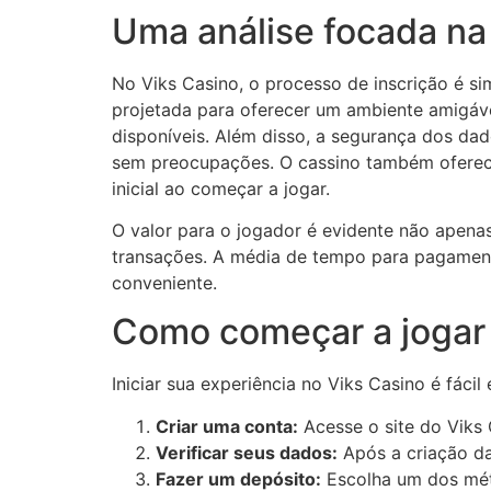
Uma análise focada na 
No Viks Casino, o processo de inscrição é s
projetada para oferecer um ambiente amigáve
disponíveis. Além disso, a segurança dos da
sem preocupações. O cassino também oferece
inicial ao começar a jogar.
O valor para o jogador é evidente não apen
transações. A média de tempo para pagament
conveniente.
Como começar a jogar 
Iniciar sua experiência no Viks Casino é fáci
Criar uma conta:
Acesse o site do Viks 
Verificar seus dados:
Após a criação da
Fazer um depósito:
Escolha um dos méto