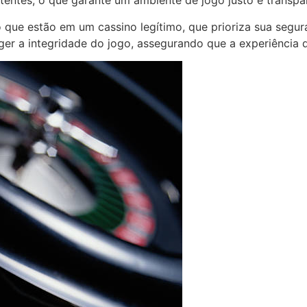
tentes, o que garante um ambiente de jogo justo e transpa
 que estão em um cassino legítimo, que prioriza sua segur
er a integridade do jogo, assegurando que a experiência d