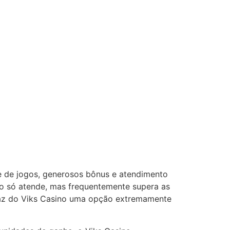
e de jogos, generosos bônus e atendimento
não só atende, mas frequentemente supera as
, faz do Viks Casino uma opção extremamente