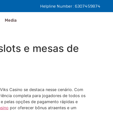
Helpline Number : 6307459874
Media
slots e mesas de
 Viks Casino se destaca nesse cenário. Com
riência completa para jogadores de todos os
ça e pelas opções de pagamento rápidas e
asino
por oferecer bônus atraentes e um