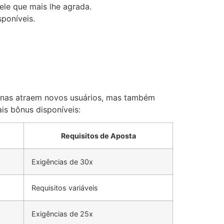
ele que mais lhe agrada.
sponíveis.
penas atraem novos usuários, mas também
is bônus disponíveis:
Requisitos de Aposta
Exigências de 30x
Requisitos variáveis
Exigências de 25x