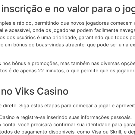
inscrição e no valor para o jo
imples e rápido, permitindo que novos jogadores comecem 
l e acessível, onde os jogadores podem facilmente naveg
dos dos usuários é uma prioridade, garantindo que todos p
 um bónus de boas-vindas atraente, que pode ser uma exc
as nos bônus e promoções, mas também nas diversas opçõ
os é de apenas 22 minutos, o que permite que os jogador
no Viks Casino
l e direto. Siga estas etapas para começar a jogar e aprovei
Casino e registre-se inserindo suas informações pessoais.
 conta, você precisará confirmar sua identidade para garan
dos de pagamento disponíveis, como Visa ou Skrill, e de