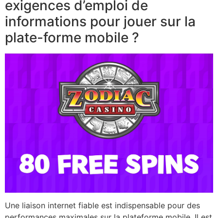
exigences d’emploi de
informations pour jouer sur la
plate-forme mobile ?
Une liaison internet fiable est indispensable pour des
performances maximales sur la plateforme mobile. Il est