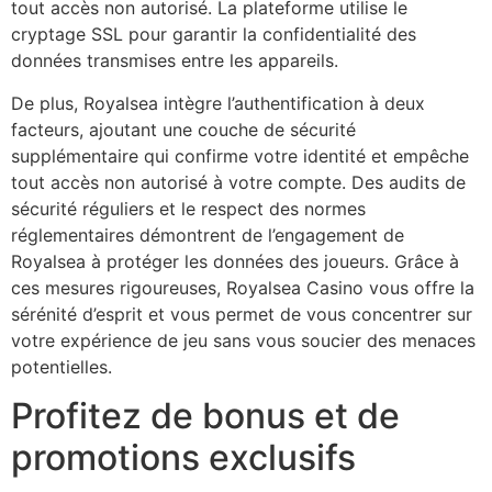
tout accès non autorisé. La plateforme utilise le
cryptage SSL pour garantir la confidentialité des
données transmises entre les appareils.
De plus, Royalsea intègre l’authentification à deux
facteurs, ajoutant une couche de sécurité
supplémentaire qui confirme votre identité et empêche
tout accès non autorisé à votre compte. Des audits de
sécurité réguliers et le respect des normes
réglementaires démontrent de l’engagement de
Royalsea à protéger les données des joueurs. Grâce à
ces mesures rigoureuses, Royalsea Casino vous offre la
sérénité d’esprit et vous permet de vous concentrer sur
votre expérience de jeu sans vous soucier des menaces
potentielles.
Profitez de bonus et de
promotions exclusifs