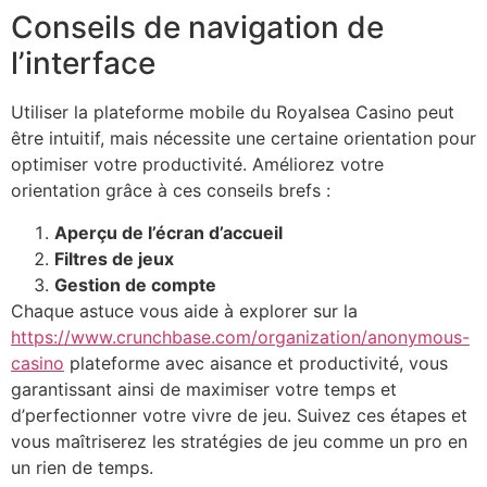
Conseils de navigation de
l’interface
Utiliser la plateforme mobile du Royalsea Casino peut
être intuitif, mais nécessite une certaine orientation pour
optimiser votre productivité. Améliorez votre
orientation grâce à ces conseils brefs :
Aperçu de l’écran d’accueil
Filtres de jeux
Gestion de compte
Chaque astuce vous aide à explorer sur la
https://www.crunchbase.com/organization/anonymous-
casino
plateforme avec aisance et productivité, vous
garantissant ainsi de maximiser votre temps et
d’perfectionner votre vivre de jeu. Suivez ces étapes et
vous maîtriserez les stratégies de jeu comme un pro en
un rien de temps.