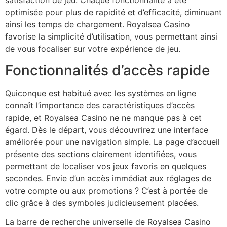
satisfaction de jeu. Chaque fonctionnalité a été
optimisée pour plus de rapidité et d’efficacité, diminuant
ainsi les temps de chargement. Royalsea Casino
favorise la simplicité d’utilisation, vous permettant ainsi
de vous focaliser sur votre expérience de jeu.
Fonctionnalités d’accès rapide
Quiconque est habitué avec les systèmes en ligne
connaît l’importance des caractéristiques d’accès
rapide, et Royalsea Casino ne ne manque pas à cet
égard. Dès le départ, vous découvrirez une interface
améliorée pour une navigation simple. La page d’accueil
présente des sections clairement identifiées, vous
permettant de localiser vos jeux favoris en quelques
secondes. Envie d’un accès immédiat aux réglages de
votre compte ou aux promotions ? C’est à portée de
clic grâce à des symboles judicieusement placées.
La barre de recherche universelle de Royalsea Casino