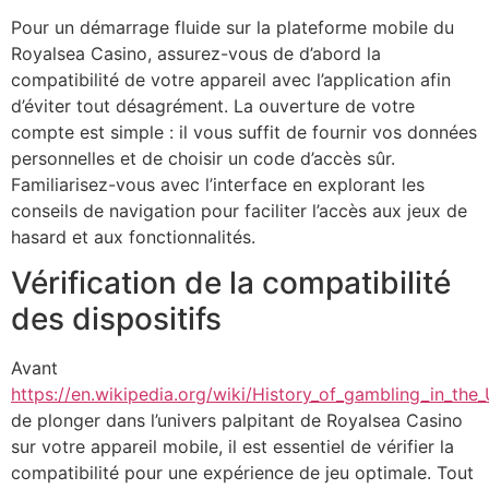
Pour un démarrage fluide sur la plateforme mobile du
Royalsea Casino, assurez-vous de d’abord la
compatibilité de votre appareil avec l’application afin
d’éviter tout désagrément. La ouverture de votre
compte est simple : il vous suffit de fournir vos données
personnelles et de choisir un code d’accès sûr.
Familiarisez-vous avec l’interface en explorant les
conseils de navigation pour faciliter l’accès aux jeux de
hasard et aux fonctionnalités.
Vérification de la compatibilité
des dispositifs
Avant
https://en.wikipedia.org/wiki/History_of_gambling_in_th
de plonger dans l’univers palpitant de Royalsea Casino
sur votre appareil mobile, il est essentiel de vérifier la
compatibilité pour une expérience de jeu optimale. Tout