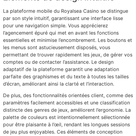
La plateforme mobile du Royalsea Casino se distingue
par son style intuitif, garantissant une interface lisse
pour une navigation simple. Vous apprécierez
l’agencement épuré qui met en avant les fonctions
essentielles et minimise l’encombrement. Les boutons et
les menus sont astucieusement disposés, vous
permettant de trouver rapidement les jeux, de gérer vos
comptes ou de contacter l’assistance. Le design
adaptatif de la plateforme garantit une adaptation
parfaite des graphismes et du texte à toutes les tailles
d’écran, améliorant ainsi la clarté et l’interaction.
De plus, des fonctionnalités orientées client, comme des
paramètres facilement accessibles et une classification
distincte des genres de jeux, améliorent l’ergonomie. La
palette de couleurs est intentionnellement sélectionnée
pour être plaisante à l’œil, rendant les longues sessions
de jeu plus enjoyables. Ces éléments de conception