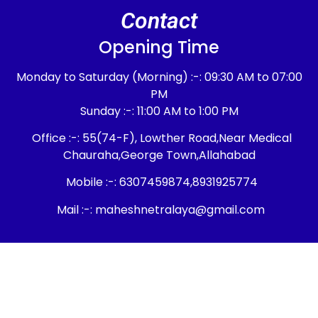
Contact
Opening Time
Monday to Saturday (Morning) :-: 09:30 AM to 07:00
PM
Sunday :-: 11:00 AM to 1:00 PM
Office :-: 55(74-F), Lowther Road,Near Medical
Chauraha,George Town,Allahabad
Mobile :-: 6307459874,8931925774
Mail :-: maheshnetralaya@gmail.com