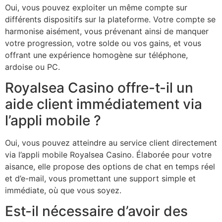
Oui, vous pouvez exploiter un même compte sur
différents dispositifs sur la plateforme. Votre compte se
harmonise aisément, vous prévenant ainsi de manquer
votre progression, votre solde ou vos gains, et vous
offrant une expérience homogène sur téléphone,
ardoise ou PC.
Royalsea Casino offre-t-il un
aide client immédiatement via
l’appli mobile ?
Oui, vous pouvez atteindre au service client directement
via l’appli mobile Royalsea Casino. Élaborée pour votre
aisance, elle propose des options de chat en temps réel
et d’e-mail, vous promettant une support simple et
immédiate, où que vous soyez.
Est-il nécessaire d’avoir des