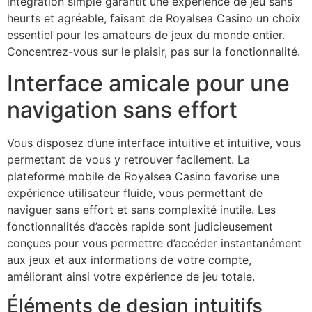
intégration simple garantit une expérience de jeu sans
heurts et agréable, faisant de Royalsea Casino un choix
essentiel pour les amateurs de jeux du monde entier.
Concentrez-vous sur le plaisir, pas sur la fonctionnalité.
Interface amicale pour une
navigation sans effort
Vous disposez d’une interface intuitive et intuitive, vous
permettant de vous y retrouver facilement. La
plateforme mobile de Royalsea Casino favorise une
expérience utilisateur fluide, vous permettant de
naviguer sans effort et sans complexité inutile. Les
fonctionnalités d’accès rapide sont judicieusement
conçues pour vous permettre d’accéder instantanément
aux jeux et aux informations de votre compte,
améliorant ainsi votre expérience de jeu totale.
Éléments de design intuitifs