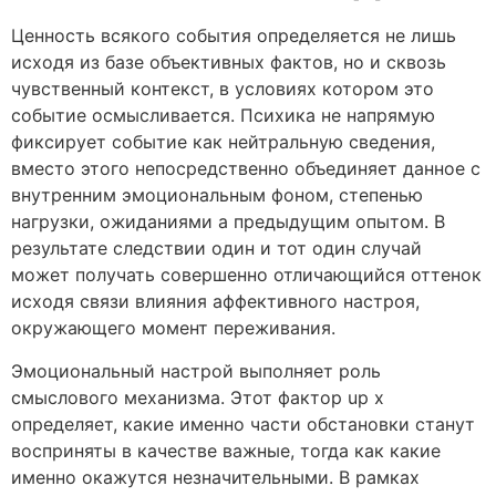
Ценность всякого события определяется не лишь
исходя из базе объективных фактов, но и сквозь
чувственный контекст, в условиях котором это
событие осмысливается. Психика не напрямую
фиксирует событие как нейтральную сведения,
вместо этого непосредственно объединяет данное с
внутренним эмоциональным фоном, степенью
нагрузки, ожиданиями а предыдущим опытом. В
результате следствии один и тот один случай
может получать совершенно отличающийся оттенок
исходя связи влияния аффективного настроя,
окружающего момент переживания.
Эмоциональный настрой выполняет роль
смыслового механизма. Этот фактор up x
определяет, какие именно части обстановки станут
восприняты в качестве важные, тогда как какие
именно окажутся незначительными. В рамках