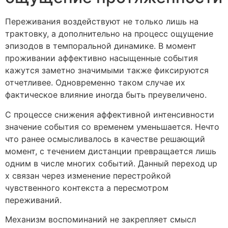
Переживания воздействуют не только лишь на
трактовку, а дополнительно на процесс ощущение
эпизодов в темпоральной динамике. В момент
проживании аффективно насыщенные события
кажутся заметно значимыми также фиксируются
отчетливее. Одновременно таком случае их
фактическое влияние иногда быть преувеличено.
С процессе снижения аффективной интенсивности
значение события со временем уменьшается. Нечто
что ранее осмысливалось в качестве решающий
момент, с течением дистанции превращается лишь
одним в числе многих событий. Данный переход up
x связан через изменение перестройкой
чувственного контекста а пересмотром
переживаний.
Механизм воспоминаний не закрепляет смысл