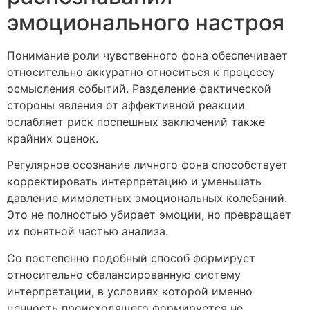
эмоционального настроя
Понимание роли чувственного фона обеспечивает
относительно аккуратно относиться к процессу
осмысления событий. Разделение фактической
стороны явления от аффективной реакции
ослабляет риск поспешных заключений также
крайних оценок.
Регулярное осознание личного фона способствует
корректировать интерпретацию и уменьшать
давление мимолетных эмоциональных колебаний.
Это не полностью убирает эмоции, но превращает
их понятной частью анализа.
Со постепенно подобный способ формирует
относительно сбалансированную систему
интерпретации, в условиях которой именно
ценность происходящего формируется не