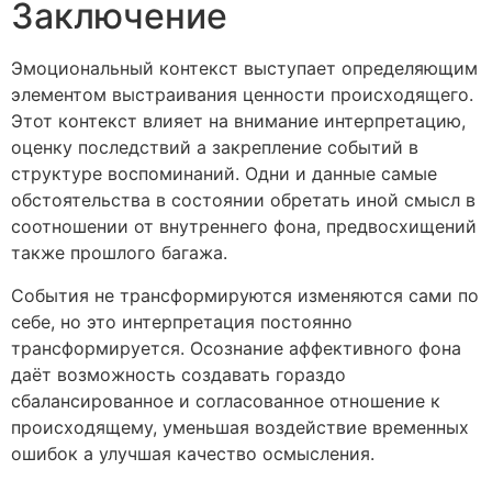
Заключение
Эмоциональный контекст выступает определяющим
элементом выстраивания ценности происходящего.
Этот контекст влияет на внимание интерпретацию,
оценку последствий а закрепление событий в
структуре воспоминаний. Одни и данные самые
обстоятельства в состоянии обретать иной смысл в
соотношении от внутреннего фона, предвосхищений
также прошлого багажа.
События не трансформируются изменяются сами по
себе, но это интерпретация постоянно
трансформируется. Осознание аффективного фона
даёт возможность создавать гораздо
сбалансированное и согласованное отношение к
происходящему, уменьшая воздействие временных
ошибок а улучшая качество осмысления.