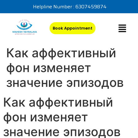
Helpline Number : 6307459874
Book Appointment
Как аффективный
фон изменяет
значение эпизодов
Как аффективный
фон изменяет
значение эпизодов