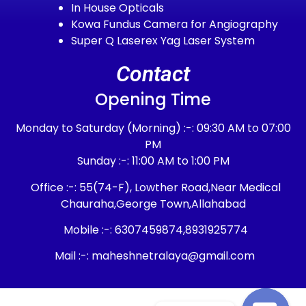
In House Opticals
Kowa Fundus Camera for Angiography
Super Q Laserex Yag Laser System
Contact
Opening Time
Monday to Saturday (Morning) :-: 09:30 AM to 07:00
PM
Sunday :-: 11:00 AM to 1:00 PM
Office :-: 55(74-F), Lowther Road,Near Medical
Chauraha,George Town,Allahabad
Mobile :-: 6307459874,8931925774
Mail :-: maheshnetralaya@gmail.com