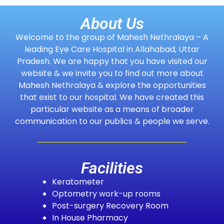
About Us
Welcome to the group of Mahesh Nethralaya – A
leading Eye Care Hospital in Allahabad, Uttar
Pradesh. We are happy that you have visited our
website & we invite you to find out more about
Mahesh Nethralaya & explore the opportunities
that exist to our hospital. We have created this
particular website as a means of broader
communication to our publics & people we serve.
Facilities
Keratometer
Optometry work-up rooms
Post-surgery Recovery Room
In House Pharmacy