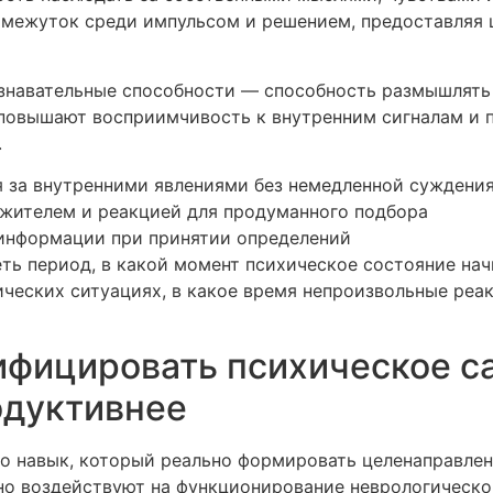
омежуток среди импульсом и решением, предоставляя 
знавательные способности — способность размышлять
 повышают восприимчивость к внутренним сигналам и 
.
 за внутренними явлениями без немедленной суждени
жителем и реакцией для продуманного подбора
 информации при принятии определений
ь период, в какой момент психическое состояние нач
тических ситуациях, в какое время непроизвольные р
фицировать психическое с
одуктивнее
то навык, который реально формировать целенаправлен
но воздействуют на функционирование неврологическо