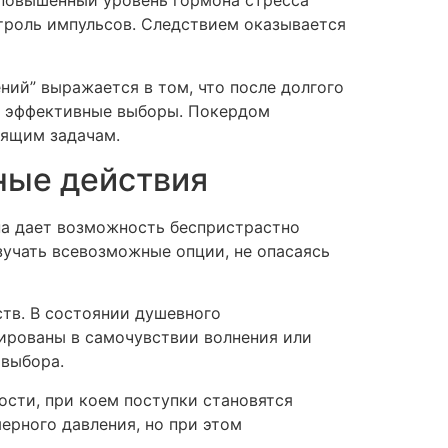
 повышенный уровень гормона стресса
нтроль импульсов. Следствием оказывается
ий” выражается в том, что после долгого
е эффективные выборы. Покердом
оящим задачам.
ные действия
на дает возможность беспристрастно
зучать всевозможные опции, не опасаясь
ств. В состоянии душевного
ированы в самочувствии волнения или
 выбора.
сти, при коем поступки становятся
ерного давления, но при этом