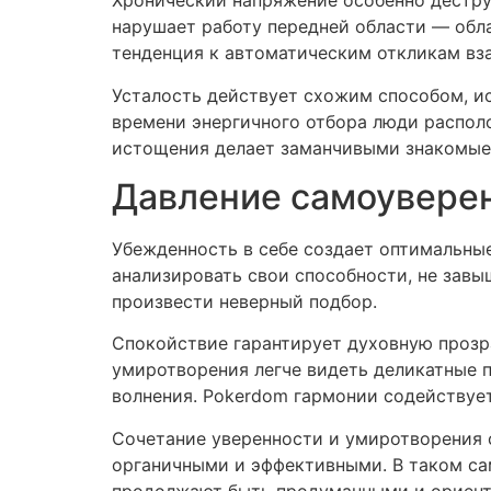
Хронический напряжение особенно дестру
нарушает работу передней области — обла
тенденция к автоматическим откликам вз
Усталость действует схожим способом, ис
времени энергичного отбора люди распол
истощения делает заманчивыми знакомые 
Давление самоуверен
Убежденность в себе создает оптимальны
анализировать свои способности, не завы
произвести неверный подбор.
Спокойствие гарантирует духовную прозра
умиротворения легче видеть деликатные 
волнения. Pokerdom гармонии содействуе
Сочетание уверенности и умиротворения 
органичными и эффективными. В таком сам
продолжают быть продуманными и ориен