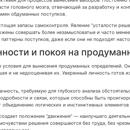
ктивен для процессов вынесения выборов. Постоянно
сти головного мозга, отвечающей за разработку и ко
амен обдуманных поступков.
тощая запасы самоконтроля. Явление “усталости решен
ожены совершать более незамысловатые и часто мене
паттерны поступков, даже если они не подходят наст
ности и покоя на продуман
е условия для вынесения продуманных определений. О
шая и не недооценивая их. Уверенный личность готов и
чность, требуемую для глубокого анализа обстоятель
подробности и связи, которые способны быть проигнор
т объединению логических и инстинктивных элементов
создает положение “движения” — наилучшего деятельно
очувствии решения совершаются без труда, без чрезм
тированными.