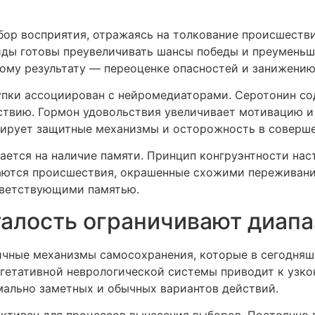
бор восприятия, отражаясь на толкование происшеств
ды готовы преувеличивать шансы победы и преуменьш
ному результату — переоценке опасностей и занижени
упки ассоциирован с нейромедиаторами. Серотонин со
твию. Гормон удовольствия увеличивает мотивацию и 
зирует защитные механизмы и осторожность в соверш
тся на наличие памяти. Принцип конгруэнтности наст
ются происшествия, окрашенные схожими переживания
тветствующими памятью.
талость ограничивают диап
чные механизмы самосохранения, которые в сегодняш
егетативной неврологической системы приводит к узк
ально заметных и обычных вариантов действий.