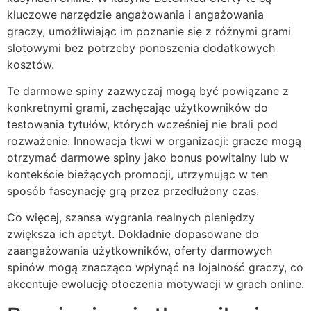
kluczowe narzędzie angażowania i angażowania
graczy, umożliwiając im poznanie się z różnymi grami
slotowymi bez potrzeby ponoszenia dodatkowych
kosztów.
Te darmowe spiny zazwyczaj mogą być powiązane z
konkretnymi grami, zachęcając użytkowników do
testowania tytułów, których wcześniej nie brali pod
rozważenie. Innowacja tkwi w organizacji: gracze mogą
otrzymać darmowe spiny jako bonus powitalny lub w
kontekście bieżących promocji, utrzymując w ten
sposób fascynację grą przez przedłużony czas.
Co więcej, szansa wygrania realnych pieniędzy
zwiększa ich apetyt. Dokładnie dopasowane do
zaangażowania użytkowników, oferty darmowych
spinów mogą znacząco wpłynąć na lojalność graczy, co
akcentuje ewolucję otoczenia motywacji w grach online.