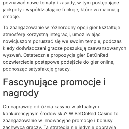
poznawać nowe tematy i zasady, w tym postępujące
jackpoty i współdziałające funkcje, które wzmacniają
emocje.
To zaangażowanie w różnorodny opcji gier kształtuje
atmosferę korzystną integracji, umożliwiając
nowicjuszom poruszać się we swoim tempie, podczas
kiedy doświadczeni gracze poszukują zaawansowanych
wyzwań. Ostatecznie propozycja gier BetOnRed
odzwierciedla postępowe podejście do gier online,
podnosząc satysfakcję graczy.
Fascynujące promocje i
nagrody
Co naprawdę odróżnia kasyno w aktualnym
konkurencyjnym środowisku? W BetOnRed Casino to
zaangażowanie w innowacyjne promocje i bonusy
zachwyca graczy. Ta strategia nie jedynie poprawia