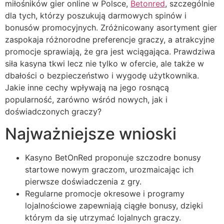
miłośników gier online w Polsce,
Betonred
, szczególnie
dla tych, którzy poszukują darmowych spinów i
bonusów promocyjnych. Zróżnicowany asortyment gier
zaspokaja różnorodne preferencje graczy, a atrakcyjne
promocje sprawiają, że gra jest wciągająca. Prawdziwa
siła kasyna tkwi lecz nie tylko w ofercie, ale także w
dbałości o bezpieczeństwo i wygodę użytkownika.
Jakie inne cechy wpływają na jego rosnącą
popularność, zarówno wśród nowych, jak i
doświadczonych graczy?
Najważniejsze wnioski
Kasyno BetOnRed proponuje szczodre bonusy
startowe nowym graczom, urozmaicając ich
pierwsze doświadczenia z gry.
Regularne promocje okresowe i programy
lojalnościowe zapewniają ciągłe bonusy, dzięki
którym da się utrzymać lojalnych graczy.