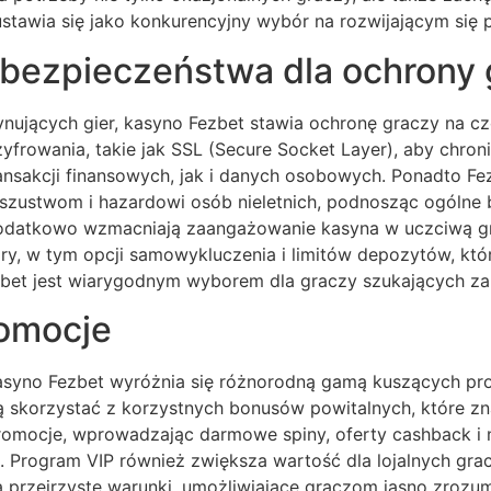
tawia się jako konkurencyjny wybór na rozwijającym się po
bezpieczeństwa dla ochrony 
scynujących gier, kasyno Fezbet stawia ochronę graczy na c
yfrowania, takie jak SSL (Secure Socket Layer), aby chro
ransakcji finansowych, jak i danych osobowych. Ponadto 
 oszustwom i hazardowi osób nieletnich, podnosząc ogólne
odatkowo wzmacniają zaangażowanie kasyna w uczciwą grę
y, w tym opcji samowykluczenia i limitów depozytów, któr
zbet jest wiarygodnym wyborem dla graczy szukających za
romocje
kasyno Fezbet wyróżnia się różnorodną gamą kuszących pro
ą skorzystać z korzystnych bonusów powitalnych, które z
romocje, wprowadzając darmowe spiny, oferty cashback i 
. Program VIP również zwiększa wartość dla lojalnych gra
ą przejrzyste warunki, umożliwiające graczom jasno zroz