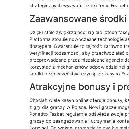
strategicznych wyzwań. Dzięki temu Fezbet us
Zaawansowane środki 
Dzięki stale zwiększającej się bibliotece fa
Platforma stosuje nowoczesne technologie sz
dostępem. Gwarantuje to tajność zarówno t
weryfikacji tożsamości, aby przeciwdziałać
przeprowadzane przez niezależne agencje d
korzystać z mechanizmów odpowiedzialnej gr
środki bezpieczeństwa czynią, że kasyno Fe
Atrakcyjne bonusy i p
Chociaż wiele kasyn online oferuje bonusy, 
z gry dla graczy w Polsce. Nowi gracze mog
Ponadto Fezbet regularnie odświeża swoje p
graczy do zaangażowania i utrzymania konta
korzyści. Co ważne, promocje te zwykle maj