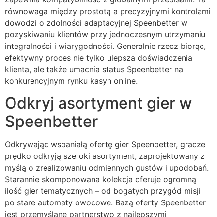
równowaga między prostotą a precyzyjnymi kontrolami
dowodzi o zdolności adaptacyjnej Speenbetter w
pozyskiwaniu klientów przy jednoczesnym utrzymaniu
integralności i wiarygodności. Generalnie rzecz biorąc,
efektywny proces nie tylko ulepsza doświadczenia
klienta, ale także umacnia status Speenbetter na
konkurencyjnym rynku kasyn online.
Odkryj asortyment gier w
Speenbetter
Odkrywając wspaniałą ofertę gier Speenbetter, gracze
prędko odkryją szeroki asortyment, zaprojektowany z
myślą o zrealizowaniu odmiennych gustów i upodobań.
Starannie skomponowana kolekcja oferuje ogromną
ilość gier tematycznych – od bogatych przygód misji
po stare automaty owocowe. Bazą oferty Speenbetter
jest przemyślane partnerstwo z najlepszymi