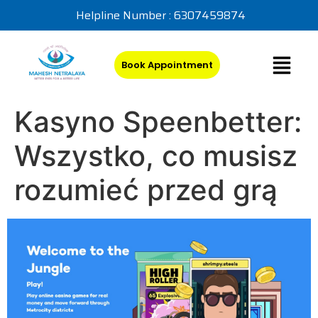
Helpline Number : 6307459874
Book Appointment
Kasyno Speenbetter:
Wszystko, co musisz
rozumieć przed grą