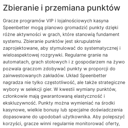
Zbieranie i przemiana punktów
Gracze programów VIP i lojalnościowych kasyna
Speenbetter mogą planowo gromadzić punkty dzięki
różne aktywności w grach, które stanowią fundament
systemu. Zbieranie punktów jest skrupulatnie
zaprojektowane, aby stymulować do systematycznej i
wieloaspektowej rozgrywki. Regularne granie na
automatach, grach stołowych i z gospodarzem na żywo
pozwala graczom zdobywać punkty w proporcji do
zainwestowanych zakładów. Układ Speenbetter
nagradza nie tylko częstotliwość, ale także strategiczne
wybory w selekcji gier. W kwestii wymiany punktów,
członkowie mają gwarantowaną elastyczność i
ekskluzywność. Punkty można wymieniać na środki
kasynowe, wielkie bonusy lub specjalne doświadczenia
dopasowane do upodobań użytkownika. Aby polepszyć
korzyści, gracze winni regularnie monitorować oferty,