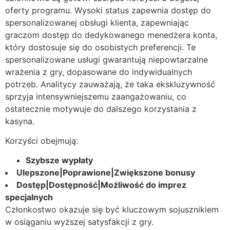
oferty programu. Wysoki status zapewnia dostęp do
spersonalizowanej obsługi klienta, zapewniając
graczom dostęp do dedykowanego menedżera konta,
który dostosuje się do osobistych preferencji. Te
spersonalizowane usługi gwarantują niepowtarzalne
wrażenia z gry, dopasowane do indywidualnych
potrzeb. Analitycy zauważają, że taka ekskluzywność
sprzyja intensywniejszemu zaangażowaniu, co
ostatecznie motywuje do dalszego korzystania z
kasyna.
Korzyści obejmują:
Szybsze wypłaty
Ulepszone|Poprawione|Zwiększone bonusy
Dostęp|Dostępność|Możliwość do imprez
specjalnych
Członkostwo okazuje się być kluczowym sojusznikiem
w osiąganiu wyższej satysfakcji z gry.