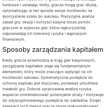
fundusze i ustalając limity, gracze mogą grać dłużej,
optymalizując w ten sposób swoje możliwości na
skorzystanie szans do sukcesu. Precyzyjna analiza
zasad gry, okazji i korzyści kasyna może pomóc
graczom w wyborze gier, które najkorzystniej
odpowiadają ich tolerancji ryzyka i aspiracjom
finansowym.
Sposoby zarządzania kapitałem
Kiedy gracze przechodzą w krąg gier kasynowych,
zarządzanie kapitałem staje się fundamentalnym
elementem, który może znacząco wpłynąć na ich
możliwości sukcesu. Systematyczne podejście do
ochrony kapitału jest kluczowe, ponieważ umożliwia
trwałość gry. Dobrze opracowana analiza ryzyka
wsparcie zminimalizować potencjalne straty i motywuje
do zdyscyplinowanego podejścia do zakładów. Dzięki
integracji tych metod gracze mogą maksymalizować