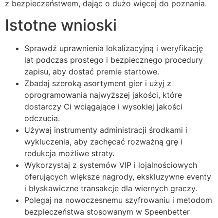
z bezpieczeństwem, dając o dużo więcej do poznania.
Istotne wnioski
Sprawdź uprawnienia lokalizacyjną i weryfikację
lat podczas prostego i bezpiecznego procedury
zapisu, aby dostać premie startowe.
Zbadaj szeroką asortyment gier i użyj z
oprogramowania najwyższej jakości, które
dostarczy Ci wciągające i wysokiej jakości
odczucia.
Używaj instrumenty administracji środkami i
wykluczenia, aby zachęcać rozważną grę i
redukcja możliwe straty.
Wykorzystaj z systemów VIP i lojalnościowych
oferujących większe nagrody, ekskluzywne eventy
i błyskawiczne transakcje dla wiernych graczy.
Polegaj na nowoczesnemu szyfrowaniu i metodom
bezpieczeństwa stosowanym w Speenbetter