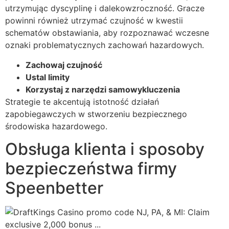
utrzymując dyscyplinę i dalekowzroczność. Gracze
powinni również utrzymać czujność w kwestii
schematów obstawiania, aby rozpoznawać wczesne
oznaki problematycznych zachowań hazardowych.
Zachowaj czujność
Ustal limity
Korzystaj z narzędzi samowykluczenia
Strategie te akcentują istotność działań
zapobiegawczych w stworzeniu bezpiecznego
środowiska hazardowego.
Obsługa klienta i sposoby
bezpieczeństwa firmy
Speenbetter