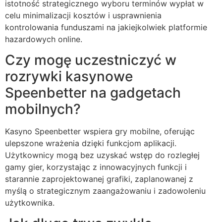
istotność strategicznego wyboru terminów wypłat w
celu minimalizacji kosztów i usprawnienia
kontrolowania funduszami na jakiejkolwiek platformie
hazardowych online.
Czy mogę uczestniczyć w
rozrywki kasynowe
Speenbetter na gadgetach
mobilnych?
Kasyno Speenbetter wspiera gry mobilne, oferując
ulepszone wrażenia dzięki funkcjom aplikacji.
Użytkownicy mogą bez uzyskać wstęp do rozległej
gamy gier, korzystając z innowacyjnych funkcji i
starannie zaprojektowanej grafiki, zaplanowanej z
myślą o strategicznym zaangażowaniu i zadowoleniu
użytkownika.