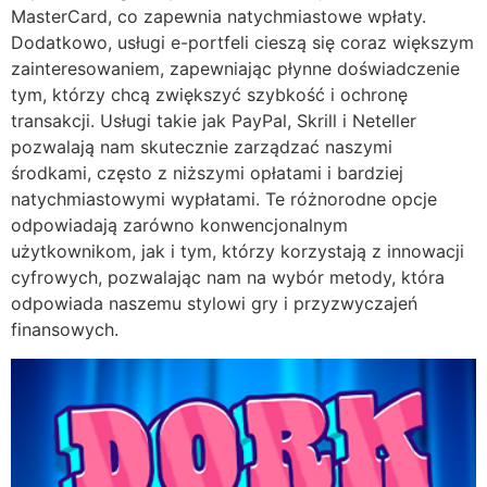
MasterCard, co zapewnia natychmiastowe wpłaty.
Dodatkowo, usługi e-portfeli cieszą się coraz większym
zainteresowaniem, zapewniając płynne doświadczenie
tym, którzy chcą zwiększyć szybkość i ochronę
transakcji. Usługi takie jak PayPal, Skrill i Neteller
pozwalają nam skutecznie zarządzać naszymi
środkami, często z niższymi opłatami i bardziej
natychmiastowymi wypłatami. Te różnorodne opcje
odpowiadają zarówno konwencjonalnym
użytkownikom, jak i tym, którzy korzystają z innowacji
cyfrowych, pozwalając nam na wybór metody, która
odpowiada naszemu stylowi gry i przyzwyczajeń
finansowych.