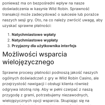
ponieważ ma on bezpośredni wpływ na nasze
doświadczenia w kasynie Wild Robin. Sprawność
transakcji może zadecydować o sukcesie lub porażce
naszych sesji gry. Oto, na co należy zwrócić uwagę, aby
uzyskać sprawne płatności:
Natychmiastowe wpłaty
Natychmiastowe wypłaty
Przyjazny dla użytkownika interfejs
Możliwości wsparcia
wielojęzycznego
Sprawne procesy płatności podnoszą jakość naszych
ogólnych doświadczeń z gry w Wild Robin Casino, ale
przejrzystość nawigacji i obsługi klienta również
odgrywa istotną rolę. Aby w pełni czerpać z naszą
przygodę z grami, potrzebujemy niezawodnych,
wielojęzycznych opcji wsparcia. Skupiając się na