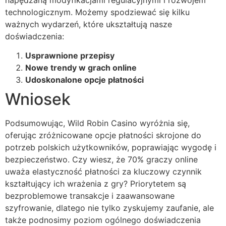
technologicznym. Możemy spodziewać się kilku
ważnych wydarzeń, które ukształtują nasze
doświadczenia:
Usprawnione przepisy
Nowe trendy w grach online
Udoskonalone opcje płatności
Wniosek
Podsumowując, Wild Robin Casino wyróżnia się,
oferując zróżnicowane opcje płatności skrojone do
potrzeb polskich użytkowników, poprawiając wygodę i
bezpieczeństwo. Czy wiesz, że 70% graczy online
uważa elastyczność płatności za kluczowy czynnik
kształtujący ich wrażenia z gry? Priorytetem są
bezproblemowe transakcje i zaawansowane
szyfrowanie, dlatego nie tylko zyskujemy zaufanie, ale
także podnosimy poziom ogólnego doświadczenia