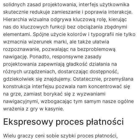
solidnych zasad projektowania, interfejs użytkownika
skutecznie redukuje zamieszanie i poprawia interakcje.
Hierarchia wizualna odgrywa kluczową rolę, kierując
nas do kluczowych funkcji bez obciążania zbędnymi
elementami. Spójne użycie kolorów i typografii nie tylko
wzmacnia wizerunek marki, ale także ułatwia
rozpoznawanie, pozwalając na bezproblemową
nawigację. Ponadto, responsywne zasady
projektowania zapewniają gładkość działania na
różnych urządzeniach, dostarczając dostępność,
gdziekolwiek się znajdujemy. Ostatecznie, przemyślana
konstrukcja interfejsu pozwala nam koncentrować się
na grze, zamiast borykać się z wyzwaniami
nawigacyjnymi, wzbogacając tym samym nasze ogólne
wrażenia z gry w kasynie.
Ekspresowy proces płatności
Wielu graczy ceni sobie szybki proces płatności,