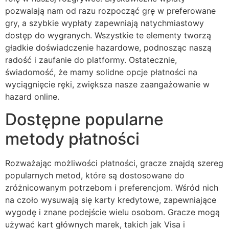
pozwalają nam od razu rozpocząć grę w preferowane
gry, a szybkie wypłaty zapewniają natychmiastowy
dostęp do wygranych. Wszystkie te elementy tworzą
gładkie doświadczenie hazardowe, podnosząc naszą
radość i zaufanie do platformy. Ostatecznie,
świadomość, że mamy solidne opcje płatności na
wyciągnięcie ręki, zwiększa nasze zaangażowanie w
hazard online.
Dostępne popularne
metody płatności
Rozważając możliwości płatności, gracze znajdą szereg
popularnych metod, które są dostosowane do
zróżnicowanym potrzebom i preferencjom. Wśród nich
na czoło wysuwają się karty kredytowe, zapewniające
wygodę i znane podejście wielu osobom. Gracze mogą
używać kart głównych marek, takich jak Visa i